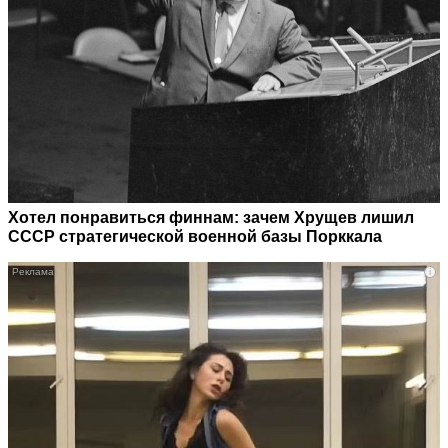
Хотел понравиться финнам: зачем Хрущев лишил
СССР стратегической военной базы Порккала
i