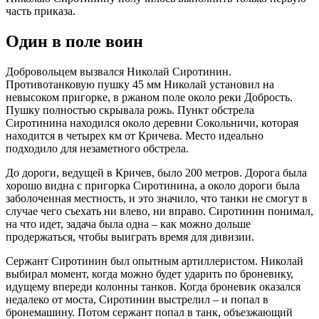
часть приказа.
Один в поле воин
Добровольцем вызвался Николай Сиротинин.
Противотанковую пушку 45 мм Николай установил на
невысоком пригорке, в ржаном поле около реки Добрость.
Пушку полностью скрывала рожь. Пункт обстрела
Сиротинина находился около деревни Сокольничи, которая
находится в четырех км от Кричева. Место идеально
подходило для незаметного обстрела.
До дороги, ведущей в Кричев, было 200 метров. Дорога была
хорошо видна с пригорка Сиротинина, а около дороги была
заболоченная местность, и это значило, что танки не смогут в
случае чего съехать ни влево, ни вправо. Сиротинин понимал,
на что идет, задача была одна – как можно дольше
продержаться, чтобы выиграть время для дивизии.
Сержант Сиротинин был опытным артиллеристом. Николай
выбирал момент, когда можно будет ударить по броневику,
идущему впереди колонны танков. Когда броневик оказался
недалеко от моста, Сиротинин выстрелил – и попал в
бронемашину. Потом сержант попал в танк, объезжающий