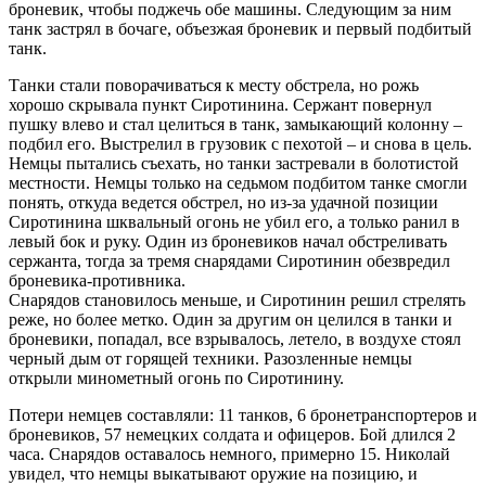
броневик, чтобы поджечь обе машины. Следующим за ним
танк застрял в бочаге, объезжая броневик и первый подбитый
танк.
Танки стали поворачиваться к месту обстрела, но рожь
хорошо скрывала пункт Сиротинина. Сержант повернул
пушку влево и стал целиться в танк, замыкающий колонну –
подбил его. Выстрелил в грузовик с пехотой – и снова в цель.
Немцы пытались съехать, но танки застревали в болотистой
местности. Немцы только на седьмом подбитом танке смогли
понять, откуда ведется обстрел, но из-за удачной позиции
Сиротинина шквальный огонь не убил его, а только ранил в
левый бок и руку. Один из броневиков начал обстреливать
сержанта, тогда за тремя снарядами Сиротинин обезвредил
броневика-противника.
Снарядов становилось меньше, и Сиротинин решил стрелять
реже, но более метко. Один за другим он целился в танки и
броневики, попадал, все взрывалось, летело, в воздухе стоял
черный дым от горящей техники. Разозленные немцы
открыли минометный огонь по Сиротинину.
Потери немцев составляли: 11 танков, 6 бронетранспортеров и
броневиков, 57 немецких солдата и офицеров. Бой длился 2
часа. Снарядов оставалось немного, примерно 15. Николай
увидел, что немцы выкатывают оружие на позицию, и