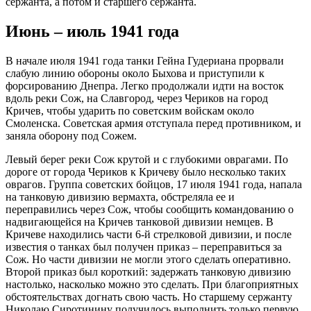
сержанта, а потом и старшего сержанта.
Июнь – июль 1941 года
В начале июля 1941 года танки Гейна Гудериана прорвали
слабую линию обороны около Быхова и приступили к
форсированию Днепра. Легко продолжали идти на восток
вдоль реки Сож, на Славгород, через Чериков на город
Кричев, чтобы ударить по советским войскам около
Смоленска. Советская армия отступала перед противником, и
заняла оборону под Сожем.
Левый берег реки Сож крутой и с глубокими оврагами. По
дороге от города Чериков к Кричеву было несколько таких
оврагов. Группа советских бойцов, 17 июля 1941 года, напала
на танковую дивизию вермахта, обстреляла ее и
переправились через Сож, чтобы сообщить командованию о
надвигающейся на Кричев танковой дивизии немцев. В
Кричеве находились части 6-й стрелковой дивизии, и после
известия о танках был получен приказ – переправиться за
Сож. Но части дивизии не могли этого сделать оперативно.
Второй приказ был короткий: задержать танковую дивизию
настолько, насколько можно это сделать. При благоприятных
обстоятельствах догнать свою часть. Но старшему сержанту
Николаю Сиротинину получилось выполнить только первую