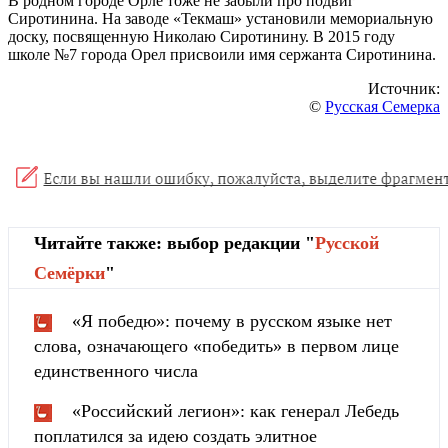
В родном городе Орле тоже не забыли про подвиг
Сиротинина. На заводе «Текмаш» установили мемориальную
доску, посвященную Николаю Сиротинину. В 2015 году
школе №7 города Орел присвоили имя сержанта Сиротинина.
Источник:
©
Русская Семерка
Читайте также: выбор редакции "
Русской
Cемёрки
"
«Я победю»: почему в русском языке нет
слова, означающего «победить» в первом лице
единственного числа
«Российский легион»: как генерал Лебедь
поплатился за идею создать элитное