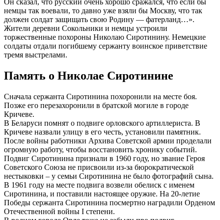
Он сказал, что русский очень хорошо сражался, что если бы
немцы так воевали, то давно уже взяли бы Москву, что так
должен солдат защищать свою Родину — фатерланд…».
Жители деревни Сокольники и немцы устроили
торжественные похороны Николаю Сиротинину. Немецкие
солдаты отдали погибшему сержанту воинское приветствие
тремя выстрелами.
Память о Николае Сиротинине
Сначала сержанта Сиротинина похоронили на месте боя.
Позже его перезахоронили в братской могиле в городе
Кричеве.
В Беларуси помнят о подвиге орловского артиллериста. В
Кричеве назвали улицу в его честь, установили памятник.
После войны работники Архива Советской армии проделали
огромную работу, чтобы восстановить хронику событий.
Подвиг Сиротинина признали в 1960 году, но звание Героя
Советского Союза не присвоили из-за бюрократической
нестыковки – у семьи Сиротинина не было фотографий сына.
В 1961 году на месте подвига возвели обелиск с именем
Сиротинина, и поставили настоящее оружие. На 20-летие
Победы сержанта Сиротинина посмертно наградили Орденом
Отечественной войны I степени.