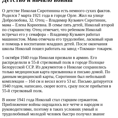
О детстве Николая Сиротинина есть немного сухих фактов.
Родился 7 марта 1921 года в городе Орле. Жил на улице
Добролюбова, 32. Отец – Владимир Кузьмич Сиротинин,
мама – Елена Корнеевна. В семье пять детей, Николай второй
по старшинству. Отец отмечает, что ребенком Николай
встречал его у семафора – Владимир Кузьмич работал
машинистом. Мама отмечала его трудолюбие, ласковый нрав
и помощь в воспитании младших детей. После окончания
школы Николай пошел работать на завод «Токмаш» токарем.
5 октября 1940 года Николая призвали в армию. Его
распределили в 55-й стрелковый полк в городе Полоцке
Белорусской ССР. Из документов о Николае сохранились
только медицинская карта призывника и письмо домой. По
данным медицинской карты, Сиротинин был небольшой
комплекции – 164 см и весил всего 53 кг. Письмо датируется
1940 годом, написано, скорее всего, сразу после прибытия в
55-й стрелковый полк.
В июне 1941 года Николай стал старшим сержантом.
Приближение войны ощущалось все четче и народом и
руководителями, поэтому в таких условиях умный и
трудолюбивый молодой человек быстро получил звание