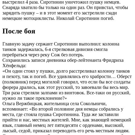
выстрелил 4 раза. Сиротинин уничтожил пушку немцев.
Снаряда хватило бы только на один раз. Он привстал, чтобы
зарядить пушку – и в этот момент его застрелили сзади
немецкие мотоциклисты. Николай Сиротинин погиб.
После боя
Главную задачу сержант Сиротинин выполнил: колонна
танков задержалась, 6-я стрелковая дивизия смогла
перебраться через реку Сож без потерь.
Сохранились записи дневника обер-лейтенанта Фридриха
Хёнфельда:
«Он один стоял у пушки, долго расстреливал колонну танков
и пехоту, так и погиб. Все удивлялись его храбрости… Оберст
(полковник) перед могилой говорил, что если бы все солдаты
фюрера дрались, как этот русский, то завоевали бы весь мир.
Три раза стреляли залпами из винтовок. Все-таки он русский,
нужно ли такое преклонение?»
Ольга Вержбицкая, жительница села Сокольничи,
вспоминает: «Во второй половине дня немцы собрались у
места, где стояла пушка Сиротинина. Туда же заставили
прийти и нас, местных жителей. Мне, как знающей немецкий
язык, главный немец лет пятидесяти с орденами, высокий,
лысый, седой, приказал переводить его речь местным людям.