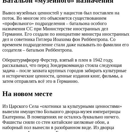
Батальон «музейного» назначения
Вывоз музейных ценностей у нацистов был поставлен на
поток. Во многом это объясняется существованием
«профильного» подразделения – батальона особого
назначения СС при Министерстве иностранных дел
Германии. Его создали по инициативе министра иностранных
дел и советника Гитлера Иоахима фон Риббентропа. Со
временем подразделение стали даже называть по фамилии его
создателя – батальон Риббентропа.
Оберштурмфюрер Ферстер, взятый в плен в 1942 году,
рассказывал, что перед Зондеркоммандо стояла следующая
задача – после захвата крупных городов забирать культурные
и исторические ценности, ценные издания книг, фильмы, а
затем отправлять всё это в Германию.
На новом месте
Из Царского Села «охотники за культурными ценностями»
вывезли имущество Большого дворца-музея императрицы
Екатерины. В помещениях не осталось буквально ничего.
Фашисты сняли со стен китайские шелковые обои, а
наборный пол вынесли в разобранном виде. Из дворца