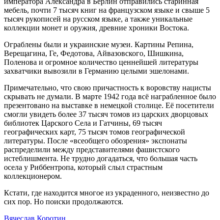
императора Александра в Берлин отправились старинная
мебель, почти 7 тысяч книг на французском языке и свыше 5
тысяч рукописей на русском языке, а также уникальные
коллекции монет и оружия, древние хроники Востока.
Ограблены были и украинские музеи. Картины Репина,
Верещагина, Ге, Федотова, Айвазовского, Шишкина,
Поленова и огромное количество ценнейшей литературы
захватчики вывозили в Германию целыми эшелонами.
Примечательно, что свою причастность к воровству нацисты
скрывать не думали. В марте 1942 года всë награбленное было
презентовано на выставке в немецкой столице. Её посетители
смогли увидеть более 37 тысяч томов из царских дворцовых
библиотек Царского Села и Гатчины, 69 тысяч
географических карт, 75 тысяч томов географической
литературы. После «всеобщего обозрения» экспонаты
распределили между представителями фашистского
истеблишмента. Не трудно догадаться, что большая часть
осела у Риббентропа, который слыл страстным
коллекционером.
Кстати, где находится многое из украденного, неизвестно до
сих пор. Но поиски продолжаются.
Вячеслав Коротин