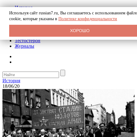
История
Биография
Используя сайт russian7.ru, Вы соглашаетесь с использованием файл
Криминал
cookie, которые указаны в
Политике конфиденциальности
Реклама на сайте
О сайте
ХОРОШО
Рекомендательные статьи
Тестостерон
Журналы
История
18/06/20