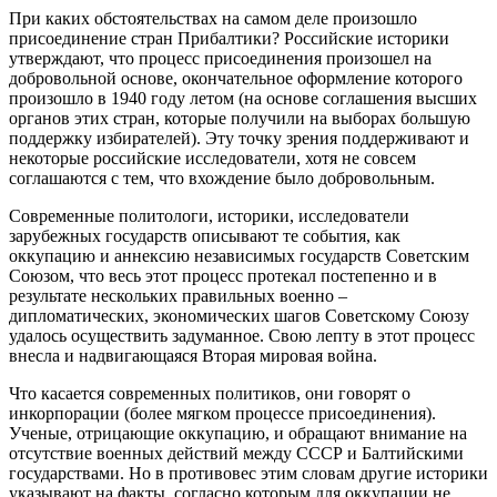
При каких обстоятельствах на самом деле произошло
присоединение стран Прибалтики? Российские историки
утверждают, что процесс присоединения произошел на
добровольной основе, окончательное оформление которого
произошло в 1940 году летом (на основе соглашения высших
органов этих стран, которые получили на выборах большую
поддержку избирателей). Эту точку зрения поддерживают и
некоторые российские исследователи, хотя не совсем
соглашаются с тем, что вхождение было добровольным.
Современные политологи, историки, исследователи
зарубежных государств описывают те события, как
оккупацию и аннексию независимых государств Советским
Союзом, что весь этот процесс протекал постепенно и в
результате нескольких правильных военно –
дипломатических, экономических шагов Советскому Союзу
удалось осуществить задуманное. Свою лепту в этот процесс
внесла и надвигающаяся Вторая мировая война.
Что касается современных политиков, они говорят о
инкорпорации (более мягком процессе присоединения).
Ученые, отрицающие оккупацию, и обращают внимание на
отсутствие военных действий между СССР и Балтийскими
государствами. Но в противовес этим словам другие историки
указывают на факты, согласно которым для оккупации не