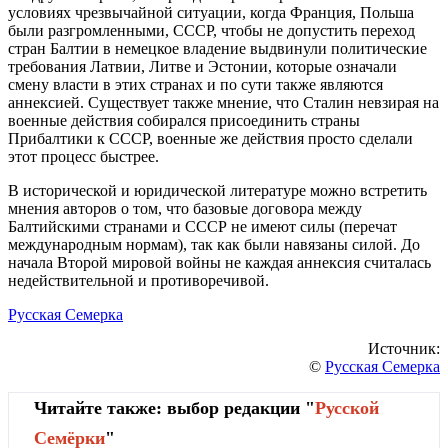
условиях чрезвычайной ситуации, когда Франция, Польша
были разгромленными, СССР, чтобы не допустить переход
стран Балтии в немецкое владение выдвинули политические
требования Латвии, Литве и Эстонии, которые означали
смену власти в этих странах и по сути также являются
аннексией. Существует также мнение, что Сталин невзирая на
военные действия собирался присоединить страны
Прибалтики к СССР, военные же действия просто сделали
этот процесс быстрее.
В исторической и юридической литературе можно встретить
мнения авторов о том, что базовые договора между
Балтийскими странами и СССР не имеют силы (перечат
международным нормам), так как были навязаны силой. До
начала Второй мировой войны не каждая аннексия считалась
недействительной и противоречивой.
Русская Семерка
Источник:
©
Русская Семерка
Читайте также: выбор редакции "
Русской
Cемёрки
"