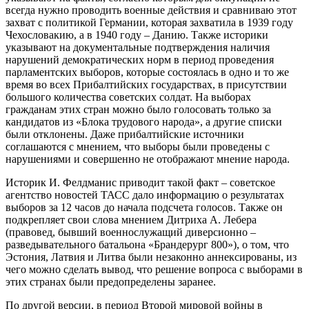
всегда нужно проводить военные действия и сравниваю этот
захват с политикой Германии, которая захватила в 1939 году
Чехословакию, а в 1940 году – Данию. Также историки
указывают на документальные подтверждения наличия
нарушений демократических норм в период проведения
парламентских выборов, которые состоялась в одно и то же
время во всех Прибалтийских государствах, в присутствии
большого количества советских солдат. На выборах
гражданам этих стран можно было голосовать только за
кандидатов из «Блока трудового народа», а другие списки
были отклонены. Даже прибалтийские источники
соглашаются с мнением, что выборы были проведены с
нарушениями и совершенно не отображают мнение народа.
Историк И. Фелдманис приводит такой факт – советское
агентство новостей ТАСС дало информацию о результатах
выборов за 12 часов до начала подсчета голосов. Также он
подкрепляет свои слова мнением Дитриха А. Лебера
(правовед, бывший военнослужащий диверсионно –
разведывательного батальона «Брандерург 800»), о том, что
Эстония, Латвия и Литва были незаконно аннексированы, из
чего можно сделать вывод, что решение вопроса с выборами в
этих странах были предопределены заранее.
По другой версии, в период Второй мировой войны в