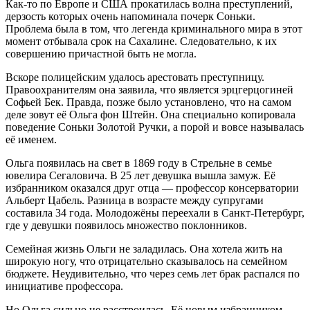
Как-то по Европе и США прокатилась волна преступлений,
дерзость которых очень напоминала почерк Соньки.
Проблема была в том, что легенда криминального мира в этот
момент отбывала срок на Сахалине. Следовательно, к их
совершению причастной быть не могла.
Вскоре полицейским удалось арестовать преступницу.
Правоохранителям она заявила, что является эрцгерцогиней
Софьей Бек. Правда, позже было установлено, что на самом
деле зовут её Ольга фон Штейн. Она специально копировала
поведение Соньки Золотой Ручки, а порой и вовсе называлась
её именем.
Ольга появилась на свет в 1869 году в Стрельне в семье
ювелира Сегаловича. В 25 лет девушка вышла замуж. Её
избранником оказался друг отца — профессор консерватории
Альберт Цабель. Разница в возрасте между супругами
составила 34 года. Молодожёны переехали в Санкт-Петербург,
где у девушки появилось множество поклонников.
Семейная жизнь Ольги не заладилась. Она хотела жить на
широкую ногу, что отрицательно сказывалось на семейном
бюджете. Неудивительно, что через семь лет брак распался по
инициативе профессора.
Но Ольга сильно не расстроилась. Её новым избранником