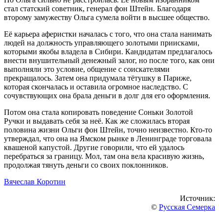
стал статский советник, генерал фон Штейн. Благодаря
второму замужеству Ольга сумела войти в высшее общество.
Её карьера аферистки началась с того, что она стала нанимать
людей на должность управляющего золотыми приисками,
которыми якобы владела в Сибири. Кандидатам предлагалось
внести внушительный денежный залог, но после того, как они
выполняли это условие, общение с соискателями
прекращалось. Затем она придумала тётушку в Париже,
которая скончалась и оставила огромное наследство. С
сочувствующих она брала деньги в долг для его оформления.
Потом она стала копировать поведение Соньки Золотой
Ручки и выдавать себя за неё. Как же сложилась вторая
половина жизни Ольги фон Штейн, точно неизвестно. Кто-то
утверждал, что она на Ямском рынке в Ленинграде торговала
квашеной капустой. Другие говорили, что ей удалось
перебраться за границу. Мол, там она вела красивую жизнь,
продолжая тянуть деньги со своих поклонников.
Вячеслав Коротин
Источник:
©
Русская Семерка