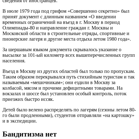
сведения от иностранцев.
В июле 1979 года под грифом «Совершенно секретно» был
принят документ с длинным названием «О введении
временных ограничений на въезд в г. Москву в период
Олимпиады-80 и направление граждан г. Москвы и
Московской области в строительные отряды, спортивные и
пионерские лагеря и другие места отдыха летом 1980 года».
За шершавым языком документа скрывалось указание о
высылке за 101-ый километр всех вышеперечисленных групп
населения.
Въезд в Москву из других областей был только по пропускам.
Таким образом перекрывался путь стихийным туристам и так
называемым «мешочникам»; они ездили в Москву за
колбасой, мясом и прочими дефицитными товарами. На
вокзалах и шоссе был установлен особый контроль, поток
приезжих быстро иссяк.
Детей было велено распределять по лагерям (сезоны летом 80-
го были продленными), студентов отправляли «на картошку»
и в экспедиции.
Бандитизма нет