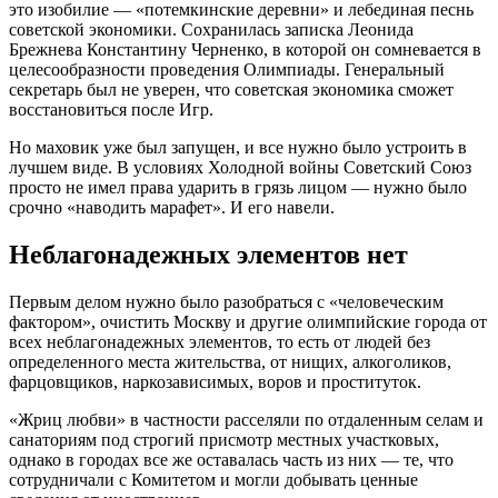
это изобилие — «потемкинские деревни» и лебединая песнь
советской экономики. Сохранилась записка Леонида
Брежнева Константину Черненко, в которой он сомневается в
целесообразности проведения Олимпиады. Генеральный
секретарь был не уверен, что советская экономика сможет
восстановиться после Игр.
Но маховик уже был запущен, и все нужно было устроить в
лучшем виде. В условиях Холодной войны Советский Союз
просто не имел права ударить в грязь лицом — нужно было
срочно «наводить марафет». И его навели.
Неблагонадежных элементов нет
Первым делом нужно было разобраться с «человеческим
фактором», очистить Москву и другие олимпийские города от
всех неблагонадежных элементов, то есть от людей без
определенного места жительства, от нищих, алкоголиков,
фарцовщиков, наркозависимых, воров и проституток.
«Жриц любви» в частности расселяли по отдаленным селам и
санаториям под строгий присмотр местных участковых,
однако в городах все же оставалась часть из них — те, что
сотрудничали с Комитетом и могли добывать ценные