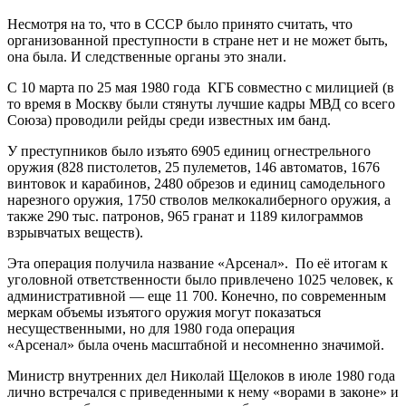
Несмотря на то, что в СССР было принято считать, что
организованной преступности в стране нет и не может быть,
она была. И следственные органы это знали.
С 10 марта по 25 мая 1980 года КГБ совместно с милицией (в
то время в Москву были стянуты лучшие кадры МВД со всего
Союза) проводили рейды среди известных им банд.
У преступников было изъято 6905 единиц огнестрельного
оружия (828 пистолетов, 25 пулеметов, 146 автоматов, 1676
винтовок и карабинов, 2480 обрезов и единиц самодельного
нарезного оружия, 1750 стволов мелкокалиберного оружия, а
также 290 тыс. патронов, 965 гранат и 1189 килограммов
взрывчатых веществ).
Эта операция получила название «Арсенал». По её итогам к
уголовной ответственности было привлечено 1025 человек, к
административной — еще 11 700. Конечно, по современным
меркам объемы изъятого оружия могут показаться
несущественными, но для 1980 года операция
«Арсенал» была очень масштабной и несомненно значимой.
Министр внутренних дел Николай Щелоков в июле 1980 года
лично встречался с приведенными к нему «ворами в законе» и