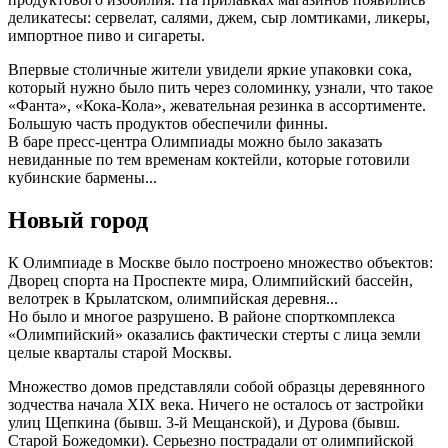
деликатесы: сервелат, салями, джем, сыр ломтиками, ликеры,
импортное пиво и сигареты.
Впервые столичные жители увидели яркие упаковки сока,
который нужно было пить через соломинку, узнали, что такое
«Фанта», «Кока-Кола», жевательная резинка в ассортименте.
Большую часть продуктов обеспечили финны.
В баре пресс-центра Олимпиады можно было заказать
невиданные по тем временам коктейли, которые готовили
кубинские бармены...
Новый город
К Олимпиаде в Москве было построено множество объектов:
Дворец спорта на Проспекте мира, Олимпийский бассейн,
велотрек в Крылатском, олимпийская деревня...
Но было и многое разрушено. В районе спорткомплекса
«Олимпийский» оказались фактически стерты с лица земли
целые кварталы старой Москвы.
Множество домов представляли собой образцы деревянного
зодчества начала XIX века. Ничего не осталось от застройки
улиц Щепкина (бывш. 3-й Мещанской), и Дурова (бывш.
Старой Божедомки). Серьезно пострадали от олимпийской