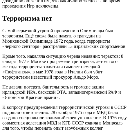
доходчиво объяснил им, что какие-либо эксцессы во время
проведения Игр исключены.
Терроризма нет
Самой серьезной угрозой проведению Олимпиады был
терроризм. Ещё свежа была память о трагедии на
Мюнхенской Олимпиаде 1972 года, когда террористы
«черного сентября» расстреляли 13 израильских спортсменов.
Кроме того, накаляла ситуацию череда недавних терактов: 8
января 1977 в Москве прогремели три взрыва, летом того
же года террористы захватили самолет немецкой
«Люфтганзы», в мае 1978 года в Италии был убит
террористами известный прокурор Альдо Моро.
Не давали потерять бдительность и громкие акции
ирландской ИРА, баскской ЭТА, западногерманской РАФ и
«Японской Красной армии».
К вопросу предупреждения террористической угрозы в СССР
подошли ответственно. 28 октября 1975 года в МВД было
создано специальное «олимпийское» управление. В 1976 году
совместная делегация МВД и КГБ СССР ездила в Монреаль
для того, чтобы перенять опыт зарубежных коллег.