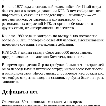
В июне 1977 года специальный «олимпийский» 11-ый отдел
был создан и в пятом управлении КГБ. В нем собиралась вся
информация, связанная с предстоящей Олимпиадой — от
пограничников, от разведки и контрразведки, от
региональных отделений КГБ, от органов безопасности
других стран, от информационных агентств.
К июлю 1980 года на контроль по въезду было поставлено
более 2700 лиц, проверено более 400 человек, высказывавших
намерение совершить незаконные действия.
КГБ СССР закрыл въезд в Союз для 6000 иностранцев,
представлявших, по мнению Комитета, опасность.
Во время проведения Игр на трибунах большая часть зрителей
была переодетыми в штатское сотрудниками госбезопасности
и милиционерами. Иностранных спортсменов настораживало,
что ещё до открытия входа на стадион, трибуны были на треть
заполнены.
Дефицита нет
Олимпиада-80 запомнилась москвичам как время
продуктового изобилия. На прилавках магазинов появились