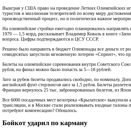
Выиграв у США право на проведение Летних Олимпийских игр
туристов и миллионам телезрителей по всему миру достижения
производственный процесс, но и политически важное меропри
На олимпийские стройки ежегодно планировалось направлять п
1979 — 1,5 млрд, рассказывает Владимир Коваль в книге «Зап
вопроса. Цифры подтверждаются и ЦСУ СССР.
Решено было направить в бюджет Олимпиады все деньги от реа
семидесятых запустили мгновенную лотерею «Спринт», что пр
Билеты на олимпийские соревнования внутри Советского Союз
рубля, на финал можно было попасть за 5—18 рублей.
Зато за рубеж билеты продавались свободно, по номиналу. До
английский фунт стерлингов шел за 1,5 рубля. Билеты разлетел
Франции вернулось 25 тыс. забронированных билетов, из Япо
Все 6000 посадочных мест велотрека «Крылатское» выкупили 
трансляции, и в Москве стали реализовывать входные талоны п
потребуют компенсацию? Обошлось.
Бойкот ударил по карману