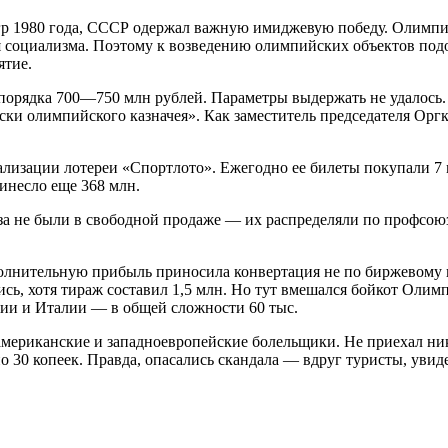
 1980 года, СССР одержал важную имиджевую победу. Олимпиад
 социализма. Поэтому к возведению олимпийских объектов подо
ятие.
орядка 700—750 млн рублей. Параметры выдержать не удалось. 
иски олимпийского казначея». Как заместитель председателя Ор
лизации лотереи «Спортлото». Ежегодно ее билеты покупали 7 м
инесло еще 368 млн.
а не были в свободной продаже — их распределяли по профсою
полнительную прибыль приносила конвертация не по биржевому к
ись, хотя тираж составил 1,5 млн. Но тут вмешался бойкот Олим
нии и Италии — в общей сложности 60 тыс.
американские и западноевропейские болельщики. Не приехал ни
о 30 копеек. Правда, опасались скандала — вдруг туристы, уви