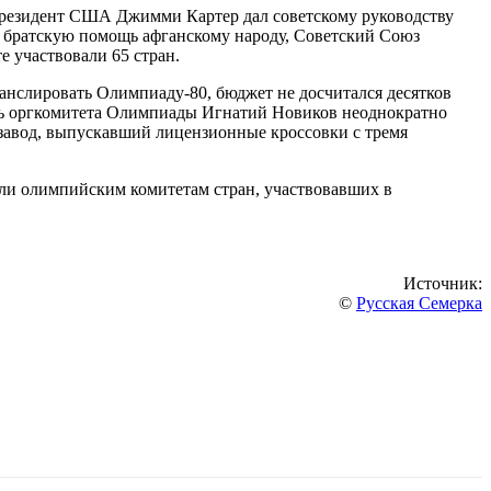
президент США Джимми Картер дал советскому руководству
ь братскую помощь афганскому народу, Советский Союз
е участвовали 65 стран.
анслировать Олимпиаду-80, бюджет не досчитался десятков
ель оргкомитета Олимпиады Игнатий Новиков неоднократно
 завод, выпускавший лицензионные кроссовки с тремя
дали олимпийским комитетам стран, участвовавших в
Источник:
©
Русская Семерка