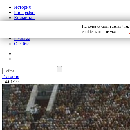
История
Биография
Криминал
СССР
Используя сайт russian7.r
Тайны
cookie, которые указаны в
Рекомендации
Реклама
О сайте
История
24/01/19