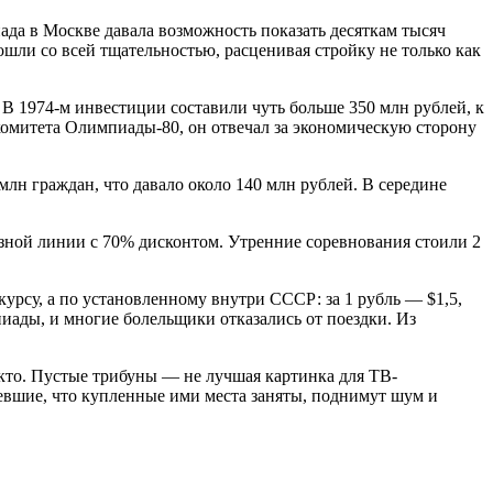
а в Москве давала возможность показать десяткам тысяч
шли со всей тщательностью, расценивая стройку не только как
В 1974-м инвестиции составили чуть больше 350 млн рублей, к
гкомитета Олимпиады-80, он отвечал за экономическую сторону
лн граждан, что давало около 140 млн рублей. В середине
зной линии с 70% дисконтом. Утренние соревнования стоили 2
урсу, а по установленному внутри СССР: за 1 рубль — $1,5,
пиады, и многие болельщики отказались от поездки. Из
кто. Пустые трибуны — не лучшая картинка для ТВ-
девшие, что купленные ими места заняты, поднимут шум и