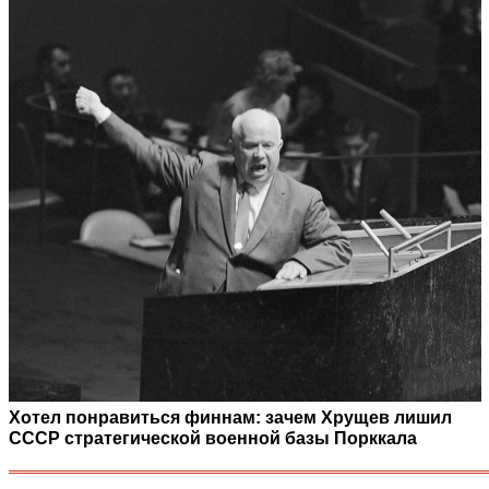
Хотел понравиться финнам: зачем Хрущев лишил
СССР стратегической военной базы Порккала