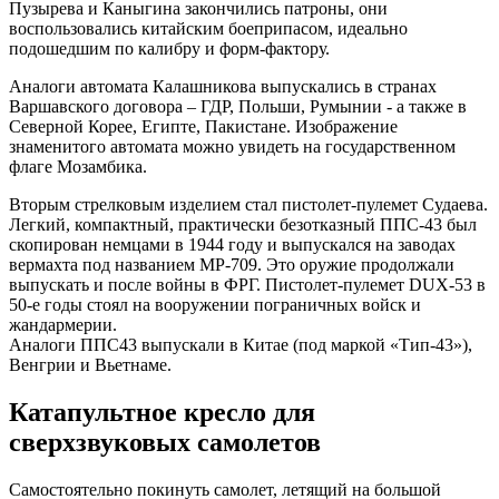
Пузырева и Каныгина закончились патроны, они
воспользовались китайским боеприпасом, идеально
подошедшим по калибру и форм-фактору.
Аналоги автомата Калашникова выпускались в странах
Варшавского договора – ГДР, Польши, Румынии - а также в
Северной Корее, Египте, Пакистане. Изображение
знаменитого автомата можно увидеть на государственном
флаге Мозамбика.
Вторым стрелковым изделием стал пистолет-пулемет Судаева.
Легкий, компактный, практически безотказный ППС-43 был
скопирован немцами в 1944 году и выпускался на заводах
вермахта под названием МР-709. Это оружие продолжали
выпускать и после войны в ФРГ. Пистолет-пулемет DUX-53 в
50-е годы стоял на вооружении пограничных войск и
жандармерии.
Аналоги ППС43 выпускали в Китае (под маркой «Тип-43»),
Венгрии и Вьетнаме.
Катапультное кресло для
сверхзвуковых самолетов
Самостоятельно покинуть самолет, летящий на большой