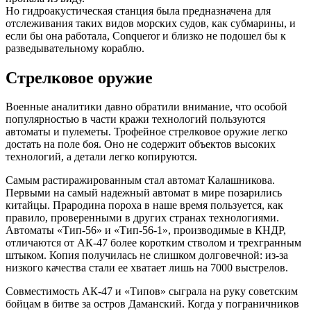
Но гидроакустическая станция была предназначена для
отслеживания таких видов морских судов, как субмарины, и
если бы она работала, Conqueror и близко не подошел бы к
разведывательному кораблю.
Стрелковое оружие
Военные аналитики давно обратили внимание, что особой
популярностью в части кражи технологий пользуются
автоматы и пулеметы. Трофейное стрелковое оружие легко
достать на поле боя. Оно не содержит объектов высоких
технологий, а детали легко копируются.
Самым растиражированным стал автомат Калашникова.
Первыми на самый надежный автомат в мире позарились
китайцы. Прародина пороха в наше время пользуется, как
правило, проверенными в других странах технологиями.
Автоматы «Тип-56» и «Тип-56-1», производимые в КНДР,
отличаются от АК-47 более коротким стволом и трехгранным
штыком. Копия получилась не слишком долговечной: из-за
низкого качества стали ее хватает лишь на 7000 выстрелов.
Совместимость АК-47 и «Типов» сыграла на руку советским
бойцам в битве за остров Даманский. Когда у пограничников