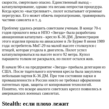
скорости, смертельно опасно. Единственный выход –
катапультирование, однако эта весьма непростая процедура.
Когда кресло «выстреливает», пилот испытывает огромные
перегрузки. Его может обжечь пиропатронами, травмировать
частями самолета и т. д.
Проблему удалось решить советским ученым. В конце 70-х
годов прошлого века в НПО «Звезда» была разработана
авиационная катапульта - кресло К-36 ДМ. Демонстрация
этого изделия прошла на авиасалоне в Ле Бурже 8 июня 1989
года: истребитель МиГ-29 на малой высоте столкнулся с
птицей, которая угодила в двигатель. Пилот успел
катапультироваться на высоте всего 92 метра. Купол
парашюта толком не раскрылся, но пилот остался жив.
В начале 90-х на предприятие «Звезда» прибыла делегация из
США. После тщательного изучения кресла была закуплена
небольшая партия К-36 ДМ. При том состоянии науки и
промышленности в России никто не требовал оформления
патентных прав, защиты от копирования технологий.
Понятно, что вскоре аналоги советских кресел появились в
американских военных самолетах.
Stealth: если плохо лежит