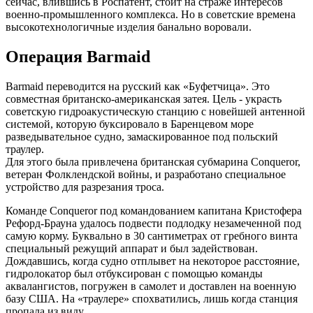
сейчас, влившись в Роспатент, стоит на страже интересов
военно-промышленного комплекса. Но в советские времена
высокотехнологичные изделия банально воровали.
Операция Barmaid
Barmaid переводится на русский как «Буфетчица». Это
совместная британско-американская затея. Цель - украсть
советскую гидроакустическую станцию с новейшей антенной
системой, которую буксировало в Баренцевом море
разведывательное судно, замаскированное под польский
траулер.
Для этого была привлечена британская субмарина Conqueror,
ветеран Фолклендской войны, и разработано специальное
устройство для разрезания троса.
Команде Conqueror под командованием капитана Кристофера
Рефорд-Брауна удалось подвести подлодку незамеченной под
самую корму. Буквально в 30 сантиметрах от гребного винта
специальный режущий аппарат и был задействован.
Дождавшись, когда судно отплывет на некоторое расстояние,
гидролокатор был отбуксирован с помощью команды
аквалангистов, погружен в самолет и доставлен на военную
базу США. На «траулере» спохватились, лишь когда станция
пропала из виду.