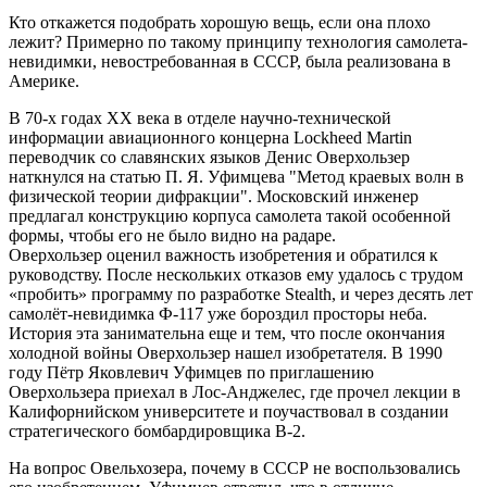
Кто откажется подобрать хорошую вещь, если она плохо
лежит? Примерно по такому принципу технология самолета-
невидимки, невостребованная в СССР, была реализована в
Америке.
В 70-х годах ХХ века в отделе научно-технической
информации авиационного концерна Lockheed Martin
переводчик со славянских языков Денис Оверхользер
наткнулся на статью П. Я. Уфимцева "Метод краевых волн в
физической теории дифракции". Московский инженер
предлагал конструкцию корпуса самолета такой особенной
формы, чтобы его не было видно на радаре.
Оверхользер оценил важность изобретения и обратился к
руководству. После нескольких отказов ему удалось с трудом
«пробить» программу по разработке Stealth, и через десять лет
самолёт-невидимка Ф-117 уже бороздил просторы неба.
История эта занимательна еще и тем, что после окончания
холодной войны Оверхользер нашел изобретателя. В 1990
году Пётр Яковлевич Уфимцев по приглашению
Оверхользера приехал в Лос-Анджелес, где прочел лекции в
Калифорнийском университете и поучаствовал в создании
стратегического бомбардировщика B-2.
На вопрос Овельхозера, почему в СССР не воспользовались