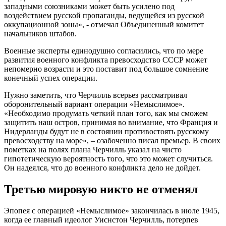
западными союзниками может быть усиле­но под
воздействием русской пропаганды, ведущейся из рус­ской
оккупационной зоны», - отмечал Объединенный комитет
начальников штабов.
Военные эксперты единодушно согласились, что по мере
развития военного конфликта превосходство СССР может
непомерно возрасти и это поставит под большое сомнение
конечный успех операции.
Нужно заметить, что Черчилль всерьез рассматривал
оборонительный вариант операции «Немыслимое».
«Необходимо продумать четкий план того, как мы сможем
защитить наш остров, прини­мая во внимание, что Франция и
Нидерланды будут не в состоя­нии противостоять русскому
превосходству на море», – озабоченно писал премьер. В своих
пометках на полях плана Черчилль указал на чисто
гипотетическую вероятность того, что это может случиться.
Он надеялся, что до военного конфликта дело не дойдет.
Третью мировую никто не отменял
Эпопея с операцией «Немыслимое» закончилась в июле 1945,
когда ее главный идеолог Уиснстон Черчилль, потерпев