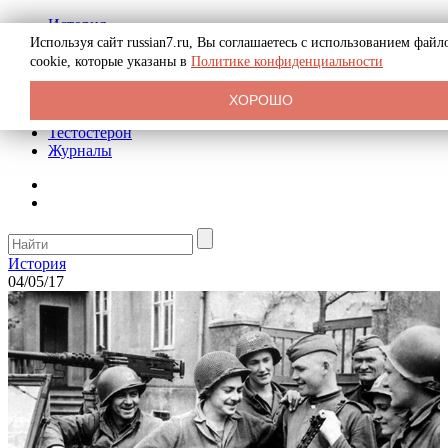
История
Биография
Используя сайт russian7.ru, Вы соглашаетесь с использованием файл
Криминал
cookie, которые указаны в
Политике конфиденциальности
Реклама на сайте
О сайте
ХОРОШО
Рекомендательные статьи
Тестостерон
Журналы
История
04/05/17