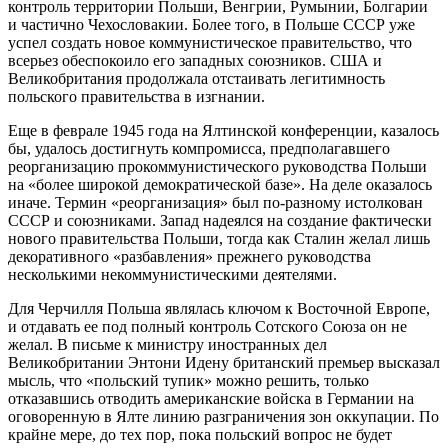
контроль территории Польши, Венгрии, Румынии, Болгарии
и частично Чехословакии. Более того, в Польше СССР уже
успел создать новое коммунистическое правительство, что
всерьез обеспокоило его западных союзников. США и
Великобритания продолжала отстаивать легитимность
польского правительства в изгнании.
Еще в феврале 1945 года на Ялтинской конференции, казалось
бы, удалось достигнуть компромисса, предполагавшего
реорганизацию прокоммунистического руководства Польши
на «более широкой демократической базе». На деле оказалось
иначе. Термин «реорганизация» был по-разному истолкован
СССР и союзниками. Запад надеялся на создание фактически
нового правительства Польши, тогда как Сталин желал лишь
декоративного «разбавления» прежнего руководства
несколькими некоммунистическими деятелями.
Для Черчилля Польша являлась ключом к Восточной Европе,
и отдавать ее под полный контроль Сотского Союза он не
желал. В письме к министру иностранных дел
Великобритании Энтони Идену британский премьер высказал
мысль, что «польский тупик» можно решить, только
отказавшись отводить американские войска в Германии на
оговоренную в Ялте линию разграничения зон оккупации. По
крайне мере, до тех пор, пока польский вопрос не будет