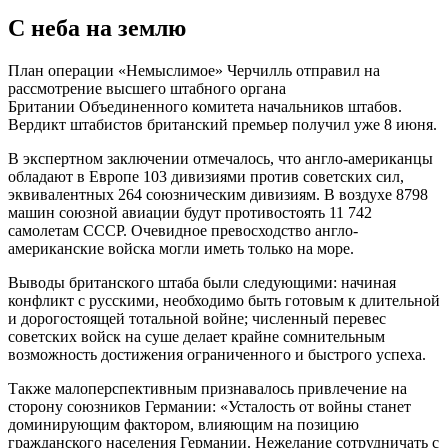
С неба на землю
План операции «Немыслимое» Черчилль отправил на
рассмотрение высшего штабного органа
Британии Объединенного комитета начальников штабов.
Вердикт штабистов британский премьер получил уже 8 июня.
В экспертном заключении отмечалось, что англо-американцы
обладают в Европе 103 дивизиями против советских сил,
эквивалентных 264 союзническим дивизиям. В воздухе 8798
машин союзной авиации будут противостоять 11 742
самолетам СССР. Очевидное превосходство англо-
американские войска могли иметь только на море.
Выводы британского штаба были следующими: начиная
конфликт с русскими, необходимо быть готовым к длительной
и дорогостоящей тоталь­ной войне; численный перевес
советских войск на суше делает крайне сомнитель­ным
возможность достижения ограниченного и быстрого успеха.
Также малоперспективным признавалось привлечение на
сторону союзников Германии: «Усталость от войны станет
доминирующим фактором, вли­яющим на позицию
гражданского населения Германии. Неже­лание сотрудничать с