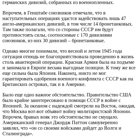
германских дивизий, собранных из военнопленных.
Впрочем, в Генштабе союзников отмечали, что в
наступательных операциях удастся задействовать лишь 47
англо-американских дивизий, в том числе 14 бронетанковых.
Там также полагали, что со стороны СССР им будут
противостоять силы, соотносимые с 170 дивизиями
союзников, из них 30 дивизий – бронетанковые.
Однако многие понимали, что весной и летом 1945 года
ситуация отнюдь не благоприятствовала проведению в жизнь
столь авантюрной операции. Красная Армия была на подъеме
и занимала в Европе весьма выгодные позиции. К тому же все
еще сильна была Япония. Наконец, никто не мог
гарантировать одобрения военного конфликта с СССР как на
Британских островах, так и в Америке.
Было еще одно важное обстоятельство. Правительство США
было крайне заинтересовано в помощи СССР в войне с
Японией. За океаном с надеждой смотрели на Восток, ожидая,
что Москва вот-вот объявит войну милитаристской Японии.
Впрочем, бравых вояк это обстоятельство не смущало.
Американский генерал Джордж Паттон самоуверенно
заявлял, что «он со своими войсками дойдет до Волги и
Сталинграда».