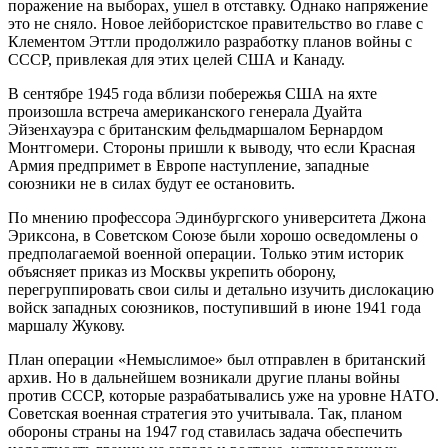
поражение на выборах, ушел в отставку. Однако напряжение
это не сняло. Новое лейбористское правительство во главе с
Клементом Эттли продолжило разработку планов войны с
СССР, привлекая для этих целей США и Канаду.
В сентябре 1945 года вблизи побережья США на яхте
произошла встреча американского генерала Дуайта
Эйзенхауэра с британским фельдмаршалом Бернардом
Монтгомери. Стороны пришли к выводу, что если Красная
Армия предпримет в Европе наступление, западные
союзники не в силах будут ее остановить.
По мнению профессора Эдинбургского университета Джона
Эриксона, в Советском Союзе были хорошо осведомлены о
предполагаемой военной операции. Только этим историк
объясняет приказ из Москвы укрепить оборону,
перегруппировать свои силы и детально изучить дислокацию
войск западных союзников, поступивший в июне 1941 года
маршалу Жукову.
План операции «Немыслимое» был отправлен в британский
архив. Но в дальнейшем возникали другие планы войны
против СССР, которые разрабатывались уже на уровне НАТО.
Советская военная стратегия это учитывала. Так, планом
обороны страны на 1947 год ставилась задача обеспечить