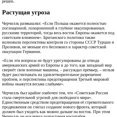
решен.
Растущая угроза
Черчилль размышлял: «Если Польша окажется полностью
поглощенной, похороненной в глубине оккупированных
русскими территорий, тогда весь восток Европы окажется под
советским влиянием». Британского политика также
волновали перспективы контроля со стороны СССР Турции и
Проливов, не меньше его беспокоил и характер советской
оккупации Германии.
«Если эти вопросы не будут урегулированы до отвода
американских армий из Европы и до того, как западный мир
свернёт свои военные машины, – рассуждал премьер, – нельзя
будет рассчитывать на удовлетворительное разрешение
проблем, и перспективы предотвращения Третьей мировой
войны окажутся весьма слабыми».
Черчилль был крайне озабочен тем, что «Советская Россия
стала смертельной угрозой для свободного мира».
Единственным средством предотвращения её стремительного
продвижения он считал создание нового фронта, который
должен был уходить как можно дальше на восток. При этом
Черчилль не исключал разрастания масштабов