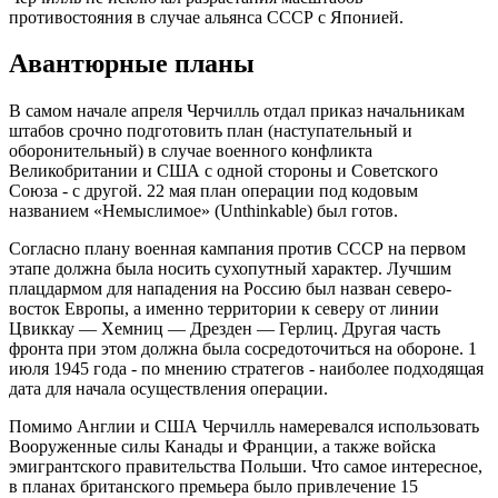
противостояния в случае альянса СССР с Японией.
Авантюрные планы
В самом начале апреля Черчилль отдал приказ начальникам
штабов срочно подготовить план (наступательный и
оборонительный) в случае военного конфликта
Великобритании и США с одной стороны и Советского
Союза - с другой. 22 мая план операции под кодовым
названием «Немыслимое» (Unthinkable) был готов.
Согласно плану военная кампания против СССР на первом
этапе должна была носить сухопутный характер. Лучшим
плацдармом для нападения на Россию был назван северо-
восток Европы, а именно территории к северу от линии
Цвиккау — Хемниц — Дрезден — Герлиц. Другая часть
фронта при этом должна была сосредоточиться на обороне. 1
июля 1945 года - по мнению стратегов - наиболее подходящая
дата для начала осуществления операции.
Помимо Англии и США Черчилль намеревался использовать
Вооруженные силы Канады и Франции, а также войска
эмигрантского правительства Польши. Что самое интересное,
в планах британского премьера было привлечение 15