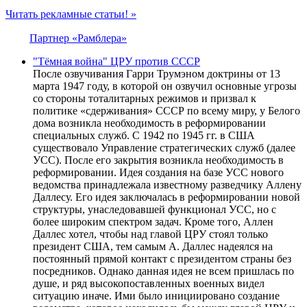
Читать рекламные статьи! »
Партнер «Рамблера»
"Тёмная война" ЦРУ против СССР
После озвучивания Гарри Трумэном доктрины от 13
марта 1947 году, в которой он озвучил основные угрозы
со стороны тоталитарных режимов и призвал к
политике «сдерживания» СССР по всему миру, у Белого
дома возникла необходимость в реформировании
специальных служб. С 1942 по 1945 гг. в США
существовало Управление стратегических служб (далее
УСС). После его закрытия возникла необходимость в
реформировании. Идея создания на базе УСС нового
ведомства принадлежала известному разведчику Аллену
Даллесу. Его идея заключалась в реформировании новой
структуры, унаследовавшей функционал УСС, но с
более широким спектром задач. Кроме того, Аллен
Даллес хотел, чтобы над главой ЦРУ стоял только
президент США, тем самым А. Даллес надеялся на
постоянный прямой контакт с президентом страны без
посредников. Однако данная идея не всем пришлась по
душе, и ряд высокопоставленных военных видел
ситуацию иначе. Ими было инициировано создание