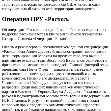
территории, которая не позволила бы США нанести один
сокрушительный удар по всей территории конкурента.
Операция ЦРУ «Раскол»
Об операции «Раскол» как одной из наиболее засекреченных
подробно рассказывается в книге английского журналиста
Стюарта Стивена «Операция "Раскол"».
Главным режиссером и постановщиком данной спецоперации
«Раскол» был Аллен Даллес. Замысел операции заключался в
дезинформировании Москвы на предмет того, что высшие
партийные руководители Восточной Европы сотрудничают с
британской и американской разведкой. Главной фигурой этой
операции был Ноэль Филд — дипломат и разведчик, ранее
работавший на советскую разведку и являвшийся ярым
коммунистом. Именно его дискредитация и арест в
Чехословакии в 1949 году приведут к серии массовых
репрессий среди высших чиновников коммунистической
партии в Восточной Европе. Задача А. Даллеса была посеять
раскол в подконтрольной Москве территории и подорвать имя
И. В. Сталина. В результате данной операции пострадает
много как ярых преданных коммунистической идеологии
людей, так и либерально направленных, которые склонны