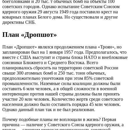
боеголовками и 20 тыс. т обычных бомб на объекты 100
советских городов. Однако испытание Советским Союзом
ядерного оружия 29 августа 1949 года поставило крест на
коварных планах Белого дома. Но существовали и другие
директивы СНБ.
План «Дропшот»
План «Дропшот» являлся продолжением плана «Троян», но
запланирован был на 1 января 1957 года. Предполагалось, что
вместе с США выступят и страны блока НАТО и внеблоковые
союзники Ближнего и Среднего Востока. Всего
планировалось сбросить на территорию советской России
свыше 300 атомных бомб и 250 тыс. тонн обычных,
предположительно уничтожив при этом 85% советской
промышленности. Наземные силы коалиции должны были
составить 6 млн человек, а в общей сложности в военной
интервенции против нашей страны должны были принять
участие 20 млн человек. Количество жертв среди советского
населения должно было составить порядка 45 млн человек.
Однако данный план так и не был реализован.
Почему подобные планы не воплощали в жизнь? Первая
причина — наличие у Советского Союза ядерного оружия, а
вторая — слишком широкая протяженность советской