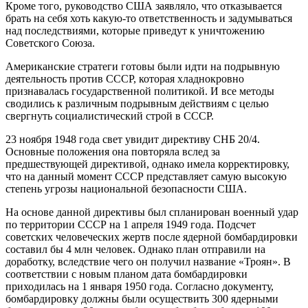
Кроме того, руководство США заявляло, что отказывается
брать на себя хоть какую-то ответственность и задумываться
над последствиями, которые приведут к уничтожению
Советского Союза.
Американские стратеги готовы были идти на подрывную
деятельность против СССР, которая хладнокровно
признавалась государственной политикой. И все методы
сводились к различным подрывным действиям с целью
свергнуть социалистический строй в СССР.
23 ноября 1948 года свет увидит директиву СНБ 20/4.
Основные положения она повторяла вслед за
предшествующей директивой, однако имела корректировку,
что на данный момент СССР представляет самую высокую
степень угрозы национальной безопасности США.
На основе данной директивы был спланирован военный удар
по территории СССР на 1 апреля 1949 года. Подсчет
советских человеческих жертв после ядерной бомбардировки
составил бы 4 млн человек. Однако план отправили на
доработку, вследствие чего он получил название «Троян». В
соответствии с новым планом дата бомбардировки
приходилась на 1 января 1950 года. Согласно документу,
бомбардировку должны были осуществить 300 ядерными