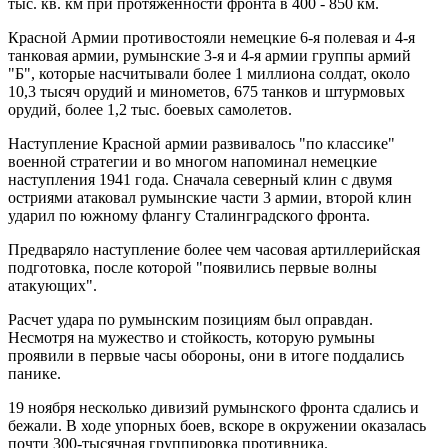
тыс. кв. км при протяженности фронта в 400 - 850 км.
Красной Армии противостояли немецкие 6-я полевая и 4-я
танковая армии, румынские 3-я и 4-я армии группы армий
"Б", которые насчитывали более 1 миллиона солдат, около
10,3 тысяч орудий и минометов, 675 танков и штурмовых
орудий, более 1,2 тыс. боевых самолетов.
Наступление Красной армии развивалось "по классике"
военной стратегии и во многом напоминал немецкие
наступления 1941 года. Сначала северный клин с двумя
остриями атаковал румынские части 3 армии, второй клин
ударил по южному флангу Сталинградского фронта.
Предваряло наступление более чем часовая артиллерийская
подготовка, после которой "появились первые волны
атакующих".
Расчет удара по румынским позициям был оправдан.
Несмотря на мужество и стойкость, которую румыны
проявили в первые часы обороны, они в итоге поддались
панике.
19 ноября несколько дивизий румынского фронта сдались и
бежали. В ходе упорных боев, вскоре в окружении оказалась
почти 300-тысячная группировка противника.