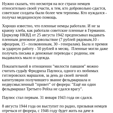
Нужно сказать, что несмотря на все страхи немцев
относительно своей участи, к тем, кто добровольно сдастся,
советские солдаты были более чем терпимы. Кто нуждался -
получал медицинскую помощь.
Хорошо известно, что пленные немцы работали. И не за
краюху хлеба, как работали советские пленные в Германии.
Циркуляр НКВД от 25 августа 1942 предписывал выдавать
пленным денежное довольствие (7 рублей рядовым,10 -
офицерам, 15 - полковникам, 30 - генералам). Была и премия
за ударную работу - 50 рублей в месяц. Пленные могли даже
получать письма и денежные переводы с родины, им
выдавалось мыло и одежда.
Показательной в отношении "милости павшим" можно
считать судьбу Фридриха Паулюса, одного из любимых
гитлеровских маршалов, за день до своей личной
капитуляции получившего звание фельдмаршала и
недвусмысленный "привет" от фюрера: "Ещё ни один
фельдмаршал Третьего Рейха не сдался врагу".
Паулюс стал первым. 31 января 1943 года он сдался.
8 августа 1944 года он выступит по радио, призывая немцев
отречься от фюрера, с 1946 году будет жить на даче в