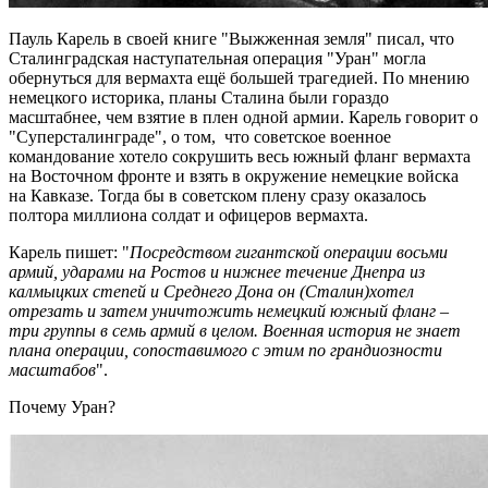
Пауль Карель в своей книге "Выжженная земля" писал, что
Сталинградская наступательная операция "Уран" могла
обернуться для вермахта ещё большей трагедией. По мнению
немецкого историка, планы Сталина были гораздо
масштабнее, чем взятие в плен одной армии. Карель говорит о
"Суперсталинграде", о том, что советское военное
командование хотело сокрушить весь южный фланг вермахта
на Восточном фронте и взять в окружение немецкие войска
на Кавказе. Тогда бы в советском плену сразу оказалось
полтора миллиона солдат и офицеров вермахта.
Карель пишет: "
Посредством гигантской операции восьми
армий, ударами на Ростов и нижнее течение Днепра из
калмыцких степей и Среднего Дона он (Сталин)хотел
отрезать и затем уничтожить немецкий южный фланг –
три группы в семь армий в целом. Военная история не знает
плана операции, сопоставимого с этим по грандиозности
масштабов
".
Почему Уран?