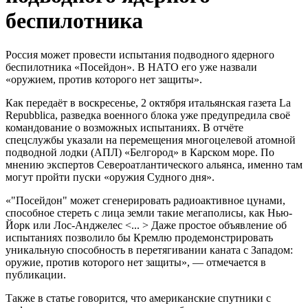
беспилотника
Россия может провести испытания подводного ядерного
беспилотника «Посейдон». В НАТО его уже назвали
«оружием, против которого нет защиты».
Как передаёт в воскресенье, 2 октября итальянская газета La
Repubblica, разведка военного блока уже предупредила своё
командование о возможных испытаниях. В отчёте
спецслужбы указали на перемещения многоцелевой атомной
подводной лодки (АПЛ) «Белгород» в Карском море. По
мнению экспертов Североатлантического альянса, именно там
могут пройти пуски «оружия Судного дня».
«"Посейдон" может сгенерировать радиоактивное цунами,
способное стереть с лица земли такие мегаполисы, как Нью-
Йорк или Лос-Анджелес <... > Даже простое объявление об
испытаниях позволило бы Кремлю продемонстрировать
уникальную способность в перетягивании каната с Западом:
оружие, против которого нет защиты», — отмечается в
публикации.
Также в статье говорится, что американские спутники с