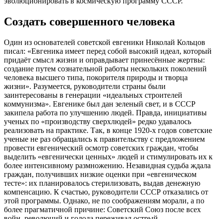
эволюционировать в космическую программу СССР.
Создать совершенного человека
Один из основателей советской евгеники Николай Кольцов
писал: «Евгеника имеет перед собой высокий идеал, который
придаёт смысл жизни и оправдывает принесённые жертвы:
создание путем сознательной работы нескольких поколений
человека высшего типа, покорителя природы и творца
жизни». Разумеется, руководители страны были
заинтересованы в генерации «идеальных строителей
коммунизма». Евгенике был дан зеленый свет, и в СССР
закипела работа по улучшению людей. Правда, инициативы
ученых по «производству сверхлюдей» редко удавалось
реализовать на практике. Так, в конце 1920-х годов советские
ученые не раз обращались к правительству с предложением
провести евгенический осмотр советских граждан, чтобы
выделить «евгенически ценных» людей и стимулировать их к
более интенсивному размножению. Незавидная судьба ждала
граждан, получивших низкие оценки при «евгеническом
тесте»: их планировалось стерилизовать, выдав денежную
компенсацию. К счастью, руководители СССР отказались от
этой программы. Однако, не по соображениям морали, а по
более прагматичной причине: Советский Союз после всех
войн, революций и голода переживал острый