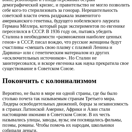
демографический кризис, и правительство не могло позволить
себе кого-то стерилизовать за гонорар. Нерешительность
советской власти очень раздражала знаменитого
американского генетика, будущего нобелевского лауреата
Германа Мёллера, который ради экспериментов по евгенике
переселился в СССР. В 1936 году он, пытаясь убедить
Сталина в необходимости «размножения наиболее ценных
генов» в СССР, писал вождю, что русские женщины будут
счастливы «смешать свою плазму с плазмой Ленина и
Дарвина» или с генетическим материалом из других
«исключительных источников». Но Сталин не
заинтересовался, и вскоре евгеника как наука прекратила свое
существование в Советском Союзе.
Покончить с колониализмом
Вероятно, не было в мире ни одной страны, где бы было
столько почета так называемым странам Третьего мира.
Лидеры освободительных движений, борцы за независимость
в странах Латинской Америке, Африки и Азии стали
настоящими иконами в Советском Союзе. В их честь
назывались улицы, заводы, вузы; им посвящались фильмы,
поэмы, романы. Чтобы помочь их народам, школьники
собирали деньги.