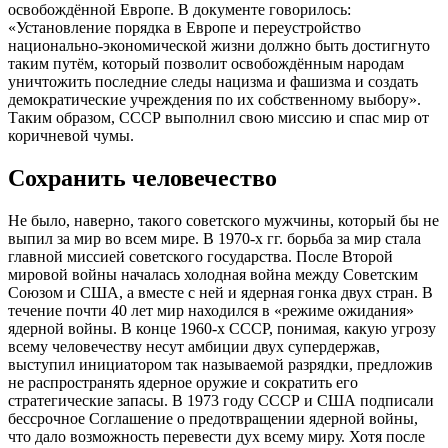
освобождённой Европе. В документе говорилось:
«Установление порядка в Европе и переустройство
национально-экономической жизни должно быть достигнуто
таким путём, который позволит освобождённым народам
уничтожить последние следы нацизма и фашизма и создать
демократические учреждения по их собственному выбору».
Таким образом, СССР выполнил свою миссию и спас мир от
коричневой чумы.
Сохранить человечество
Не было, наверно, такого советского мужчины, который бы не
выпил за мир во всем мире. В 1970-х гг. борьба за мир стала
главной миссией советского государства. После Второй
мировой войны началась холодная война между Советским
Союзом и США, а вместе с ней и ядерная гонка двух стран. В
течение почти 40 лет мир находился в «режиме ожидания»
ядерной войны. В конце 1960-х СССР, понимая, какую угрозу
всему человечеству несут амбиции двух супердержав,
выступил инициатором так называемой разрядки, предложив
не распространять ядерное оружие и сократить его
стратегические запасы. В 1973 году СССР и США подписали
бессрочное Соглашение о предотвращении ядерной войны,
что дало возможность перевести дух всему миру. Хотя после