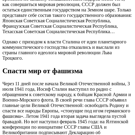
как совершиться мировая революция, СССР должен был
остаться единственным государством на Земном шаре. Только
представьте себе состав такого государственного образования:
Японская Советская Социалистическая Республика,
Французская Советская Социалистическая Республика,
Техасская Советская Социалистическая Республика…
Однако с приходом к власти Сталина от идеи планетарного
коммунистического господства отказались и выслали из
страны главного идеолога мировой революции Льва
Троцкого.
Спасти мир от фашизма
Через 11 дней после начала Великой Отечественной войны, 3
июля 1941 года, Иосиф Сталин выступил по радио с
обращением к советскому народу, к бойцам Красной Армии и
Военно-Морского флота. В своей речи глава СССР объявил
главные цели Великой Отечественной: освободить Родину и
спасти все народы Европы, «стонущие под игом германского
фашизма». Летом 1941 года вторая задача выглядела пустой
бравадой. Но вот наступил февраль 1945 года: на Ялтинской
конференции по инициативе СССР главы США и
Великобритании подписывают Декларацию об