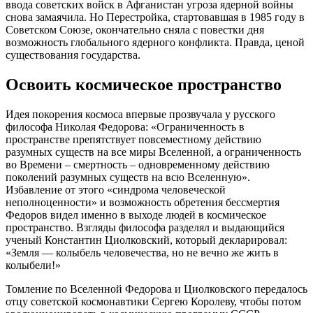
ввода советских войск в Афганистан угроза ядерной войны
снова замаячила. Но Перестройка, стартовавшая в 1985 году в
Советском Союзе, окончательно сняла с повестки дня
возможность глобального ядерного конфликта. Правда, ценой
существования государства.
Освоить космическое пространство
Идея покорения космоса впервые прозвучала у русского
философа Николая Федорова: «Ограниченность в
пространстве препятствует повсеместному действию
разумных существ на все миры Вселенной, а ограниченность
во Времени – смертность – одновременному действию
поколений разумных существ на всю Вселенную».
Избавление от этого «синдрома человеческой
неполноценности» и возможность обретения бессмертия
Федоров видел именно в выходе людей в космическое
пространство. Взгляды философа разделял и выдающийся
ученый Константин Циолковский, который декларировал:
«Земля — колыбель человечества, но не вечно же жить в
колыбели!»
Томление по Вселенной Федорова и Циолковского передалось
отцу советской космонавтики Сергею Королеву, чтобы потом