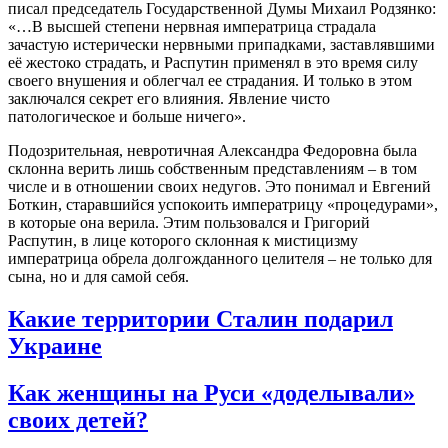
писал председатель Государственной Думы Михаил Родзянко:
«…В высшей степени нервная императрица страдала
зачастую истерически нервными припадками, заставлявшими
её жестоко страдать, и Распутин применял в это время силу
своего внушения и облегчал ее страдания. И только в этом
заключался секрет его влияния. Явление чисто
патологическое и больше ничего».
Подозрительная, невротичная Александра Федоровна была
склонна верить лишь собственным представлениям – в том
числе и в отношении своих недугов. Это понимал и Евгений
Боткин, старавшийся успокоить императрицу «процедурами»,
в которые она верила. Этим пользовался и Григорий
Распутин, в лице которого склонная к мистицизму
императрица обрела долгожданного целителя – не только для
сына, но и для самой себя.
Какие территории Сталин подарил
Украине
Как женщины на Руси «доделывали»
своих детей?