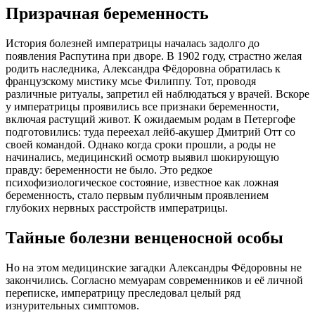
Призрачная беременность
История болезней императрицы началась задолго до
появления Распутина при дворе. В 1902 году, страстно желая
родить наследника, Александра Фёдоровна обратилась к
французскому мистику мсье Филиппу. Тот, проводя
различные ритуалы, запретил ей наблюдаться у врачей. Вскоре
у императрицы проявились все признаки беременности,
включая растущий живот. К ожидаемым родам в Петергофе
подготовились: туда переехал лейб-акушер Дмитрий Отт со
своей командой. Однако когда сроки прошли, а роды не
начинались, медицинский осмотр выявил шокирующую
правду: беременности не было. Это редкое
психофизиологическое состояние, известное как ложная
беременность, стало первым публичным проявлением
глубоких нервных расстройств императрицы.
Тайные болезни венценосной особы
Но на этом медицинские загадки Александры Фёдоровны не
закончились. Согласно мемуарам современников и её личной
переписке, императрицу преследовал целый ряд
изнурительных симптомов.