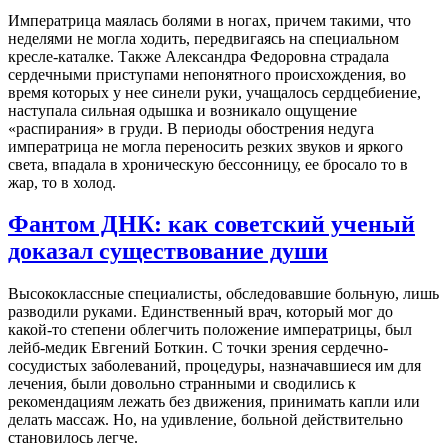
Императрица маялась болями в ногах, причем такими, что
неделями не могла ходить, передвигаясь на специальном
кресле-каталке. Также Александра Федоровна страдала
сердечными приступами непонятного происхождения, во
время которых у нее синели руки, учащалось сердцебиение,
наступала сильная одышка и возникало ощущение
«распирания» в груди. В периоды обострения недуга
императрица не могла переносить резких звуков и яркого
света, впадала в хроническую бессонницу, ее бросало то в
жар, то в холод.
Фантом ДНК: как советский ученый
доказал существование души
Высококлассные специалисты, обследовавшие больную, лишь
разводили руками. Единственный врач, который мог до
какой-то степени облегчить положение императрицы, был
лейб-медик Евгений Боткин. С точки зрения сердечно-
сосудистых заболеваний, процедуры, назначавшиеся им для
лечения, были довольно странными и сводились к
рекомендациям лежать без движения, принимать капли или
делать массаж. Но, на удивление, больной действительно
становилось легче.