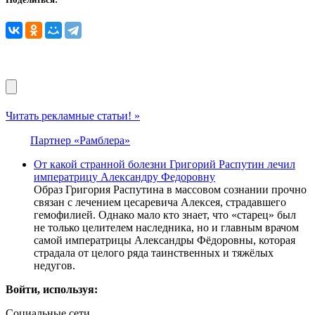
Читать рекламные статьи! »
Партнер «Рамблера»
От какой странной болезни Григорий Распутин лечил
императрицу Александру Федоровну
Образ Григория Распутина в массовом сознании прочно
связан с лечением цесаревича Алексея, страдавшего
гемофилией. Однако мало кто знает, что «старец» был
не только целителем наследника, но и главным врачом
самой императрицы Александры Фёдоровны, которая
страдала от целого ряда таинственных и тяжёлых
недугов.
Войти, используя:
Социальные сети