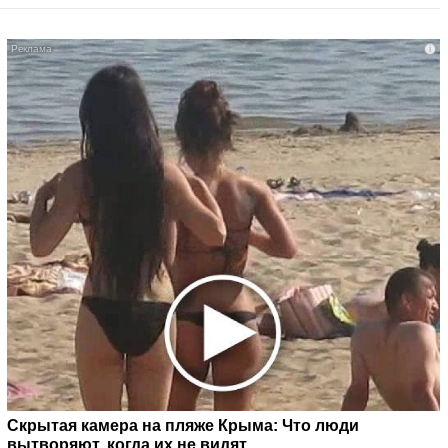
i
Скрытая камера на пляже Крыма: Что люди
вытворяют, когда их не видят...