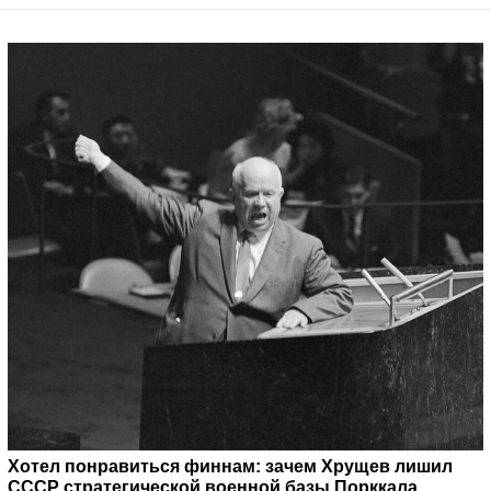
Хотел понравиться финнам: зачем Хрущев лишил
СССР стратегической военной базы Порккала