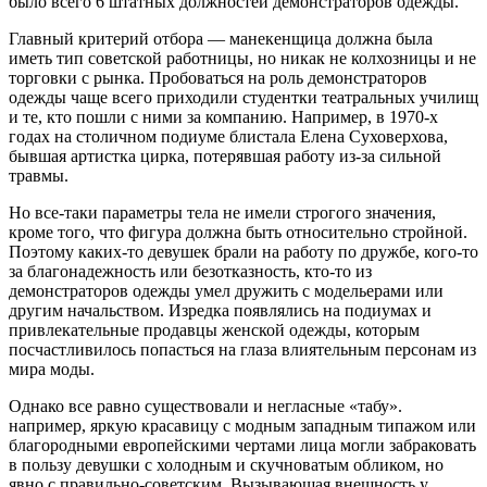
было всего 6 штатных должностей демонстраторов одежды.
Главный критерий отбора — манекенщица должна была
иметь тип советской работницы, но никак не колхозницы и не
торговки с рынка. Пробоваться на роль демонстраторов
одежды чаще всего приходили студентки театральных училищ
и те, кто пошли с ними за компанию. Например, в 1970-х
годах на столичном подиуме блистала Елена Суховерхова,
бывшая артистка цирка, потерявшая работу из-за сильной
травмы.
Но все-таки параметры тела не имели строгого значения,
кроме того, что фигура должна быть относительно стройной.
Поэтому каких-то девушек брали на работу по дружбе, кого-то
за благонадежность или безотказность, кто-то из
демонстраторов одежды умел дружить с модельерами или
другим начальством. Изредка появлялись на подиумах и
привлекательные продавцы женской одежды, которым
посчастливилось попасться на глаза влиятельным персонам из
мира моды.
Однако все равно существовали и негласные «табу».
например, яркую красавицу с модным западным типажом или
благородными европейскими чертами лица могли забраковать
в пользу девушки с холодным и скучноватым обликом, но
явно с правильно-советским. Вызывающая внешность у