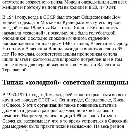
отсутствие возрастного ценза. Модели одежды шили для всех
женщин и поэтому на подиум выходили и в 20, и 40 лет.
В 1944 году, когда в СССР был открыт Общесоюзный Дом
моделей одежды в Москве на Кузнецком мосту, его первой
звездой стала 18-летняя Валентина Яшина. Ее внешность
называли «северной», поскольку она была голубоглазой
блондинкой с холодно-спокойным лицом, отдаленно
напоминающем киноактрису 1940-х годов, Валентину Серову.
На подиум Валентина Яшина выходила вплоть до своих 65
лет. По лекалам, соответствовавшим пропорциям ее тела
шили платья и костюмы для широкого потребления и в том
числе лично для первой женщины-космонавта Валентины
Терешковой.
Типаж «холодной» советской женщины
В 1960-1970-х годах Дома моделей стали открываться во всех
крупных городах СССР – в Ленинграде, Свердловске, Киеве
и Одессе. У этих организаций также появились штатные
должности демонстраторов одежды, но их всегда было
немного. Например, манекенщица 1980-х годов Татьяна
Савченко, рассказывает, что в то время устроиться в Одесский
дом моделей было практически невозможно. На весь регион