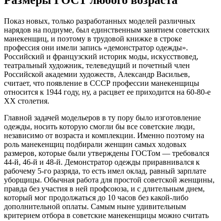
Размеры ГОСТ любого возраста
Показ новых, только разработанных моделей различных
нарядов на подиуме, был единственным занятием советских
манекенщиц, и поэтому в трудовой книжке в строке
профессия они имели запись «демонстратор одежды».
Российский и французский историк моды, искусствовед,
театральный художник, телеведущий и почетный член
Российской академии художеств, Александр Васильев,
считает, что появление в СССР профессии манекенщицы
относится к 1944 году, ну, а расцвет ее приходится на 60-80-е
XX столетия.
Главной задачей модельеров в ту пору было изготовление
одежды, носить которую смогли бы все советские люди,
независимо от возраста и комплекции. Именно поэтому на
роль манекенщиц подбирали женщин самых ходовых
размеров, которые были утверждены ГОСТом — требовался
44-й, 46-й и 48-й. Демонстратор одежды приравнивался к
рабочему 5-го разряда, то есть имел оклад, равный зарплате
уборщицы. Обычная работа для простой советской женщины,
правда без участия в ней профсоюза, и с длительным днем,
который мог продолжаться до 10 часов без какой-либо
дополнительной оплаты. Самым ныне удивительным
критерием отбора в советские манекенщицы можно считать