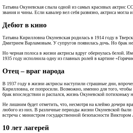
Татьяна Окуневская слыла одной из самых красивых актрис СС
звания и чины. Если кавалер вел себя развязно, актриса могла
Дебют в кино
Татьяна Кирилловна Окуневская родилась в 1914 году в Тверс
Дмитрием Варламовым. У супругов появилась дочь. Но брак не 
Но черная полоса в жизни актрисы вдруг обернулась белой. И
1935 году исполнила одну из главных ролей в картине «Горячи
Отец – враг народа
В 1937 году в жизни актрисы наступили страшные дни, впрочем,
Кирилловна, ее попросили. Возможно, именно для того, чтобы 
брак впоследствии и распался, жизнь Окуневской потихоньку н
Не лишним будет отметить, что, несмотря на клеймо дочери в
любого из них. В различные периоды жизни Окуневской были 
встреча с министром государственной безопасности Виктором
10 лет лагерей