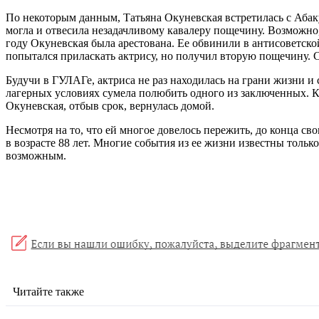
По некоторым данным, Татьяна Окуневская встретилась с Абак
могла и отвесила незадачливому кавалеру пощечину. Возможно, о
году Окуневская была арестована. Ее обвинили в антисоветско
попытался приласкать актрису, но получил вторую пощечину. С
Будучи в ГУЛАГе, актриса не раз находилась на грани жизни и 
лагерных условиях сумела полюбить одного из заключенных. К
Окуневская, отбыв срок, вернулась домой.
Несмотря на то, что ей многое довелось пережить, до конца св
в возрасте 88 лет. Многие события из ее жизни известны тольк
возможным.
Читайте также