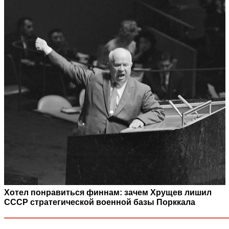
Хотел понравиться финнам: зачем Хрущев лишил
СССР стратегической военной базы Порккала