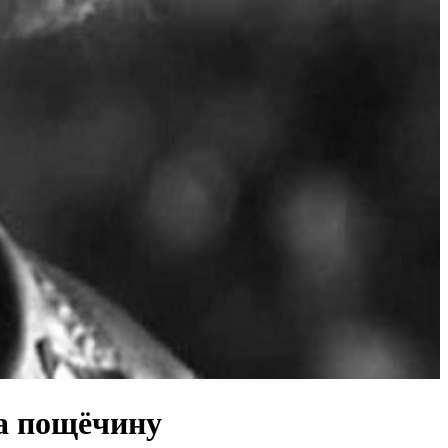
а пощёчину