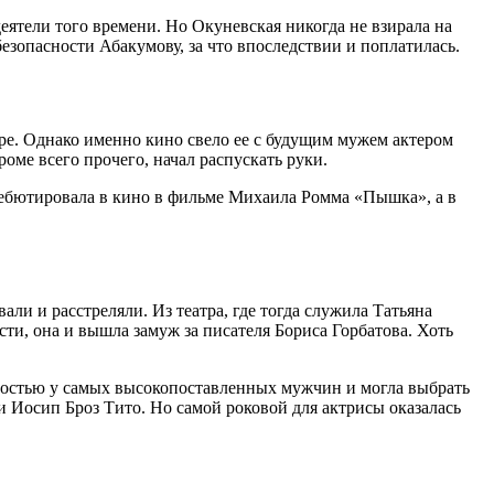
ятели того времени. Но Окуневская никогда не взирала на
езопасности Абакумову, за что впоследствии и поплатилась.
ере. Однако именно кино свело ее с будущим мужем актером
оме всего прочего, начал распускать руки.
 дебютировала в кино в фильме Михаила Ромма «Пышка», а в
ли и расстреляли. Из театра, где тогда служила Татьяна
ти, она и вышла замуж за писателя Бориса Горбатова. Хоть
рностью у самых высокопоставленных мужчин и могла выбрать
Иосип Броз Тито. Но самой роковой для актрисы оказалась