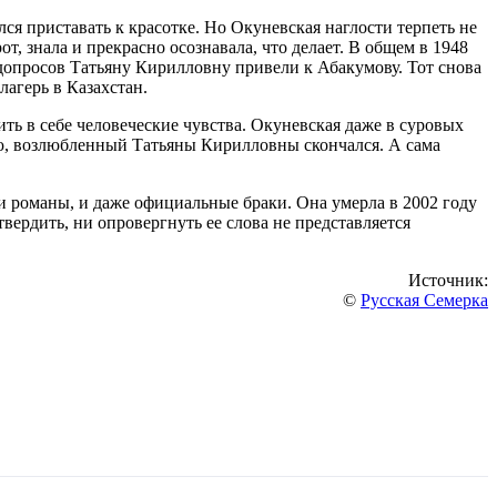
я приставать к красотке. Но Окуневская наглости терпеть не
т, знала и прекрасно осознавала, что делает. В общем в 1948
 допросов Татьяну Кирилловну привели к Абакумову. Тот снова
лагерь в Казахстан.
ить в себе человеческие чувства. Окуневская даже в суровых
ию, возлюбленный Татьяны Кирилловны скончался. А сама
 и романы, и даже официальные браки. Она умерла в 2002 году
вердить, ни опровергнуть ее слова не представляется
Источник:
©
Русская Семерка