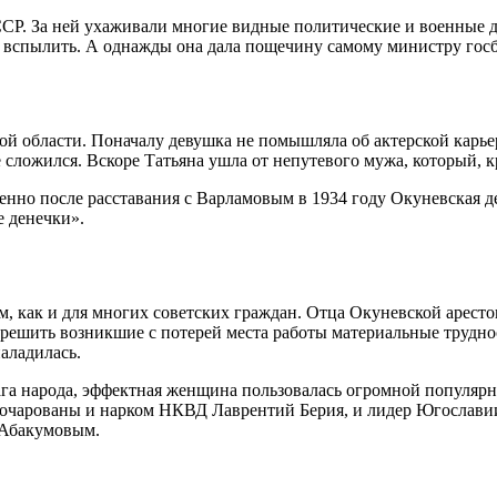
СР. За ней ухаживали многие видные политические и военные де
 и вспылить. А однажды она дала пощечину самому министру госб
кой области. Поначалу девушка не помышляла об актерской карь
сложился. Вскоре Татьяна ушла от непутевого мужа, который, кр
менно после расставания с Варламовым в 1934 году Окуневская
е денечки».
 как и для многих советских граждан. Отца Окуневской арестова
решить возникшие с потерей места работы материальные труднос
аладилась.
рага народа, эффектная женщина пользовалась огромной популя
очарованы и нарком НКВД Лаврентий Берия, и лидер Югославии 
 Абакумовым.