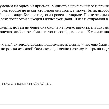
умовым на одном из приемов. Министр выпил лишнего и принялс
на вообще не знала, кто перед ней стоит, а, может быть, наоборо
й пропаганде. Больше года она провела в тюрьме. После череды
разу после этой выходки Окуневской дали 10 лет и отправили в 
смерти, но тем не менее она смогла не только выжить, а и сохран
онечно, любовь эта была платонической, но все же. К сожален
оих дней актриса старалась поддерживать форму. У нее еще были
о по рассказам самой Окуневской, именно поэтому теперь ни подт