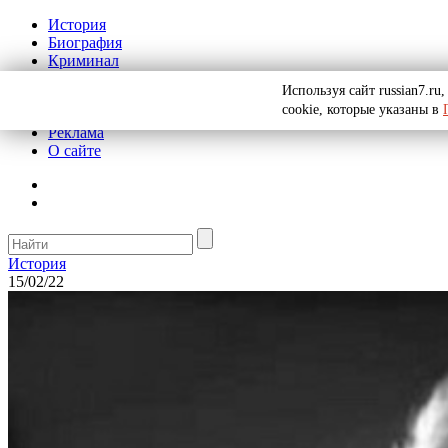
История
Биография
Криминал
СССР
Используя сайт russian7.r
Тайны
cookie, которые указаны в
Рекомендации
Реклама
О сайте
История
15/02/22