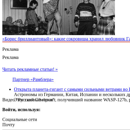
«Борис бриллиантовый»: какие сокровища хранил любовник Г
Реклама
Реклама
Читать рекламные статьи! »
Партнер «Рамблера»
Открыта планета-гигант с самыми сильными ветрами во
Астрономы из Германии, Китая, Испании и нескольких д
Видео "Русской Семёрки"
Этот газовый гигант, получивший название WASP-127b, р
Войти, используя:
Социальные сети
Почту