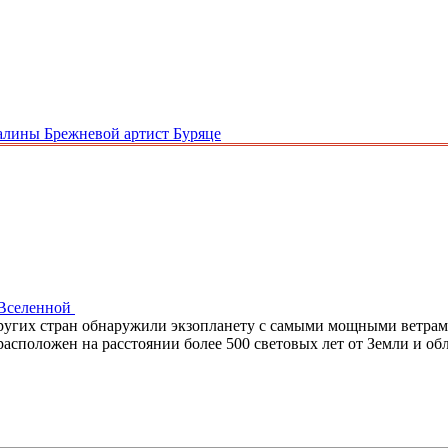
алины Брежневой артист Буряце
 Вселенной
ругих стран обнаружили экзопланету с самыми мощными ветрами 
асположен на расстоянии более 500 световых лет от Земли и о