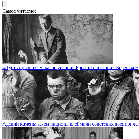
Самое читаемое
«Пусть признает!»: какое условие Брежнев поставил Керенско
Адский камень: зачем нацисты клеймили советских военнопл