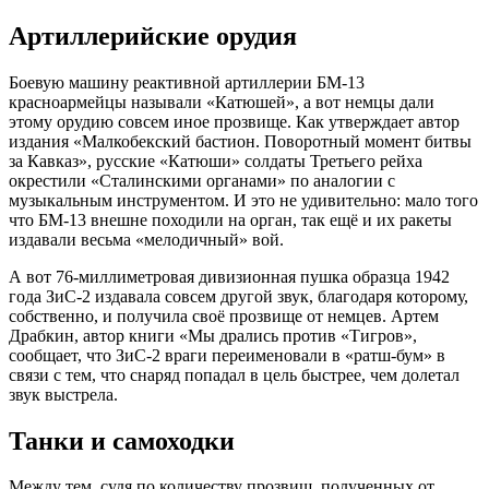
Артиллерийские орудия
Боевую машину реактивной артиллерии БМ-13
красноармейцы называли «Катюшей», а вот немцы дали
этому орудию совсем иное прозвище. Как утверждает автор
издания «Малкобекский бастион. Поворотный момент битвы
за Кавказ», русские «Катюши» солдаты Третьего рейха
окрестили «Сталинскими органами» по аналогии с
музыкальным инструментом. И это не удивительно: мало того
что БМ-13 внешне походили на орган, так ещё и их ракеты
издавали весьма «мелодичный» вой.
А вот 76-миллиметровая дивизионная пушка образца 1942
года ЗиС-2 издавала совсем другой звук, благодаря которому,
собственно, и получила своё прозвище от немцев. Артем
Драбкин, автор книги «Мы дрались против «Тигров»,
сообщает, что ЗиС-2 враги переименовали в «ратш-бум» в
связи с тем, что снаряд попадал в цель быстрее, чем долетал
звук выстрела.
Танки и самоходки
Между тем, судя по количеству прозвищ, полученных от