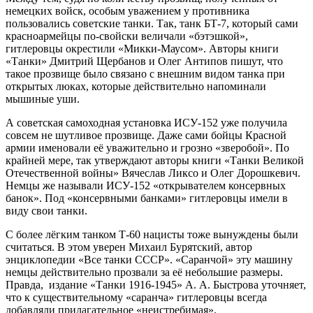
немецких войск, особым уважением у противника
пользовались советские танки. Так, танк БТ-7, который сами
красноармейцы по-свойски величали «бэтэшкой»,
гитлеровцы окрестили «Микки-Маусом». Авторы книги
«Танки» Дмитрий Щербанов и Олег Антипов пишут, что
такое прозвище было связано с внешним видом танка при
открытых люках, которые действительно напоминали
мышиные уши.
А советская самоходная установка ИСУ-152 уже получила
совсем не шутливое прозвище. Даже сами бойцы Красной
армии именовали её уважительно и грозно «зверобой». По
крайней мере, так утверждают авторы книги «Танки Великой
Отечественной войны» Вячеслав Ликсо и Олег Дорошкевич.
Немцы же называли ИСУ-152 «открывателем консервных
банок». Под «консервными банками» гитлеровцы имели в
виду свои танки.
С более лёгким танком Т-60 нацисты тоже вынуждены были
считаться. В этом уверен Михаил Бурятский, автор
энциклопедии «Все танки СССР». «Саранчой» эту машину
немцы действительно прозвали за её небольшие размеры.
Правда, издание «Танки 1916-1945» А. А. Быстрова уточняет,
что к существительному «саранча» гитлеровцы всегда
добавляли прилагательное «неистребимая».