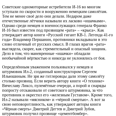
Советские одномоторные истребители И-16 во многом
уступали по скорости и вооружению немецким самолётам.
Тем не менее своё дело они делали. Недаром даже
отечественные лётчики называли их ласково «ишачками».
Однако среди немцев и военнослужащих генерала Франко
И-16 был известен под прозвищем «рата» – «крыса». Как
утверждает автор книги «Русский гигант КВ-1. Легенда 41-го
года» Владимир Першанин, противники вкладывали в это
слово отличный от русских смысл. В глазах врагов «рата»
выглядела, скорее, как стремительный и опасный хищник.
Дело в том, что маневренные «ишачки» обладали
необычайной вёрткостью и никогда не уклонялись от боя.
Определённым уважением пользовался у немцев и
штурмовик Ил-2, созданный конструктором Сергеем
Ильюшиным. Не зря же гитлеровцы дали этому самолёту
столько прозвищ. Если верить автору книги «О технике»
Вячеславу Ликсо, пулемётные очереди, а порой и снаряды
попросту отскакивали от советского штурмовика, за что
противник и окрестил его «железным Густавом». Кроме того,
Ил-2 называли «мясником» и «чёрной смертью». А вот за
свою неповоротливость, как утверждают авторы книги
«Чёрная смерть» Дмитрий Дегтев и Дмитрий Зубов,
штурмовик получил прозвище «цементбомбер».