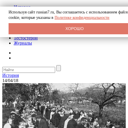
История
Биография
Используя сайт russian7.ru, Вы соглашаетесь с использованием файл
Криминал
cookie, которые указаны в
Политике конфиденциальности
Реклама на сайте
О сайте
ХОРОШО
Рекомендательные статьи
Тестостерон
Журналы
История
14/04/18