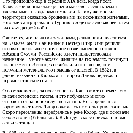
Это произошло еще в середине XIX века, когда после
Кавказской войны было решено массово заселить земли
«лояльными» гражданами империи. К тому же многие
территории оказались брошенными их исконными жителями,
которые эмигрировали в Турцию в ходе последовавшей затем
русско-турецкой войны.
Считается, что первыми эстонцами, решившими поселиться
на Кавказе, были Яан Кильк и Пеэтер Пийр. Они решили
основать небольшое поселение возле нынешней столицы
Абхазии Сухуми. Российские власти приветствовали
начинание – многие абхазы, жившие на тех землях, покинули
родные места. Эстонцев освободили от налогов, они
получили материальную помощь от властей. В 1882 г. в
район, названный Кильком и Пийром Линда, переехали
первые эстонские семьи.
О возможностях для поселенцев на Кавказе в то время часто
писали эстонские газеты, и это побуждало многих
отправиться на поиски лучшей жизни. Но заброшенная
гористая местность Линды оказалась не столь привлекательна.
Скоро переселенцы перебрались к реке Кодор, где и основали
село Эстония (Estonia küla). В Линду вскоре приехали новые
семьи эстонцев.
В 1885 году было основано село Сальме (Salme). Участок для