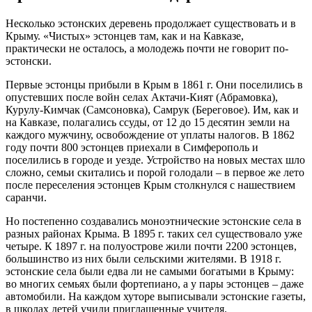
Несколько эстонских деревень продолжает существовать и в
Крыму. «Чистых» эстонцев там, как и на Кавказе,
практически не осталось, а молодежь почти не говорит по-
эстонски.
Первые эстонцы прибыли в Крым в 1861 г. Они поселились в
опустевших после войн селах Актачи-Кият (Абрамовка),
Курулу-Кимчак (Самсоновка), Самрук (Береговое). Им, как и
на Кавказе, полагались ссуды, от 12 до 15 десятин земли на
каждого мужчину, освобождение от уплаты налогов. В 1862
году почти 800 эстонцев приехали в Симферополь и
поселились в городе и уезде. Устройство на новых местах шло
сложно, семьи скитались и порой голодали – в первое же лето
после переселения эстонцев Крым столкнулся с нашествием
саранчи.
Но постепенно создавались моноэтнические эстонские села в
разных районах Крыма. В 1895 г. таких сел существовало уже
четыре. К 1897 г. на полуострове жили почти 2200 эстонцев,
большинство из них были сельскими жителями. В 1918 г.
эстонские села были едва ли не самыми богатыми в Крыму:
во многих семьях были фортепиано, а у пары эстонцев – даже
автомобили. На каждом хуторе выписывали эстонские газеты,
в школах детей учили приглашенные учителя.