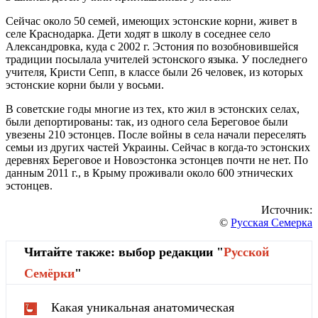
Сейчас около 50 семей, имеющих эстонские корни, живет в
селе Краснодарка. Дети ходят в школу в соседнее село
Александровка, куда с 2002 г. Эстония по возобновившейся
традиции посылала учителей эстонского языка. У последнего
учителя, Кристи Сепп, в классе были 26 человек, из которых
эстонские корни были у восьми.
В советские годы многие из тех, кто жил в эстонских селах,
были депортированы: так, из одного села Береговое были
увезены 210 эстонцев. После войны в села начали переселять
семьи из других частей Украины. Сейчас в когда-то эстонских
деревнях Береговое и Новоэстонка эстонцев почти не нет. По
данным 2011 г., в Крыму проживали около 600 этнических
эстонцев.
Источник:
©
Русская Семерка
Читайте также: выбор редакции "
Русской
Cемёрки
"
Какая уникальная анатомическая