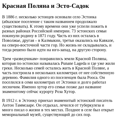
Красная Поляна и Эсто-Садок
В 1886 г. несколько эстонцев основали село Эстонка
(абхазское поселение с таким названием продолжало
существовать). К этому времени они уже успели пожить в
разных районах Российской империи. 73 эстонских семьи
покинули родину в 1871 году. Часть из них осталась в
Поволжье, другая – в Калмыкии, третьи оказались на Кавказе,
на северо-восточной части гор. Но жизнь не складывалась, и
тогда решено было идти на юго-запад, на другую сторону.
Трем «разведчикам» понравились земли Красной Поляны,
которая по-эстонски называлась Punane Lageda и где уже жили
греки. Несколько семей остались жить в Красной Поляне, а
часть построила в нескольких километрах от нее собственную
деревню. Фамилия одного из поселенцев была Рооса. Он
поселился в семи километрах от Эстонки и долго работал
лесничим. Именно хутор его семьи позже дал название
знаменитому сейчас курорту Роза Хутор.
В 1912 г. в Эстонку приехал знаменитый эстонский писатель
Антон Таммсааре. Он отдыхал, лечился от туберкулеза и
много писал о жизни в тех местах. Позднее в селе был открыт
мемориальный музей, существующий до сих пор.