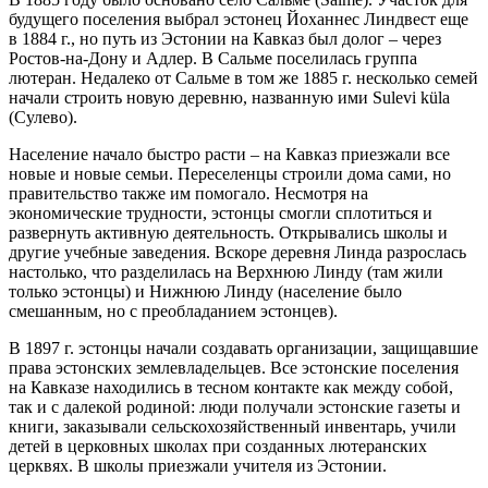
будущего поселения выбрал эстонец Йоханнес Линдвест еще
в 1884 г., но путь из Эстонии на Кавказ был долог – через
Ростов-на-Дону и Адлер. В Сальме поселилась группа
лютеран. Недалеко от Сальме в том же 1885 г. несколько семей
начали строить новую деревню, названную ими Sulevi küla
(Сулево).
Население начало быстро расти – на Кавказ приезжали все
новые и новые семьи. Переселенцы строили дома сами, но
правительство также им помогало. Несмотря на
экономические трудности, эстонцы смогли сплотиться и
развернуть активную деятельность. Открывались школы и
другие учебные заведения. Вскоре деревня Линда разрослась
настолько, что разделилась на Верхнюю Линду (там жили
только эстонцы) и Нижнюю Линду (население было
смешанным, но с преобладанием эстонцев).
В 1897 г. эстонцы начали создавать организации, защищавшие
права эстонских землевладельцев. Все эстонские поселения
на Кавказе находились в тесном контакте как между собой,
так и с далекой родиной: люди получали эстонские газеты и
книги, заказывали сельскохозяйственный инвентарь, учили
детей в церковных школах при созданных лютеранских
церквях. В школы приезжали учителя из Эстонии.