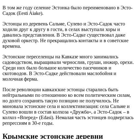
В том же году селение Эстонка было переименовано в Эсто-
Садок (Eesti Aiake).
Эстонцы из деревень Сальме, Сулево и Эсто-Садок часто
ходили друг к другу в гости, в селах выступали хоры и
давались представления. В Эсто-Садке существовал даже
духовой оркестр. Не прекращались контакты и в советские
времена.
Эстонские переселенцы на Кавказе много занимались
садоводством, выращивали чернослив, груши, инжир, орехи.
Среди них было большое количество пасечников и
скотоводов. В Эсто-Садке действовали маслобойня и
молочная ферма.
После революции кавказские эстонцы старались быть
нейтральными по отношению ко всем политическим силам,
но долго сохранять такую позицию не получилось. Не
миновала эстонские села и коллективизация: села Сальме и
Сулево вошли в состав колхоза «Дружба», а Эсто-Садок – в
колхоз «Вперед» (Edasi). Немалая часть эстонцев подверглась
репрессиям в 30-е годы.
Крымские эстонские деревни