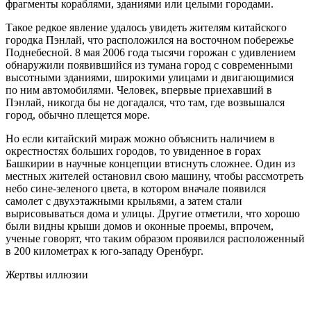
фрагменты кораблями, зданиями или целыми городами.
Такое редкое явление удалось увидеть жителям китайского
городка Пэнлай, что расположился на восточном побережье
Поднебесной. 8 мая 2006 года тысячи горожан с удивлением
обнаружили появившийся из тумана город с современными
высотными зданиями, широкими улицами и двигающимися
по ним автомобилями. Человек, впервые приехавший в
Пэнлай, никогда бы не догадался, что там, где возвышался
город, обычно плещется море.
Но если китайский мираж можно объяснить наличием в
окрестностях больших городов, то увиденное в горах
Башкирии в научные концепции втиснуть сложнее. Один из
местных жителей остановил свою машину, чтобы рассмотреть
небо сине-зеленого цвета, в котором вначале появился
самолет с двухэтажными крыльями, а затем стали
вырисовываться дома и улицы. Другие отметили, что хорошо
были видны крыши домов и оконные проемы, впрочем,
ученые говорят, что таким образом проявился расположенный
в 200 километрах к юго-западу Оренбург.
Жертвы иллюзии