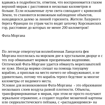
вдаваясь в подробности, отметим, что воспринимается глазом
верхний мираж с расстояния в несколько километров и
больше. Если искаженные лучи света совпадают с кривизной
Земли, то становится возможным наблюдение объектов,
находящихся далеко за линией горизонта. Жители Лазурного
берега Франции по утрам часто видят цепочку Корсиканских
гор, расстояние до которых не менее 200 километров!
Фата-Моргана
По легенде отвергнутая возлюбленная Ланцелота фея
Моргана поселилась на морском дне в хрустальном дворце и с
тех пор обманывает моряков призрачными видениями.
Оптической Фата-Моргане удается обмануть мореплавателей
не хуже. Иногда моряки спешат на помощь тонущему
кораблю, а приплыв на место ничего не обнаруживают, и не
удивительно, потому что корабль терпел бедствие за многие
километры от видимого места.
Условие для возникновения Фата-Морганы - это образование
нескольких слоев воздуха разной плотности. Объекты,
трансформированные в мираж, при этом не просто получают
зеркальное отражение, а создают подобие мозаичной картины
или сюрреалистического пейзажа, с «распадающимися» на