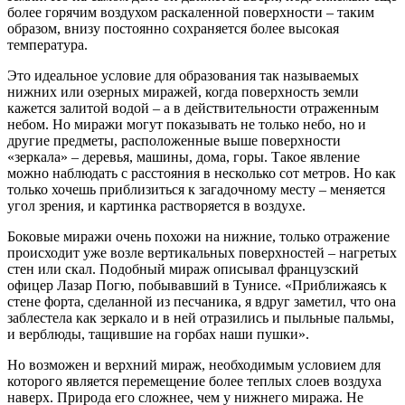
более горячим воздухом раскаленной поверхности – таким
образом, внизу постоянно сохраняется более высокая
температура.
Это идеальное условие для образования так называемых
нижних или озерных миражей, когда поверхность земли
кажется залитой водой – а в действительности отраженным
небом. Но миражи могут показывать не только небо, но и
другие предметы, расположенные выше поверхности
«зеркала» – деревья, машины, дома, горы. Такое явление
можно наблюдать с расстояния в несколько сот метров. Но как
только хочешь приблизиться к загадочному месту – меняется
угол зрения, и картинка растворяется в воздухе.
Боковые миражи очень похожи на нижние, только отражение
происходит уже возле вертикальных поверхностей – нагретых
стен или скал. Подобный мираж описывал французский
офицер Лазар Погю, побывавший в Тунисе. «Приближаясь к
стене форта, сделанной из песчаника, я вдруг заметил, что она
заблестела как зеркало и в ней отразились и пыльные пальмы,
и верблюды, тащившие на горбах наши пушки».
Но возможен и верхний мираж, необходимым условием для
которого является перемещение более теплых слоев воздуха
наверх. Природа его сложнее, чем у нижнего миража. Не