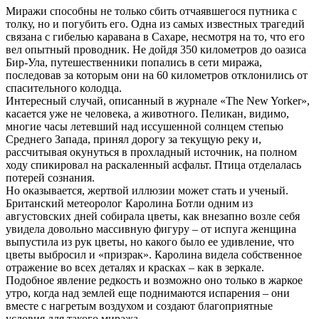
Миражи способны не только сбить отчаявшегося путника с
толку, но и погубить его. Одна из самых известных трагедий
связана с гибелью каравана в Сахаре, несмотря на то, что его
вел опытный проводник. Не дойдя 350 километров до оазиса
Бир-Ула, путешественники попались в сети миража,
последовав за которым они на 60 километров отклонились от
спасительного колодца.
Интересный случай, описанный в журнале «The New Yorker»,
касается уже не человека, а животного. Пеликан, видимо,
многие часы летевший над иссушенной солнцем степью
Среднего Запада, принял дорогу за текущую реку и,
рассчитывая окунуться в прохладный источник, на полном
ходу спикировал на раскаленный асфальт. Птица отделалась
потерей сознания.
Но оказывается, жертвой иллюзии может стать и ученый.
Британский метеоролог Каролина Ботли одним из
августовских дней собирала цветы, как внезапно возле себя
увидела довольно массивную фигуру – от испуга женщина
выпустила из рук цветы, но какого было ее удивление, что
цветы выбросил и «призрак». Каролина видела собственное
отражение во всех деталях и красках – как в зеркале.
Подобное явление редкость и возможно оно только в жаркое
утро, когда над землей еще поднимаются испарения – они
вместе с нагретым воздухом и создают благоприятные
условия для такого миража.