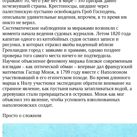
отражают то, чего уже нет в мире – это призрак давно
исчезнувшей страны. Крестоносцы, шедшие через
палестинскую пустыню освобождать Гроб Господень,
описывали удивительные видения, впрочем, в то время им
никто не верил.
Систематические наблюдения за миражами возникли с
момента начала ведения судовых журналов. Летом 1820 года
капитан одного из китобойных судов оставил записи и
рисунки, в которых отразил якобы виденный вблизи
Гренландии город с замками и храмами, однако позднее
проверка того самого места ничего не подтвердила.
Научное объяснение феномену миража близкое современным
взглядам – как оптический обман – впервые дал французский
математик Гаспар Монж, в 1799 году вместе с Наполеоном
участвовавший в его египетском походе. Во время длинного
марша к Нилу участники экспедиции обратили внимание на
странное явление, как пустыня начала затапливаться водой, а
деревушки стали превращаться в островки. Монж как мог
объяснил это явление, чтобы успокоить взволнованных
наполеоновских солдат.
Просто о сложном