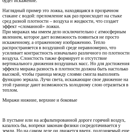
будет искажение.
Наглядный пример это ложка, находящаяся в прозрачном
стакане с водой: преломление как раз происходит на стыке
сред разной плотности – воздуха и жидкости, что создает
эффект «сломанной» ложки.
При миражах мы имеем дело исключительно с атмосферным
явлением, которое дает возможность появиться не просто
искаженному, а отраженному изображению. Тепло
распространяется в воздушной среде неравномерно, что
усиливает контрастность изначально различного по плотности
воздуха. Слоистость также формирует и отсутствие
вертикального движения воздушных масс. Но для достижения
эффекта миража разность в плотности должна быть настолько
высокой, чтобы граница между слоями смогла выполнять
функцию зеркала. Лучи света, искажающие свое движение на
этой границе дают возможность холодному слою отразиться в
теплом.
Миражи нижние, верхние и боковые
В пустыне или на асфальтированной дороге горячий воздух,
казалось бы, вопреки законам физики сосредотачивается у
земли. Но на самом деле он движется вверх, подгоняемый еще