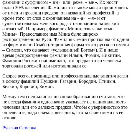
фамилии с суффиксом «-ин», или, реже, «-ын». Их носят
около 30% населения. Фамилии эти также могли происходить
от имен и прозвищ предков, от названий их профессий, а
кроме того, от слов с окончанием на «-а», «-я» и от
существительных женского рода с окончанием на мягкий
согласный. Например, фамилия Минин означала: «сын
Мины». Православное имя Мина было широко
распространено на Руси. Фамилия Сёмин произошла от одной
из форм имени Семён (старинная форма этого русского имени
– Симеон, что означает «услышанный Богом»). И в наше
время распространены фамилии Ильин, Фомин, Никитин.
Фамилия Рогожин напоминает, что предки этого человека
торговали рогожей или изготавливали ее.
Скорее всего, прозвища или профессиональные занятия легли
в основу фамилий Пушкин, Гагарин, Бородин, Птицын,
Белкин, Коровин, Зимин.
Между тем специалисты по словообразованию считают, что
не всегда фамилия однозначно указывает на национальность
человека или его далеких предков. Чтобы с уверенностью это
определить, надо сначала выяснить, что за слово лежит в ее
основе.
Русская Семерка