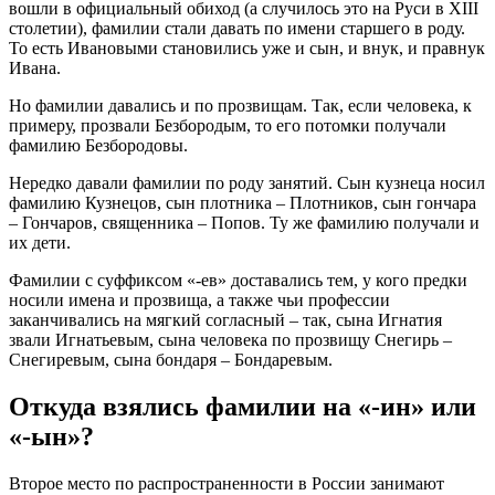
вошли в официальный обиход (а случилось это на Руси в XIII
столетии), фамилии стали давать по имени старшего в роду.
То есть Ивановыми становились уже и сын, и внук, и правнук
Ивана.
Но фамилии давались и по прозвищам. Так, если человека, к
примеру, прозвали Безбородым, то его потомки получали
фамилию Безбородовы.
Нередко давали фамилии по роду занятий. Сын кузнеца носил
фамилию Кузнецов, сын плотника – Плотников, сын гончара
– Гончаров, священника – Попов. Ту же фамилию получали и
их дети.
Фамилии с суффиксом «-ев» доставались тем, у кого предки
носили имена и прозвища, а также чьи профессии
заканчивались на мягкий согласный – так, сына Игнатия
звали Игнатьевым, сына человека по прозвищу Снегирь –
Снегиревым, сына бондаря – Бондаревым.
Откуда взялись фамилии на «-ин» или
«-ын»?
Второе место по распространенности в России занимают