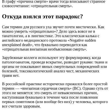
В графу «причина смерти» врачи тогда вписывают странное
словосочетание: «отрицательная смерть».
Откуда взялся этот парадокс?
Сам термин для русского уха звучит почти мистически. Как
можно умереть «отрицательно»? Дело здесь вовсе не в
танатологии, а в лингвистике. Это классическая калька с
английского медицинского протокола «Negative sudden
unexplained death», что буквально переводится как
«отрицательная внезапная необъяснимая смерть».
Зарубежные коллеги используют эту формулировку, когда
патологоанатом, проведя вскрытие, разводит руками: ткани и
органы не показывают явных смертельных повреждений или
болезней, токсикологический анализ чист, механических
травм нет.
В российской практике исторически прижился более простой
термин — «внезапная сердечная смерть» (ВС). Однако суть от
этого не меняется: это смерть от невыясненных причин,
наступившая буквально в течение часа после появления
первых симптомов (или вообще без них) у человека, которого
все считали здоровым.