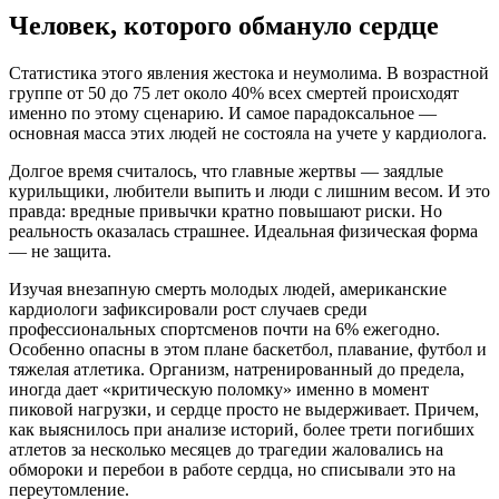
Человек, которого обмануло сердце
Статистика этого явления жестока и неумолима. В возрастной
группе от 50 до 75 лет около 40% всех смертей происходят
именно по этому сценарию. И самое парадоксальное —
основная масса этих людей не состояла на учете у кардиолога.
Долгое время считалось, что главные жертвы — заядлые
курильщики, любители выпить и люди с лишним весом. И это
правда: вредные привычки кратно повышают риски. Но
реальность оказалась страшнее. Идеальная физическая форма
— не защита.
Изучая внезапную смерть молодых людей, американские
кардиологи зафиксировали рост случаев среди
профессиональных спортсменов почти на 6% ежегодно.
Особенно опасны в этом плане баскетбол, плавание, футбол и
тяжелая атлетика. Организм, натренированный до предела,
иногда дает «критическую поломку» именно в момент
пиковой нагрузки, и сердце просто не выдерживает. Причем,
как выяснилось при анализе историй, более трети погибших
атлетов за несколько месяцев до трагедии жаловались на
обмороки и перебои в работе сердца, но списывали это на
переутомление.