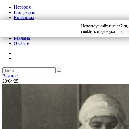
История
Биография
Криминал
СССР
Используя сайт russian7.r
Тайны
cookie, которые указаны в
Рекомендации
Реклама
О сайте
Важное
23/04/25