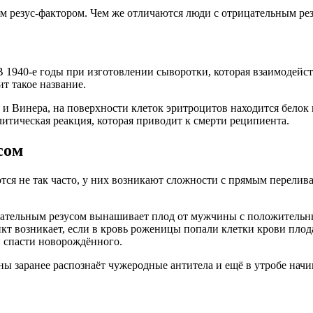
м резус-фактором. Чем же отличаются люди с отрицательным ре
1940-е годы при изготовлении сыворотки, которая взаимодейст
т такое название.
Винера, на поверхности клеток эритроцитов находится белок ил
итическая реакция, которая приводит к смерти реципиента.
сом
ются не так часто, у них возникают сложности с прямым перелив
цательным резусом вынашивает плод от мужчины с положительны
т возникает, если в кровь роженицы попали клетки крови плода
ы спасти новорождённого.
ы заранее распознаёт чужеродные антитела и ещё в утробе начин