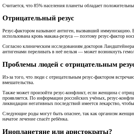
Считается, что 85% населения планеты обладает положительны
Отрицательный резус
Резус-фактором называют антиген, вызвавший иммунизацию. В 
использована кровь макака-резуса — поэтому резус-фактор носи
Согласно клиническим исследованиям докторов Ландштейнера и 
антигенами переливать в неё нельзя — может возникнуть гемол
Проблемы людей с отрицательным резу
Из-за того, что люди с отрицательным резус-фактором встреча
вмешательства.
Также может произойти резус-конфликт, если женщина с отри
проявляется. По информации российских учёных, резус-конфлик
ликвидации негативных последствий имеется лекарство, чтоб
Следующие роды могут быть опаснее, так как организм женщин
начатое лечение спасёт ребёнка.
Инопланетяне или аристократы?