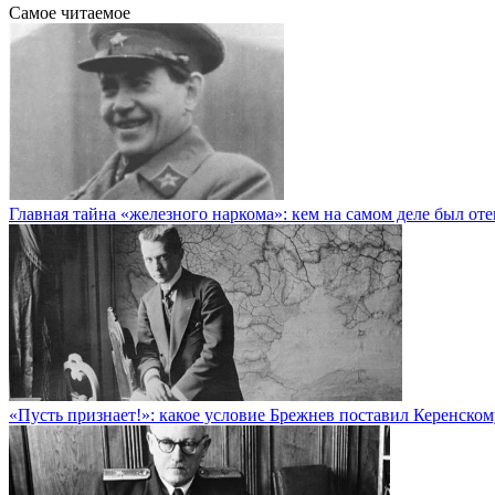
Самое читаемое
Главная тайна «железного наркома»: кем на самом деле был от
«Пусть признает!»: какое условие Брежнев поставил Керенско