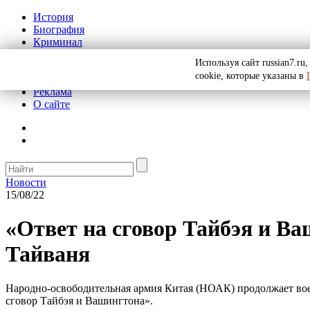
История
Биография
Криминал
СССР
Используя сайт russian7.r
Тайны
cookie, которые указаны в
Рекомендации
Реклама
О сайте
Новости
15/08/22
«Ответ на сговор Тайбэя и В
Тайваня
Народно-освободительная армия Китая (НОАК) продолжает воен
сговор Тайбэя и Вашингтона».