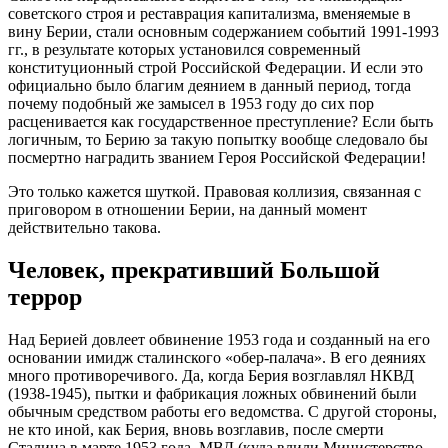
советского строя и реставрация капитализма, вменяемые в
вину Берии, стали основным содержанием событий 1991-1993
гг., в результате которых установился современный
конституционный строй Российской Федерации. И если это
официально было благим деянием в данный период, тогда
почему подобный же замысел в 1953 году до сих пор
расценивается как государственное преступление? Если быть
логичным, то Берию за такую попытку вообще следовало бы
посмертно наградить званием Героя Российской Федерации!
Это только кажется шуткой. Правовая коллизия, связанная с
приговором в отношении Берии, на данный момент
действительно такова.
Человек, прекративший Большой
террор
Над Берией довлеет обвинение 1953 года и созданный на его
основании имидж сталинского «обер-палача». В его деяниях
много противоречивого. Да, когда Берия возглавлял НКВД
(1938-1945), пытки и фабрикация ложных обвинений были
обычным средством работы его ведомства. С другой стороны,
не кто иной, как Берия, вновь возглавив, после смерти
Сталина в марте 1953 года, МВД (куда влили Министерство