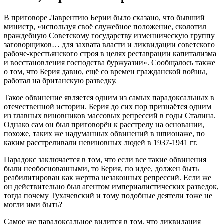
В приговоре Лаврентию Берии было сказано, что бывший
министр, «используя своё служебное положение, сколотил
враждебную Советскому государству изменническую группу
заговорщиков… для захвата власти и ликвидации советского
рабоче-крестьянского строя в целях реставрации капитализма
и восстановления господства буржуазии». Сообщалось также
о том, что Берия давно, ещё со времен гражданской войны,
работал на британскую разведку.
Такое обвинение является одним из самых парадоксальных в
отечественной истории. Берия до сих пор признаётся одним
из главных виновников массовых репрессий в годы Сталина.
Однако сам он был приговорён к расстрелу на основании,
похоже, таких же надуманных обвинений в шпионаже, по
каким расстреливали невиновных людей в 1937-1941 гг.
Парадокс заключается в том, что если все такие обвинения
были необоснованными, то Берия, по идее, должен быть
реабилитирован как жертва незаконных репрессий. Если же
он действительно был агентом империалистических разведок,
тогда почему Тухачевский и тому подобные деятели тоже не
могли ими быть?
Самое же парадоксальное видится в том, что ликвидация