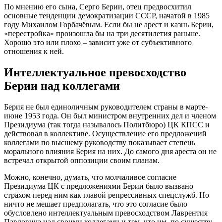
По мнению его сына, Серго Берии, отец предвосхитил
основные тенденции демократизации СССР, начатой в 1985
году Михаилом Горбачёвым. Если бы не арест и казнь Берии,
«перестройка» произошла бы на три десятилетия раньше.
Хорошо это или плохо – зависит уже от субъективного
отношения к ней.
Интеллектуальное превосходство
Берии над коллегами
Берия не был единоличным руководителем страны в марте-
июне 1953 года. Он был министром внутренних дел и членом
Президиума (так тогда называлось Политбюро) ЦК КПСС и
действовал в коллективе. Осуществление его предложений
коллегами по высшему руководству показывает степень
морального влияния Берия на них. До самого дня ареста он не
встречал открытой оппозиции своим планам.
Можно, конечно, думать, что молчаливое согласие
Президиума ЦК с предложениями Берии было вызвано
страхом перед ним как главой репрессивных спецслужб. Но
ничто не мешает предполагать, что это согласие было
обусловлено интеллектуальным превосходством Лаврентия
Павловича над своими коллегами и тем, что им, по существу,