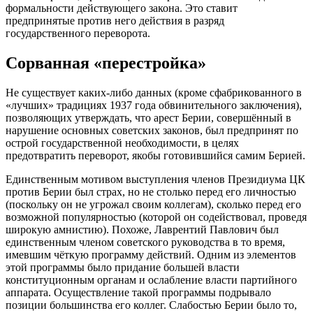
формальности действующего закона. Это ставит
предпринятые против него действия в разряд
государственного переворота.
Сорванная «перестройка»
Не существует каких-либо данных (кроме сфабрикованного в
«лучших» традициях 1937 года обвинительного заключения),
позволяющих утверждать, что арест Берии, совершённый в
нарушение основных советских законов, был предпринят по
острой государственной необходимости, в целях
предотвратить переворот, якобы готовившийся самим Берией.
Единственным мотивом выступления членов Президиума ЦК
против Берии был страх, но не столько перед его личностью
(поскольку он не угрожал своим коллегам), сколько перед его
возможной популярностью (которой он содействовал, проведя
широкую амнистию). Похоже, Лаврентий Павлович был
единственным членом советского руководства в то время,
имевшим чёткую программу действий. Одним из элементов
этой программы было придание большей власти
конституционным органам и ослабление власти партийного
аппарата. Осуществление такой программы подрывало
позиции большинства его коллег. Слабостью Берии было то,