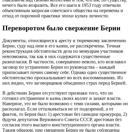
нечего было возразить. Все его шаги в 1953 году отвечали
объективным запросам советского общества на перемены и
отход от порочной практики эпохи культа личности.
Переворотом было свержение Берии
Документы, относящиеся к аресту и тюремному заключению
Берии, суду над ним и его казни, не рассекречены. Точная
реконструкция обстоятельств дела по мемуарам участников
невозможна, так как в них содержатся существенные
разногласия. В частности, совершенно неясно, кто возглавил
заговор по устранению Берии из руководства – каждый
приписывает почин самому себе. Однако одно существенное
обстоятельство проскальзывает во всех воспоминаниях. Из
них видно, что заговорщиков объединил страх перед Берией.
В действиях Берии отсутствуют признаки того, что он
готовил отстранение и казнь своих коллег и захват власти.
Наверное, это не было возможно с теми силами, которыми он
располагал. Если отталкиваться не от подозрений, а от
фактов, то Берия был: 1) арестован без санкции прокурора, 2)
будучи депутатом Верховного Совета СССР, арестован без
согласия этого высшего конституционного органа власти.
Таким образом, при смещении Берии не были соблюдены