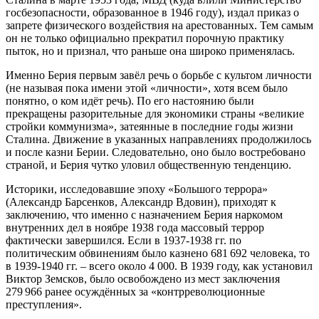
госбезопасности, образованное в 1946 году), издал приказ о
запрете физического воздействия на арестованных. Тем самым
он не только официально прекратил порочную практику
пыток, но и признал, что раньше она широко применялась.
Именно Берия первым завёл речь о борьбе с культом личности
(не называя пока имени этой «личности», хотя всем было
понятно, о ком идёт речь). По его настоянию были
прекращены разорительные для экономики страны «великие
стройки коммунизма», затеянные в последние годы жизни
Сталина. Движение в указанных направлениях продолжилось
и после казни Берии. Следовательно, оно было востребовано
страной, и Берия чутко уловил общественную тенденцию.
Историки, исследовавшие эпоху «Большого террора»
(Александр Барсенков, Александр Вдовин), приходят к
заключению, что именно с назначением Берия наркомом
внутренних дел в ноябре 1938 года массовый террор
фактически завершился. Если в 1937-1938 гг. по
политическим обвинениям было казнено 681 692 человека, то
в 1939-1940 гг. – всего около 4 000. В 1939 году, как установил
Виктор Земсков, было освобождено из мест заключения
279 966 ранее осуждённых за «контрреволюционные
преступления».