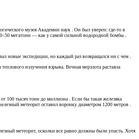
логического музея Академии наук
. Он был уверен: где-то в
 40–50 мегатонн — как у самой сильной водородной бомбы
.
вывал новые экспедиции, но каждый раз возвращался ни с чем
.
а теплового излучения взрыва. Вечная мерзлота растаяла
ь от 100 тысяч тонн до миллиона
. Если бы такая железяка
 железный метеорит оставил воронку диаметром 1200 метров
.
лезный метеорит, осколки все равно должны были упасть. Хотя