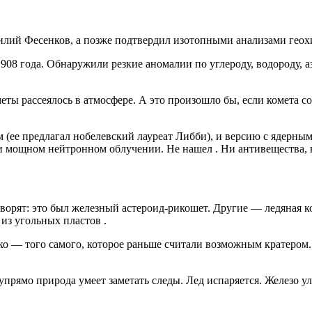
асилий Фесенков, а позже подтвердил изотопными анализами ге
08 года. Обнаружили резкие аномалии по углероду, водороду, а
ты рассеялось в атмосфере. А это произошло бы, если комета со
м (ее предлагал нобелевский лауреат Либби), и версию с ядерн
при мощном нейтронном облучении. Не нашел
.
Ни антивещества, 
ворят: это был железный астероид-рикошет. Другие — ледяная ко
 из угольных пластов
.
ко — того самого, которое раньше считали возможным кратером.
прямо природа умеет заметать следы. Лед испаряется. Железо улет