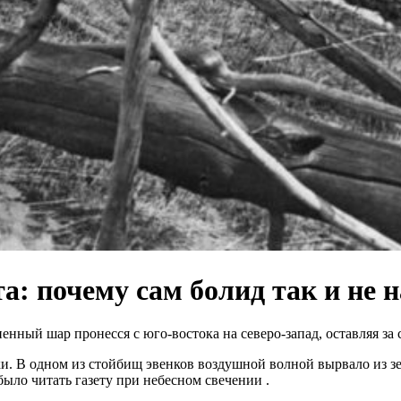
а: почему сам болид так и не 
ненный шар пронесся с юго-востока на северо-запад, оставляя з
ки. В одном из стойбищ эвенков воздушной волной вырвало из з
было читать газету при небесном свечении
.