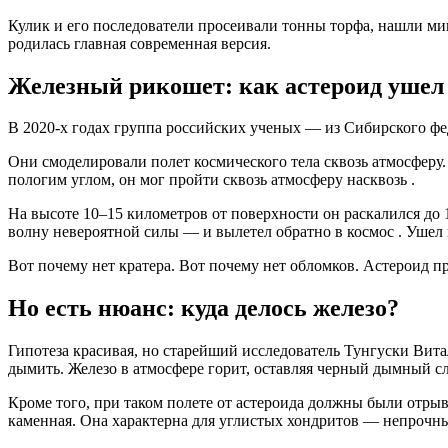
Кулик и его последователи просеивали тонны торфа, нашли м
родилась главная современная версия.
Железный рикошет: как астероид ушел 
В 2020-х годах группа российских ученых — из Сибирского ф
Они смоделировали полет космического тела сквозь атмосферу.
пологим углом, он мог пройти сквозь атмосферу насквозь
.
На высоте 10–15 километров от поверхности он раскалился до 
волну невероятной силы — и вылетел обратно в космос
. Ушел
Вот почему нет кратера. Вот почему нет обломков. Астероид п
Но есть нюанс: куда делось железо?
Гипотеза красивая, но старейший исследователь Тунгуски Вит
дымить. Железо в атмосфере горит, оставляя черный дымный сл
Кроме того, при таком полете от астероида должны были отры
каменная. Она характерна для углистых хондритов — непрочн