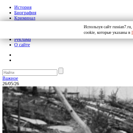
История
Биография
Криминал
СССР
Используя сайт russian7.r
Тайны
cookie, которые указаны в
Рекомендации
Реклама
О сайте
Важное
26/05/26