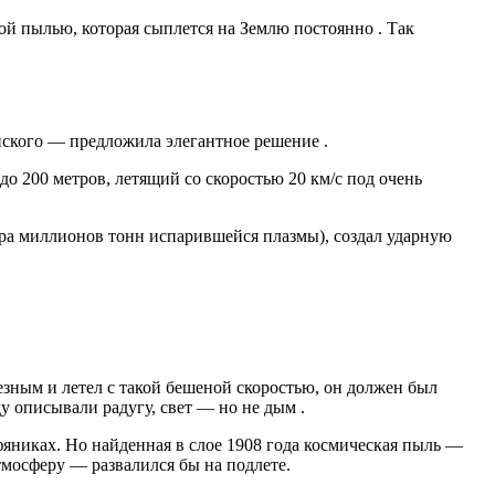
ой пылью, которая сыплется на Землю постоянно
.
Так
нского — предложила элегантное решение
.
до 200 метров, летящий со скоростью 20 км/с под очень
ора миллионов тонн испарившейся плазмы), создал ударную
езным и летел с такой бешеной скоростью, он должен был
ду описывали радугу, свет — но не дым
.
яниках. Но найденная в слое 1908 года космическая пыль —
тмосферу — развалился бы на подлете.