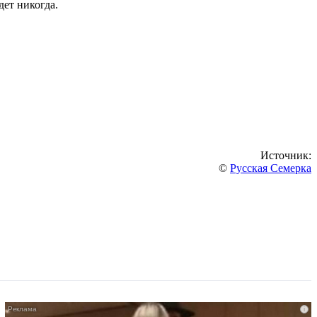
дет никогда.
Источник:
©
Русская Семерка
i