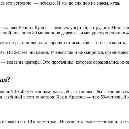
се это устроило, — исчезло. И мы до сих пор не знаем, куда.
е возглавлял Леонид Кулик — человек упертый, сотрудник Минера
волной повалило 80 миллионов деревьев, а мощность оценили в
ямы-озера, принял их за воронки от осколков — и начал копать.
трава. Ни железа, ни камня. Ученый так и не смирился, организо
 — вовсе не кратеры. Это проталины, которые образовались из-з
пал?
 равной 10–40 мегатоннам, масса объекта должна была составлят
р и глубиной в сотню метров. Как в Аризоне — там 50-метровый
е, на высоте 5–10 километров
. Но если это был каменный или же