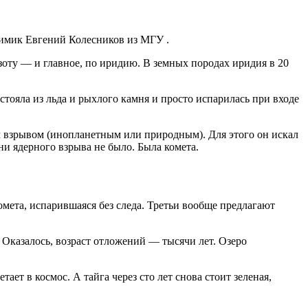
охимик Евгений Колесников из МГУ
.
зоту — и главное, по иридию. В земных породах иридия в 20
стояла из льда и рыхлого камня и просто испарилась при входе
ым взрывом (инопланетным или природным). Для этого он искал
ни ядерного взрыва не было. Была комета.
мета, испарившаяся без следа. Третьи вообще предлагают
 Оказалось, возраст отложений — тысячи лет. Озеро
ает в космос. А тайга через сто лет снова стоит зеленая,