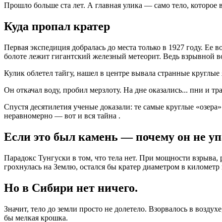
Прошло больше ста лет. А главная улика — само тело, которое в
Куда пропал кратер
Первая экспедиция добралась до места только в 1927 году. Е
болоте лежит гигантский железный метеорит. Ведь взрывной 
Кулик облетел тайгу, нашел в центре вывала странные круглые 
Он откачал воду, пробил мерзлоту. На дне оказались... пни и 
Спустя десятилетия ученые доказали: те самые круглые «озера»
неравномерно — вот и вся тайна
.
Если это был камень — почему он не у
Парадокс Тунгуски в том, что тела нет. При мощности взрыва,
грохнулась на Землю, остался бы кратер диаметром в километ
Но в Сибири нет ничего.
Значит, тело до земли просто не долетело. Взорвалось в воздух
бы мелкая крошка.