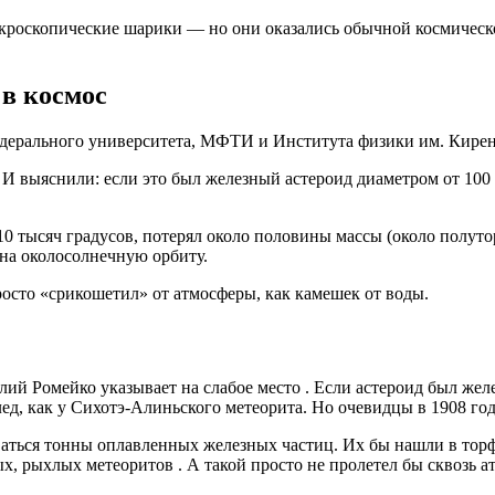
икроскопические шарики — но они оказались обычной космическ
в космос
едерального университета, МФТИ и Института физики им. Кире
 И выяснили: если это был железный астероид диаметром от 100 
10 тысяч градусов, потерял около половины массы (около полут
 на околосолнечную орбиту.
росто «срикошетил» от атмосферы, как камешек от воды.
алий Ромейко указывает на слабое место
. Если астероид был жел
ед, как у Сихотэ-Алиньского метеорита. Но очевидцы в 1908 го
ваться тонны оплавленных железных частиц. Их бы нашли в торф
ых, рыхлых метеоритов
.
А такой просто не пролетел бы сквозь а