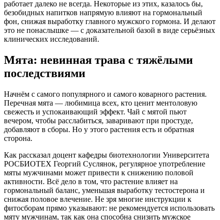
работает далеко не всегда. Некоторые из этих, казалось бы,
безобидных напитков напрямую влияют на гормональный
фон, снижая выработку главного мужского гормона. И делают
это не понаслышке — с доказательной базой в виде серьёзных
клинических исследований.
Мята: невинная трава с тяжёлыми
последствиями
Начнём с самого популярного и самого коварного растения.
Перечная мята — любимица всех, кто ценит ментоловую
свежесть и успокаивающий эффект. Чай с мятой пьют
вечером, чтобы расслабиться, заваривают при простуде,
добавляют в сборы. Но у этого растения есть и обратная
сторона.
Как рассказал доцент кафедры биотехнологии Университета
РОСБИОТЕХ Георгий Суслянок, регулярное употребление
мяты мужчинами может привести к снижению половой
активности. Всё дело в том, что растение влияет на
гормональный баланс, уменьшая выработку тестостерона и
снижая половое влечение
. Не зря многие инструкции к
фитосборам прямо указывают: не рекомендуется использовать
мяту мужчинам, так как она способна снизить мужское