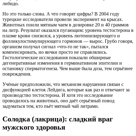
либидо
.
Но это только слова. А что говорят цифры? В 2004 году
турецкие исследователи провели эксперимент на крысах.
Животных поили мятным чаем в дозировке 20 и 40 граммов
на литр. Результат оказался пугающим: уровень тестостерона в
плазме крови снизился, а уровень лютеинизирующего и
фолликулостимулирующего гормонов — вырос
. Грубо говоря,
организм получал сигнал «что-то не так», пытался
компенсировать, но яички просто не справлялись.
Гистологические исследования показали обширные
дегенеративные изменения в герминативном эпителии и
остановку сперматогенеза
. Чем выше была доза, тем серьёзнее
повреждения
.
Учёные предположили, что механизм нарушения связан с
дисфункцией клеток Лейдига, которые как раз и отвечают за
производство тестостерона
. И хотя это исследование
проводилось на животных, оно даёт серьёзный повод
задуматься тем, кто пьёт мятный чай литрами.
Солодка (лакрица): сладкий враг
мужского здоровья