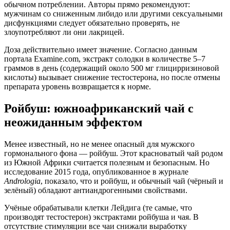
обычном потреблении. Авторы прямо рекомендуют:
мужчинам со сниженным либидо или другими сексуальными
дисфункциями следует обязательно проверять, не
злоупотребляют ли они лакрицей
.
Доза действительно имеет значение. Согласно данным
портала
Examine.com
,
экстракт солодки в количестве 5–7
граммов в день (содержащий около 500 мг глицирризиновой
кислоты) вызывает снижение тестостерона, но после отмены
препарата уровень возвращается к норме
.
Ройбуш: южноафриканский чай с
неожиданным эффектом
Менее известный, но не менее опасный для мужского
гормонального фона — ройбуш. Этот красноватый чай родом
из Южной Африки считается полезным и безопасным. Но
исследование 2015 года, опубликованное в журнале
Andrologia
, показало, что и ройбуш, и обычный чай (чёрный и
зелёный) обладают антиандрогенными свойствами
.
Учёные обрабатывали клетки Лейдига (те самые, что
производят тестостерон) экстрактами ройбуша и чая. В
отсутствие стимуляции все чаи снижали выработку