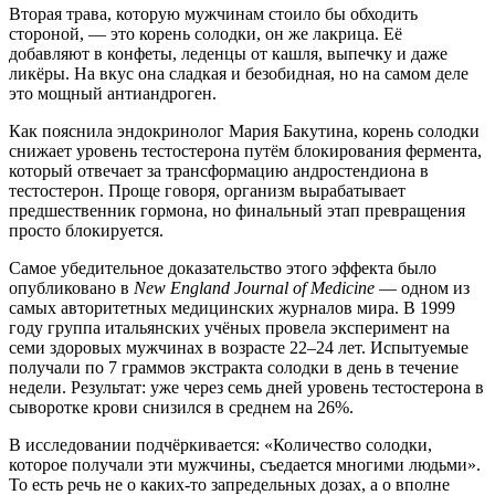
Вторая трава, которую мужчинам стоило бы обходить
стороной, — это корень солодки, он же лакрица. Её
добавляют в конфеты, леденцы от кашля, выпечку и даже
ликёры
. На вкус она сладкая и безобидная, но на самом деле
это мощный антиандроген.
Как пояснила эндокринолог Мария Бакутина, корень солодки
снижает уровень тестостерона путём блокирования фермента,
который отвечает за трансформацию андростендиона в
тестостерон
. Проще говоря, организм вырабатывает
предшественник гормона, но финальный этап превращения
просто блокируется.
Самое убедительное доказательство этого эффекта было
опубликовано в
New England Journal of Medicine
— одном из
самых авторитетных медицинских журналов мира. В 1999
году группа итальянских учёных провела эксперимент на
семи здоровых мужчинах в возрасте 22–24 лет
. Испытуемые
получали по 7 граммов экстракта солодки в день в течение
недели
. Результат: уже через семь дней уровень тестостерона в
сыворотке крови снизился в среднем на 26%
.
В исследовании подчёркивается: «Количество солодки,
которое получали эти мужчины, съедается многими людьми»
.
То есть речь не о каких-то запредельных дозах, а о вполне