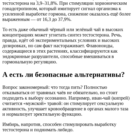
тестостерона на 3,9–31,8%
. При стимуляции хорионическим
гонадотропином, который имитирует сигнал организма к
усиленной выработке гормона, снижение оказалось ещё более
выраженным — от 16,3 до 37,9%
.
То есть даже обычный чёрный или зелёный чай в высоких
концентрациях может угнетать синтез тестостерона. Речь,
правда, идёт об экспериментальных условиях и высоких
дозировках, но сам факт настораживает. Флавоноиды,
содержащиеся в этих растениях, классифицируются как
эндокринные разрушители, способные вмешиваться в
гормональную регуляцию
.
А есть ли безопасные альтернативы?
Вопрос закономерный: что тогда пить? Полностью
отказываться от травяных чаёв не обязательно, но стоит
подходить к выбору осознанно. Например, иван-чай (кипрей)
считается «мужской» травой: он стимулирует сексуальную
активность, улучшает кровообращение в органах малого таза
и нормализует эректильную функцию
.
Имбирь, напротив, способен стимулировать выработку
тестостерона и поднимать либидо
.