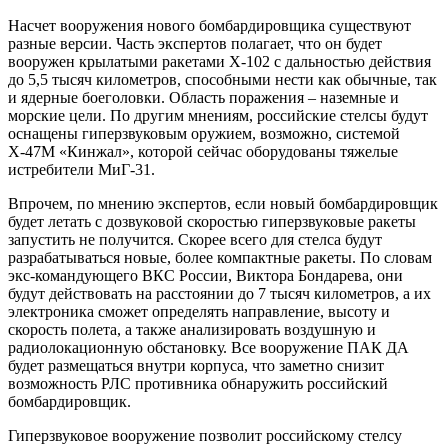
Насчет вооружения нового бомбардировщика существуют
разные версии. Часть экспертов полагает, что он будет
вооружен крылатыми ракетами Х-102 с дальностью действия
до 5,5 тысяч километров, способными нести как обычные, так
и ядерные боеголовки. Область поражения – наземные и
морские цели. По другим мнениям, российские стелсы будут
оснащены гиперзвуковым оружием, возможно, системой
Х-47М «Кинжал», которой сейчас оборудованы тяжелые
истребители МиГ-31.
Впрочем, по мнению экспертов, если новый бомбардировщик
будет летать с дозвуковой скоростью гиперзвуковые ракеты
запустить не получится. Скорее всего для стелса будут
разрабатываться новые, более компактные ракеты. По словам
экс-командующего ВКС России, Виктора Бондарева, они
будут действовать на расстоянии до 7 тысяч километров, а их
электроника сможет определять направление, высоту и
скорость полета, а также анализировать воздушную и
радиолокационную обстановку. Все вооружение ПАК ДА
будет размещаться внутри корпуса, что заметно снизит
возможность РЛС противника обнаружить российский
бомбардировщик.
Гиперзвуковое вооружение позволит российскому стелсу