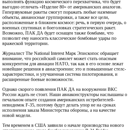
выполнять функцию космического перехватчика, что будет
выгодно отличать «Изделие 80» от американских аналогов.
Гиперзвуковые ракеты смогут поражать любые наземные
объекты, авианосные группировки, а также все цели,
расположенные в ближнем космосе: речь, в первую очередь, о
военных спутниках и боеголовках стратегических ракет.
Возможно, ПАК ДА будет оснащен также бомбами, что
позволит ему наносить классические бомбовые удары по
вражеской территории.
Журналист The National Interest Марк Эпископос обращает
внимание, что российский самолет может стать опасным
конкурентом для авиации НАТО, так как в его основе лежат
новейшие решения в авиастроении: это и повышенные стелс-
характеристики, и улучшенная система пилотирования, и
расширенные боевые возможности.
Однако скорого появления ПАК ДА на вооружении ВКС
России ждать не стоит. Наши авиаконструкторы наслышаны о
печальном опыте создания американских истребителей-
невидимок F-35, поэтому будут делать упор не на сроках
исполнения заказа Министерства обороны, а на качестве
новой модели.
Тем временем в США заявили о начале производства нового