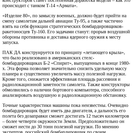
конструкторов станет постепенная доработка модели – как это
происходит с танком Т-14 «Армата».
«Изделие 80», по замыслу военных, должно будет прийти на
смену самолетам дальней авиации Ту-95, а также частично
взять на себя функции стратегических бомбардировщиков-
ракетоносцев Ту-160. Его задачами станут: прорыв воздушной
обороны противника и доставка ядерного оружия к месту
запуска.
ПАК ДА конструируется по принципу «летающего крыла»,
что было реализовано в американских стелс-
бомбардировщиках Б-2 «Спирит», выпущенных в конце 1980-
х. Эта форма позволяет значительно снизить удельную массу
планера и существенно увеличить массу полезной нагрузки.
Кроме того, снижается эффективная площадь рассеяния и
радиолокационной заметности самолета. Также конструкторы
обмолвились о наличии бортового компьютера, способного
анализировать воздушную и радиолокационную обстановку.
Точные характеристики машины пока неизвестны. Очевидно
бомбардировщик будет иметь два двигателя, а дальность его
полета без дозаправки сможет достигать 12 тысяч километров
– более четверти окружности Земли. Предположительно он
сможет нести до 30 тонн полезной нагрузки. По мнению
экспертов, российский бомбардировщик по своим