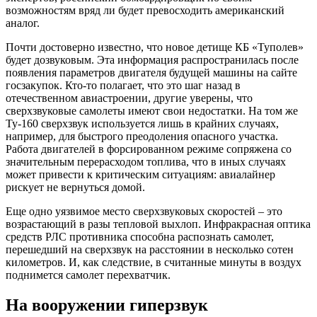
возможностям вряд ли будет превосходить американский
аналог.
Почти достоверно известно, что новое детище КБ «Туполев»
будет дозвуковым. Эта информация распространилась после
появления параметров двигателя будущей машины на сайте
госзакупок. Кто-то полагает, что это шаг назад в
отечественном авиастроении, другие уверены, что
сверхзвуковые самолеты имеют свои недостатки. На том же
Ту-160 сверхзвук используется лишь в крайних случаях,
например, для быстрого преодоления опасного участка.
Работа двигателей в форсированном режиме сопряжена со
значительным перерасходом топлива, что в иных случаях
может привести к критическим ситуациям: авиалайнер
рискует не вернуться домой.
Еще одно уязвимое место сверхзвуковых скоростей – это
возрастающий в разы тепловой выхлоп. Инфракрасная оптика
средств РЛС противника способна распознать самолет,
перешедший на сверхзвук на расстоянии в несколько сотен
километров. И, как следствие, в считанные минуты в воздух
поднимется самолет перехватчик.
На вооружении гиперзвук