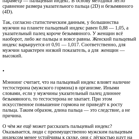
параметр — пальцевый индекс. В основу методики легло
сравнение размера указательного пальца (2D) и безымянного
(4D).
Так, согласно статистическим данным, у большинства
мужчин на планете пальцевый индекс равен 0,88 — 1,05, а
указательный палец короче безымянного. У женщин всё
наоборот, либо же пальцы и вовсе равны. Женский пальцевый
индекс варьируется от 0,91 — 1,017. Соответственно, для
мужчин характерен низкий показатель, а для женщин —
высокий.
.
Мэннинг считает, что на пальцевый индекс влияет наличие
тестостерона (мужского гормона) в организме. Иными
словами, если у мужчины указательный палец длиннее
безымянного, то тестостерона не хватает. При этом
искусственное повышение гормона не приведёт к росту
пальца. Таким образом, длина пальца — это следствие, а не
причина.
О чëм же ещё может рассказать пальцевый индекс?
Оказывается, люди с преимущественно мужским пальцевым
индексом менее устойчивы к скуке, они с лёгкостью идут на