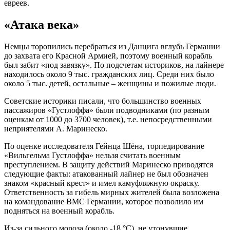
евреев.
«Атака века»
Немцы торопились перебраться из Данцига вглубь Германии
до захвата его Красной Армией, поэтому военный корабль
был забит «под завязку». По подсчетам историков, на лайнере
находилось около 9 тыс. гражданских лиц. Среди них было
около 5 тыс. детей, остальные – женщины и пожилые люди.
Советские историки писали, что большинство военных
пассажиров «Густлоффа» были подводниками (по разным
оценкам от 1000 до 3700 человек), т.е. непосредственными
неприятелями А. Маринеско.
По оценке исследователя Гейнца Шёна, торпедирование
«Вильгельма Густлоффа» нельзя считать военным
преступлением. В защиту действий Маринеско приводятся
следующие факты: атакованный лайнер не был обозначен
знаком «красный крест» и имел камуфляжную окраску.
Ответственность за гибель мирных жителей была возложена
на командование ВМС Германии, которое позволило им
подняться на военный корабль.
Из-за сильного мороза (около -18 °C), не утонувшие