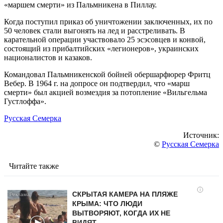
«маршем смерти» из Пальмникена в Пиллау.
Когда поступил приказ об уничтожении заключенных, их по
50 человек стали выгонять на лед и расстреливать. В
карательной операции участвовало 25 эсэсовцев и конвой,
состоящий из прибалтийских «легионеров», украинских
националистов и казаков.
Командовал Пальмникенской бойней обершарфюрер Фритц
Вебер. В 1964 г. на допросе он подтвердил, что «марш
смерти» был акцией возмездия за потопление «Вильгельма
Густлоффа».
Русская Семерка
Источник:
©
Русская Семерка
Читайте также
i
СКРЫТАЯ КАМЕРА НА ПЛЯЖЕ
КРЫМА: ЧТО ЛЮДИ
ВЫТВОРЯЮТ, КОГДА ИХ НЕ
ВИДЯТ...