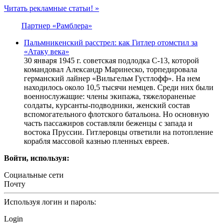
Читать рекламные статьи! »
Партнер «Рамблера»
Пальмникенский расстрел: как Гитлер отомстил за
«Атаку века»
30 января 1945 г. советская подлодка С-13, которой
командовал Александр Маринеско, торпедировала
германский лайнер «Вильгельм Густлофф». На нем
находилось около 10,5 тысячи немцев. Среди них были
военнослужащие: члены экипажа, тяжелораненые
солдаты, курсанты-подводники, женский состав
вспомогательного флотского батальона. Но основную
часть пассажиров составляли беженцы с запада и
востока Пруссии. Гитлеровцы ответили на потопление
корабля массовой казнью пленных евреев.
Войти, используя:
Социальные сети
Почту
Используя логин и пароль:
Login