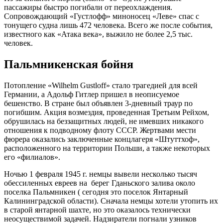
пассажиры быстро погибали от переохлаждения.
Сопровождающий «Густлофф» миноносец «Леве» спас с
тонущего судна лишь 472 человека. Всего же после события,
известного как «Атака века», выжило не более 2,5 тыс.
человек.
Пальмникенская бойня
Потопление «Wilhelm Gustloff» стало трагедией для всей
Германии, а Адольф Гитлер пришел в неописуемое
бешенство. В стране был объявлен 3-дневный траур по
погибшим. Акция возмездия, проведенная Третьим Рейхом,
обрушилась на беззащитных людей, не имевших никакого
отношения к подводному флоту СССР. Жертвами мести
фюрера оказались заключенные концлагеря «Штуттхоф»,
расположенного на территории Польши, а также некоторых
его «филиалов».
Ночью 1 февраля 1945 г. немцы вывели несколько тысяч
обессиленных евреев на берег Гданьского залива около
поселка Пальмникен ( сегодня это поселок Янтарный
Калининградской области). Сначала немцы хотели утопить их
в старой янтарной шахте, но это оказалось технически
неосуществимой задачей. Надзиратели погнали узников