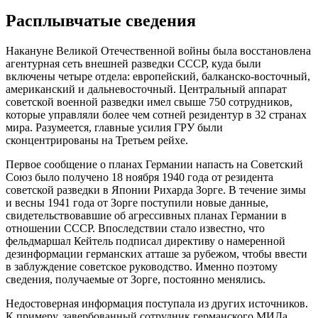
Расплывчатые сведения
Накануне Великой Отечественной войны была восстановлена
агентурная сеть внешней разведки СССР, куда были
включены четыре отдела: европейский, балканско-восточный,
американский и дальневосточный. Центральный аппарат
советской военной разведки имел свыше 750 сотрудников,
которые управляли более чем сотней резидентур в 32 странах
мира. Разумеется, главные усилия ГРУ были
сконцентрированы на Третьем рейхе.
Первое сообщение о планах Германии напасть на Советский
Союз было получено 18 ноября 1940 года от резидента
советской разведки в Японии Рихарда Зорге. В течение зимы
и весны 1941 года от Зорге поступили новые данные,
свидетельствовавшие об агрессивных планах Германии в
отношении СССР. Впоследствии стало известно, что
фельдмаршал Кейтель подписал директиву о намеренной
дезинформации германских атташе за рубежом, чтобы ввести
в заблуждение советское руководство. Именно поэтому
сведения, получаемые от Зорге, постоянно менялись.
Недостоверная информация поступала из других источников.
К примеру, завербованный сотрудник германского МИДа