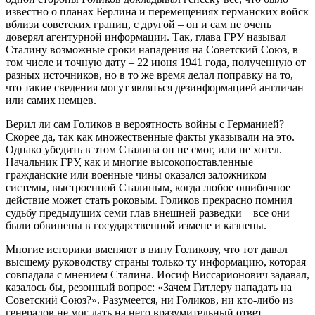
известно о планах Берлина и перемещениях германских войск
вблизи советских границ, с другой – он и сам не очень
доверял агентурной информации. Так, глава ГРУ называл
Сталину возможные сроки нападения на Советский Союз, в
том числе и точную дату – 22 июня 1941 года, полученную от
разных источников, но в то же время делал поправку на то,
что такие сведения могут являться дезинформацией англичан
или самих немцев.
Верил ли сам Голиков в вероятность войны с Германией?
Скорее да, так как множественные факты указывали на это.
Однако убедить в этом Сталина он не смог, или не хотел.
Начальник ГРУ, как и многие высокопоставленные
гражданские или военные чины оказался заложником
системы, выстроенной Сталиным, когда любое ошибочное
действие может стать роковым. Голиков прекрасно помнил
судьбу предыдущих семи глав внешней разведки – все они
были обвинены в государственной измене и казнены.
Многие историки вменяют в вину Голикову, что тот давал
высшему руководству страны только ту информацию, которая
совпадала с мнением Сталина. Иосиф Виссарионович задавал,
казалось бы, резонный вопрос: «Зачем Гитлеру нападать на
Советский Союз?». Разумеется, ни Голиков, ни кто-либо из
генералов не мог дать на него вразумительный ответ.