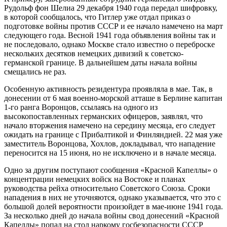
Рудольф фон Шелиа 29 декабря 1940 года передал шифровку,
в которой сообщалось, что Гитлер уже отдал приказ о
подготовке войны против СССР и ее начало намечено на март
следующего года. Весной 1941 года объявления войны так и
не последовало, однако Москве стало известно о переброске
нескольких десятков немецких дивизий к советско-
германской границе. В дальнейшем даты начала войны
смещались не раз.
Особенную активность резидентура проявляла в мае. Так, в
донесении от 6 мая военно-морской атташе в Берлине капитан
1-го ранга Воронцов, ссылаясь на одного из
высокопоставленных германских офицеров, заявлял, что
начало вторжения намечено на середину месяца, его следует
ожидать на границе с Прибалтикой и Финляндией. 22 мая уже
заместитель Воронцова, Хохлов, докладывал, что нападение
переносится на 15 июня, но не исключено и в начале месяца.
Одно за другим поступают сообщения «Красной Капеллы» о
концентрации немецких войск на Востоке и планах
руководства рейха относительно Советского Союза. Сроки
нападения в них не уточняются, однако указывается, что это с
большой долей вероятности произойдет в мае-июне 1941 года.
За несколько дней до начала войны свод донесений «Красной
Капеллы» попал на стол наркому госбезопасности СССР