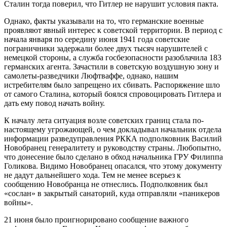
Сталин тогда поверил, что Гитлер не нарушит условия пакта.
Однако, факты указывали на то, что германские военные
проявляют явный интерес к советской территории. В период с
начала января по середину июня 1941 года советские
пограничники задержали более двух тысяч нарушителей с
немецкой стороны, а служба госбезопасности разоблачила 183
германских агента. Зачастили в советскую воздушную зону и
самолеты-разведчики Люфтваффе, однако, нашим
истребителям было запрещено их сбивать. Распоряжение шло
от самого Сталина, который боялся спровоцировать Гитлера и
дать ему повод начать войну.
К началу лета ситуация возле советских границ стала по-
настоящему угрожающей, о чем докладывал начальник отдела
информации разведуправления РККА подполковник Василий
Новобранец генералитету и руководству страны. Любопытно,
что донесение было сделано в обход начальника ГРУ Филиппа
Голикова. Видимо Новобранец опасался, что этому документу
не дадут дальнейшего хода. Тем не менее всерьез к
сообщению Новобранца не отнеслись. Подполковник был
«сослан» в закрытый санаторий, куда отправляли «паникеров
войны».
21 июня было проигнорировано сообщение важного