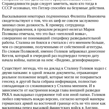
Справедливости ради следует заметить, мало кто тогда в
СССР осознавал, что Гитлер способен на безумные действия.
Высказывания некоторых подчиненных Филиппа Ивановича
свидетельствуют о том, что их шеф не совсем заслуженно
занимал свою должность. К примеру, сотрудница
Разведуправления, в прошлом резидент-нелегал Мария
Полякова отмечала, что это был «неплохой вояка»,
совершенно не понимавший специфику разведывательной
работы. Сталина он боялся и считался с его мнением больше,
чем со сведениями, полученными от собственной агентуры.
По словам Поляковой, именно Голиков забраковал донесение
Кегеля, который в очередной раз подтвердил точную дату
начала войны, написав на нем: «Видимо, дезинформация».
Существует легенда, что на доклад к Сталину Голиков ходил с
двумя папками: в одной лежали документы, отражающие
реальное положение вещей, которые могли не понравиться
генсеку, в другой была собрана информация, полностью
совпадающая со сложившимся у Сталина мнением. И в
зависимости от настроения вождя глава внешней разведки
РККА выкладывал содержимое той или иной папки. Голиков
любил озвучивать вождю версию, согласно которой маневры
германских армий на восточной границе есть не что иное как
маскировка перед высадкой фашистских войск в Англии.