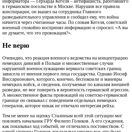
информатора — Герхарда Кегеля – антифашиста, работавшего
в германском посольстве в Москве. Нарушив все правила
конспирации, он вышел на сотрудника Главного
разведывательного управления и сообщил ему, что война
начнется через считанные часы. По словам Кегеля, советский
военный спокойно воспринял информацию и спросил: «А вы
не думаете, что это провокация?».
Не верю
Очевидно, что реакция военного ведомства на концентрацию
немецких дивизий в Польше и множественные случаи
нарушений военнослужащими вермахта советских границ
зависела от мнения первого лица государства. Однако Иосиф
Виссарионович, которого, конечно, беспокоили и маневры
немецких войск, и сведения, получаемые по каналам внешней
разведки, не мог поверить в вероятность германской агрессии.
А множественное факты провокаций на советско-германской
границе он связывал с поведением отдельных немецких
генералов, которое никак не отвечало интересам рейха.
Тем не менее на оценку Сталиным всей этой ситуации мог
повлиять начальник ГРУ Филипп Голиков. А его суждения,
как показывал ход событий, не отличались постоянством. С
одной стороны Голиков докладывал генсеку все, что было