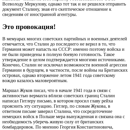
Всеволоду Меркулову, однако тот так и не решился отправить
документ Сталину, зная его скептическое отношение к
сведениям от иностранной агентуры.
Это провокация!
В мемуарах многих советских партийных и военных деятелей
отмечается, что Сталин до последнего не верил в то, что
Германия может напасть на СССР: именно поэтому войска и
не были приведены в полную боевую готовность. Такое
утверждение в целом подтверждается многими источниками.
Конечно, Сталин не исключал возможности военной агрессии
Германии в будущем, в частности, после войны на Британских
островах, однако вторжение летом 1941 года советскому
вождю казалось маловероятным.
Маршал Жуков писал, что в начале 1941 года в связи с
активностью вермахта вблизи советских границ Сталин
написал Гитлеру письмо, в котором просил главу рейха
прояснить эту ситуацию. Гитлер, по словам Жукова, в
ответном письме заверил Сталина, что сосредоточение
немецких войск в Польше мера вынужденная и связана она с
необходимость уберечь живую силу от британских
бомбардировок. По мнению Георгия Константиновича,