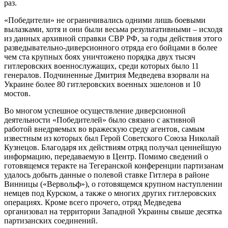
раз.
«Победители» не ограничивались одними лишь боевыми
вылазками, хотя и они были весьма результативными – исходя
из данных архивной справки СВР РФ, за годы действия этого
разведывательно-диверсионного отряда его бойцами в более
чем ста крупных боях уничтожено порядка двух тысяч
гитлеровских военнослужащих, среди которых было 11
генералов. Подчиненные Дмитрия Медведева взорвали на
Украине более 80 гитлеровских военных эшелонов и 10
мостов.
Во многом успешное осуществление диверсионной
деятельности «Победителей» было связано с активной
работой внедряемых во вражескую среду агентов, самым
известным из которых был Герой Советского Союза Николай
Кузнецов. Благодаря их действиям отряд получал ценнейшую
информацию, передаваемую в Центр. Помимо сведений о
готовящемся теракте на Тегеранской конференции партизанам
удалось добыть данные о полевой ставке Гитлера в районе
Винницы («Вервольф»), о готовящемся крупном наступлении
немцев под Курском, а также о многих других гитлеровских
операциях. Кроме всего прочего, отряд Медведева
организовал на территории Западной Украины свыше десятка
партизанских соединений.