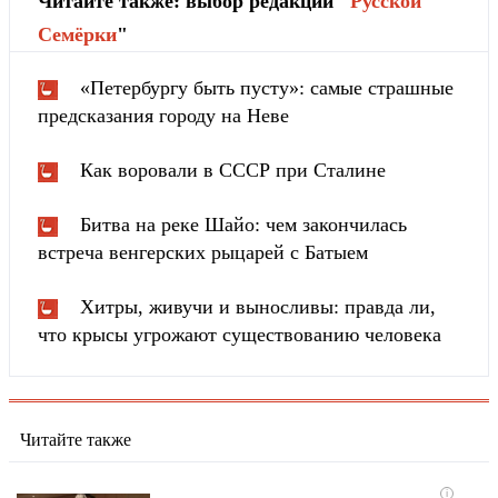
Читайте также: выбор редакции "
Русской
Cемёрки
"
«Петербургу быть пусту»: самые страшные
предсказания городу на Неве
Как воровали в СССР при Сталине
Битва на реке Шайо: чем закончилась
встреча венгерских рыцарей с Батыем
Хитры, живучи и выносливы: правда ли,
что крысы угрожают существованию человека
Читайте также
i