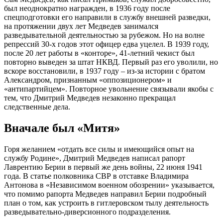
был неоднократно награжден, в 1936 году после
спецподготовки его направили в службу внешней разведки,
на протяжении двух лет Медведев занимался
разведывательной деятельностью за рубежом. Но на волне
репрессий 30-х годов этот офицер едва уцелел. В 1939 году,
после 20 лет работы в «конторе», 41-летний чекист был
повторно выведен за штат НКВД. Первый раз его уволили, но
вскоре восстановили, в 1937 году – из-за истории с братом
Александром, признанным «оппозиционером» и
«антипартийцем». Повторное увольнение связывали якобы с
тем, что Дмитрий Медведев незаконно прекращал
следственные дела.
Вначале был «Митя»
Горя желанием «отдать все силы и имеющийся опыт на
службу Родине», Дмитрий Медведев написал рапорт
Лаврентию Берии в первый же день войны, 22 июня 1941
года. В статье полковника СВР в отставке Владимира
Антонова в «Независимом военном обозрении» указывается,
что помимо рапорта Медведев направил Берии подробный
план о том, как устроить в гитлеровском тылу деятельность
разведывательно-диверсионного подразделения.