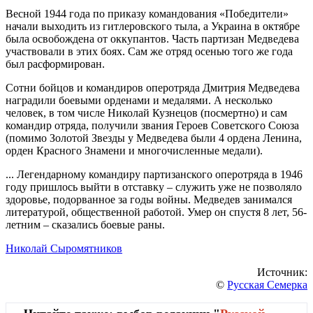
Весной 1944 года по приказу командования «Победители»
начали выходить из гитлеровского тыла, а Украина в октябре
была освобождена от оккупантов. Часть партизан Медведева
участвовали в этих боях. Сам же отряд осенью того же года
был расформирован.
Сотни бойцов и командиров оперотряда Дмитрия Медведева
наградили боевыми орденами и медалями. А несколько
человек, в том числе Николай Кузнецов (посмертно) и сам
командир отряда, получили звания Героев Советского Союза
(помимо Золотой Звезды у Медведева были 4 ордена Ленина,
орден Красного Знамени и многочисленные медали).
... Легендарному командиру партизанского оперотряда в 1946
году пришлось выйти в отставку – служить уже не позволяло
здоровье, подорванное за годы войны. Медведев занимался
литературой, общественной работой. Умер он спустя 8 лет, 56-
летним – сказались боевые раны.
Николай Сыромятников
Источник:
©
Русская Семерка