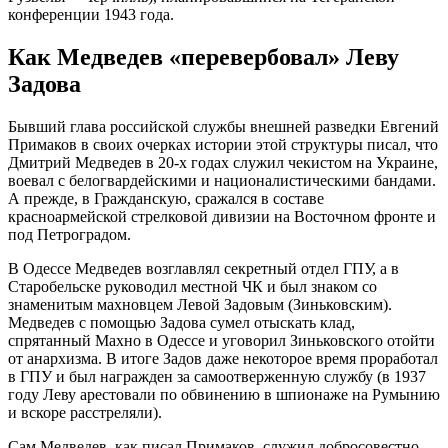
конференции 1943 года.
Как Медведев «перевербовал» Леву
Задова
Бывший глава российской службы внешней разведки Евгений
Примаков в своих очерках истории этой структуры писал, что
Дмитрий Медведев в 20-х годах служил чекистом на Украине,
воевал с белогвардейскими и националистическими бандами.
А прежде, в Гражданскую, сражался в составе
красноармейской стрелковой дивизии на Восточном фронте и
под Петроградом.
В Одессе Медведев возглавлял секретный отдел ГПУ, а в
Старобельске руководил местной ЧК и был знаком со
знаменитым махновцем Левой Задовым (Зиньковским).
Медведев с помощью Задова сумел отыскать клад,
спрятанный Махно в Одессе и уговорил Зиньковского отойти
от анархизма. В итоге Задов даже некоторое время проработал
в ГПУ и был награжден за самоотверженную службу (в 1937
году Леву арестовали по обвинению в шпионаже на Румынию
и вскоре расстреляли).
Сам Медведев, как писал Примаков, служил добросовестно,