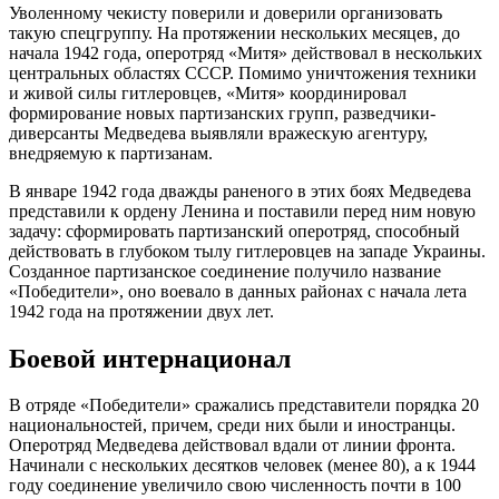
Уволенному чекисту поверили и доверили организовать
такую спецгруппу. На протяжении нескольких месяцев, до
начала 1942 года, оперотряд «Митя» действовал в нескольких
центральных областях СССР. Помимо уничтожения техники
и живой силы гитлеровцев, «Митя» координировал
формирование новых партизанских групп, разведчики-
диверсанты Медведева выявляли вражескую агентуру,
внедряемую к партизанам.
В январе 1942 года дважды раненого в этих боях Медведева
представили к ордену Ленина и поставили перед ним новую
задачу: сформировать партизанский оперотряд, способный
действовать в глубоком тылу гитлеровцев на западе Украины.
Созданное партизанское соединение получило название
«Победители», оно воевало в данных районах с начала лета
1942 года на протяжении двух лет.
Боевой интернационал
В отряде «Победители» сражались представители порядка 20
национальностей, причем, среди них были и иностранцы.
Оперотряд Медведева действовал вдали от линии фронта.
Начинали с нескольких десятков человек (менее 80), а к 1944
году соединение увеличило свою численность почти в 100