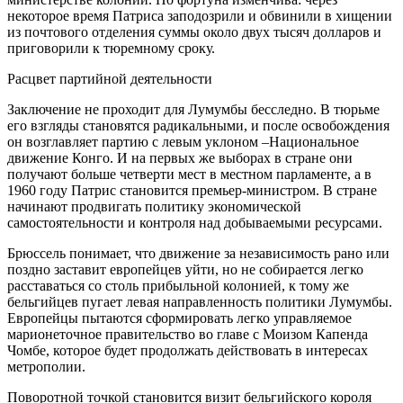
некоторое время Патриса заподозрили и обвинили в хищении
из почтового отделения суммы около двух тысяч долларов и
приговорили к тюремному сроку.
Расцвет партийной деятельности
Заключение не проходит для Лумумбы бесследно. В тюрьме
его взгляды становятся радикальными, и после освобождения
он возглавляет партию с левым уклоном –Национальное
движение Конго. И на первых же выборах в стране они
получают больше четверти мест в местном парламенте, а в
1960 году Патрис становится премьер-министром. В стране
начинают продвигать политику экономической
самостоятельности и контроля над добываемыми ресурсами.
Брюссель понимает, что движение за независимость рано или
поздно заставит европейцев уйти, но не собирается легко
расставаться со столь прибыльной колонией, к тому же
бельгийцев пугает левая направленность политики Лумумбы.
Европейцы пытаются сформировать легко управляемое
марионеточное правительство во главе с Моизом Капенда
Чомбе, которое будет продолжать действовать в интересах
метрополии.
Поворотной точкой становится визит бельгийского короля