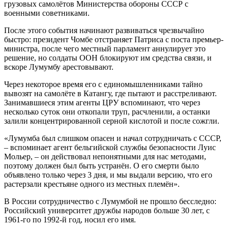
грузовых самолётов Министерства обороны СССР с
военными советниками.
После этого события начинают развиваться чрезвычайно
быстро: президент Чомбе отстраняет Патриса с поста премьер-
министра, после чего местный парламент аннулирует это
решение, но солдаты ООН блокируют им средства связи, и
вскоре Лумумбу арестовывают.
Через некоторое время его с единомышленниками тайно
вывозят на самолёте в Катангу, где пытают и расстреливают.
Занимавшиеся этим агенты ЦРУ вспоминают, что через
несколько суток они откопали труп, расчленили, а останки
залили концентрированной серной кислотой и после сожгли.
«Лумумба был слишком опасен и начал сотрудничать с СССР,
– вспоминает агент бельгийской службы безопасности Луис
Мольер, – он действовал непонятными для нас методами,
поэтому должен был быть устранён. О его смерти было
объявлено только через 3 дня, и мы выдали версию, что его
растерзали крестьяне одного из местных племён».
В России сотрудничество с Лумумбой не прошло бесследно:
Российский университет дружбы народов больше 30 лет, с
1961-го по 1992-й год, носил его имя.