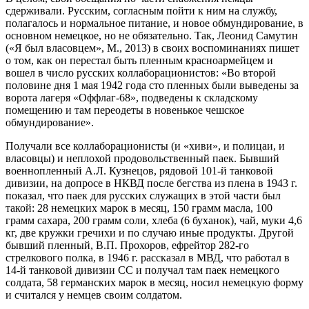
сдерживали. Русским, согласным пойти к ним на службу,
полагалось и нормальное питание, и новое обмундирование, в
основном немецкое, но не обязательно. Так, Леонид Самутин
(«Я был власовцем», М., 2013) в своих воспоминаниях пишет
о том, как он перестал быть пленным красноармейцем и
вошел в число русских коллаборационистов: «Во второй
половине дня 1 мая 1942 года сто пленных были выведены за
ворота лагеря «Оффлаг-68», подведены к складскому
помещению и там переодеты в новенькое чешское
обмундирование».
Получали все коллаборационисты (и «хиви», и полицаи, и
власовцы) и неплохой продовольственный паек. Бывший
военнопленный А.Л. Кузнецов, рядовой 101-й танковой
дивизии, на допросе в НКВД после бегства из плена в 1943 г.
показал, что паек для русских служащих в этой части был
такой: 28 немецких марок в месяц, 150 грамм масла, 100
грамм сахара, 200 грамм соли, хлеба (6 буханок), чай, муки 4,6
кг, две кружки гречихи и по случаю иные продукты. Другой
бывший пленный, В.П. Прохоров, ефрейтор 282-го
стрелкового полка, в 1946 г. рассказал в МВД, что работал в
14-й танковой дивизии СС и получал там паек немецкого
солдата, 58 германских марок в месяц, носил немецкую форму
и считался у немцев своим солдатом.