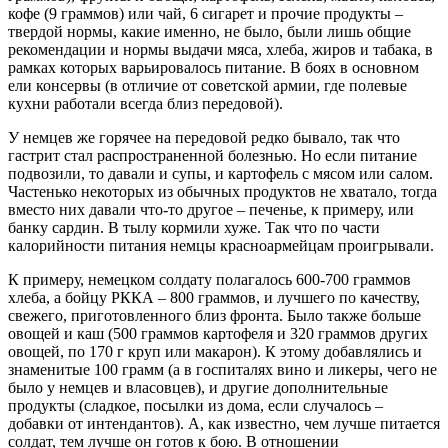
кофе (9 граммов) или чай, 6 сигарет и прочие продукты –
твердой нормы, какие именно, не было, были лишь общие
рекомендации и нормы выдачи мяса, хлеба, жиров и табака, в
рамках которых варьировалось питание. В боях в основном
ели консервы (в отличие от советской армии, где полевые
кухни работали всегда близ передовой).
У немцев же горячее на передовой редко бывало, так что
гастрит стал распространенной болезнью. Но если питание
подвозили, то давали и супы, и картофель с мясом или салом.
Частенько некоторых из обычных продуктов не хватало, тогда
вместо них давали что-то другое – печенье, к примеру, или
банку сардин. В тылу кормили хуже. Так что по части
калорийности питания немцы красноармейцам проигрывали.
К примеру, немецком солдату полагалось 600-700 граммов
хлеба, а бойцу РККА – 800 граммов, и лучшего по качеству,
свежего, приготовленного близ фронта. Было также больше
овощей и каш (500 граммов картофеля и 320 граммов других
овощей, по 170 г круп или макарон). К этому добавлялись и
знаменитые 100 грамм (а в госпиталях вино и ликеры, чего не
было у немцев и власовцев), и другие дополнительные
продукты (сладкое, посылки из дома, если случалось –
добавки от интендантов). А, как известно, чем лучше питается
солдат, тем лучше он готов к бою. В отношении