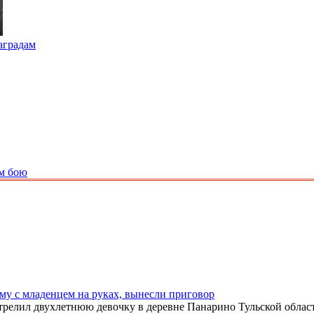
наградам
ем бою
му с младенцем на руках, вынесли приговор
релил двухлетнюю девочку в деревне Панарино Тульской област