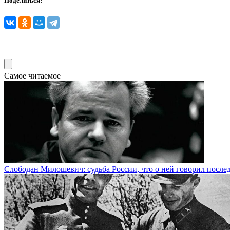
Поделиться:
Самое читаемое
Слободан Милошевич: судьба России, что о ней говорил посл