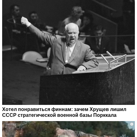
Хотел понравиться финнам: зачем Хрущев лишил
СССР стратегической военной базы Порккала
i