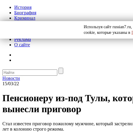
История
Биография
Криминал
СССР
Используя сайт russian7.r
Тайны
cookie, которые указаны в
Рекомендации
Реклама
О сайте
Новости
15/03/22
Пенсионеру из-под Тулы, кот
вынесли приговор
Стал известен приговор пожилому мужчине, который застрелил
лет в колонию строго режима.