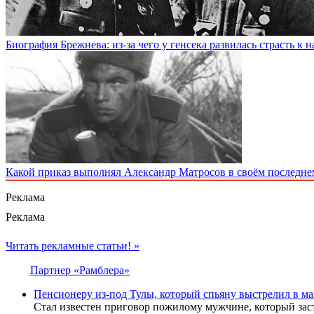
Биография Брежнева: из-за чего у генсека развилась страсть к 
Какой приказ выполнял Александр Матросов в своём последн
Реклама
Реклама
Читать рекламные статьи! »
Партнер «Рамблера»
Пенсионеру из-под Тулы, который спьяну выстрелил в ма
Стал известен приговор пожилому мужчине, который заст