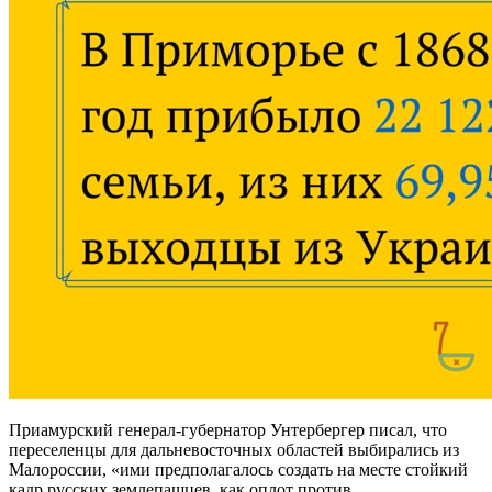
Приамурский генерал-губернатор Унтербергер писал, что
переселенцы для дальневосточных областей выбирались из
Малороссии, «ими предполагалось создать на месте стойкий
кадр русских землепашцев, как оплот против