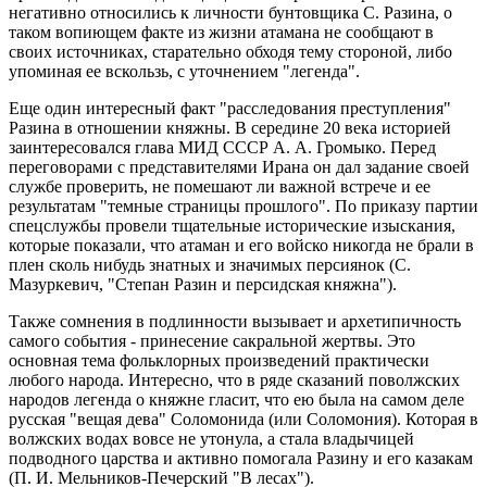
негативно относились к личности бунтовщика С. Разина, о
таком вопиющем факте из жизни атамана не сообщают в
своих источниках, старательно обходя тему стороной, либо
упоминая ее вскользь, с уточнением "легенда".
Еще один интересный факт "расследования преступления"
Разина в отношении княжны. В середине 20 века историей
заинтересовался глава МИД СССР А. А. Громыко. Перед
переговорами с представителями Ирана он дал задание своей
службе проверить, не помешают ли важной встрече и ее
результатам "темные страницы прошлого". По приказу партии
спецслужбы провели тщательные исторические изыскания,
которые показали, что атаман и его войско никогда не брали в
плен сколь нибудь знатных и значимых персиянок (С.
Мазуркевич, "Степан Разин и персидская княжна").
Также сомнения в подлинности вызывает и архетипичность
самого события - принесение сакральной жертвы. Это
основная тема фольклорных произведений практически
любого народа. Интересно, что в ряде сказаний поволжских
народов легенда о княжне гласит, что ею была на самом деле
русская "вещая дева" Соломонида (или Соломония). Которая в
волжских водах вовсе не утонула, а стала владычицей
подводного царства и активно помогала Разину и его казакам
(П. И. Мельников-Печерский "В лесах").