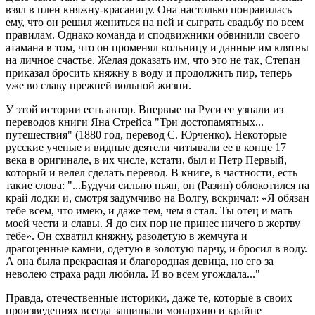
взял в плен княжну-красавицу. Она настолько понравилась
ему, что он решил жениться на ней и сыграть свадьбу по всем
правилам. Однако команда и сподвижники обвинили своего
атамана в том, что он променял вольницу и данные им клятвы
на личное счастье. Желая доказать им, что это не так, Степан
приказал бросить княжну в воду и продолжить пир, теперь
уже во славу прежней вольной жизни.
У этой истории есть автор. Впервые на Руси ее узнали из
переводов книги Яна Стрейса "Три достопамятных...
путешествия" (1880 год, перевод С. Юрченко). Некоторые
русские ученые и видные деятели читывали ее в конце 17
века в оригинале, в их числе, кстати, был и Петр Первый,
который и велел сделать перевод. В книге, в частности, есть
такие слова: "...Будучи сильно пьян, он (Разин) облокотился на
край лодки и, смотря задумчиво на Волгу, вскричал: «Я обязан
тебе всем, что имею, и даже тем, чем я стал. Ты отец и мать
моей чести и славы. Я до сих пор не принес ничего в жертву
тебе». Он схватил княжну, разодетую в жемчуга и
драгоценные камни, одетую в золотую парчу, и бросил в воду.
А она была прекрасная и благородная девица, но его за
неволею страха ради любила. И во всем угождала..."
Правда, отечественные историки, даже те, которые в своих
произведениях всегда защищали монархию и крайне