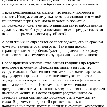
засвидетельствован, чтобы брак считался действительным.
Также родственники опасались, что невесту подменят в
темноте. Иногда, если девушка не хотела становиться женой
конкретного парня, она могла незаметно сбежать с
супружеского ложа, а ее место занимала какая-нибудь девица.
Делалось это, чтобы утром поставить всех перед фактом: этот
парень теперь муж совсем другой особы.
А если жених не справлялся со своей задачей, его на брачном
ложе мог заменить брат или отец. Так наши предки
гарантировали, что ребенок будет принадлежать к их роду,
если невеста забеременеет сразу при лишении невинности.
После принятия христианства данная традиция претерпела
некоторые изменения. Церковь настаивала на том, что
супруги должны быть единственными половыми партнерами
друг у друга. Православные священнослужители резко
осуждали и помещиков, которые пользовались феодальным
правом первой ночи. Поэтому в народе укоренилось
представление о том, что лишить девушку невинности должен
именно ее жених. И вместо старших родственников со
свечкой у двери спальни молодоженов стала «дежурить»
сваха. Впрочем, иногда к ней присоединялись и
подвыпившие гости, которые шутили и смеялись, откровенно