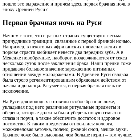
пошло это выражение и причем здесь первая брачная ночь в
эпоху Древней Руси?
Первая брачная ночь на Руси
Начнем с того, что в разных странах существуют весьма
причудливые традиции, связанные с первой брачной ночью.
Например, в некоторых африканских племенах жених в
порыве страсти выбивает невесте два передних зуба. А в
Мексике новобрачные, наоборот, воздерживаются от секса
несколько суток после заключения брака. Наши предки тоже
придавали большое значение зарождению интимных
отношений между молодоженами. В Древней Руси свадьба
была строго регламентированным обрядовым действом от
начала и до конца. Разумеется, и первая брачная ночь не
исключение.
На Руси для молодых готовили особое брачное ложе,
укладывая под него различные ритуальные предметы и
обереги, которые должны были уберечь новую семью от
сглаза и порчи, а также обеспечить достаток и здоровое
потомство. К таким предметам относились: кочерга,
можжевеловая веточка, полено, ржаной сноп, мешок муки.
Брачное ложе было высоким, чем больше перин – тем лучше.