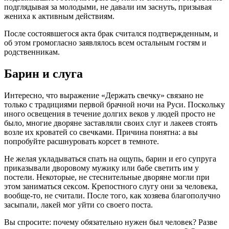
подглядывая за молодыми, не давали им заснуть, призывая
жениха к активным действиям.
После состоявшегося акта брак считался подтвержденным, и
об этом громогласно заявлялось всем остальным гостям и
родственникам.
Барин и слуга
Интересно, что выражение «Держать свечку» связано не
только с традициями первой брачной ночи на Руси. Поскольку
иного освещения в течение долгих веков у людей просто не
было, многие дворяне заставляли своих слуг и лакеев стоять
возле их кроватей со свечками. Причина понятна: а вы
попробуйте расшнуровать корсет в темноте.
Не желая укладываться спать на ощупь, барин и его супруга
приказывали дворовому мужику или бабе светить им у
постели. Некоторые, не стеснительные дворяне могли при
этом заниматься сексом. Крепостного слугу они за человека,
вообще-то, не считали. После того, как хозяева благополучно
засыпали, лакей мог уйти со своего поста.
Вы спросите: почему обязательно нужен был человек? Разве