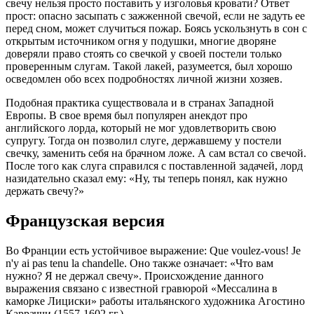
свечу нельзя просто поставить у изголовья кровати? Ответ
прост: опасно засыпать с зажженной свечой, если не задуть ее
перед сном, может случиться пожар. Боясь ускользнуть в сон с
открытым источником огня у подушки, многие дворяне
доверяли право стоять со свечкой у своей постели только
проверенным слугам. Такой лакей, разумеется, был хорошо
осведомлен обо всех подробностях личной жизни хозяев.
Подобная практика существовала и в странах Западной
Европы. В свое время был популярен анекдот про
английского лорда, который не мог удовлетворить свою
супругу. Тогда он позволил слуге, державшему у постели
свечку, заменить себя на брачном ложе. А сам встал со свечой.
После того как слуга справился с поставленной задачей, лорд
назидательно сказал ему: «Ну, ты теперь понял, как нужно
держать свечу?»
Французская версия
Во Франции есть устойчивое выражение: Que voulez-vous! Je
n'y ai pas tenu la chandelle. Оно также означает: «Что вам
нужно? Я не держал свечу». Происхождение данного
выражения связано с известной гравюрой «Мессалина в
каморке Лициски» работы итальянского художника Агостино
Карраччи (1557-1602 гг.).