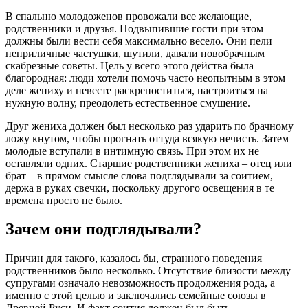
В спальню молодоженов провожали все желающие,
родственники и друзья. Подвыпившие гости при этом
должны были вести себя максимально весело. Они пели
неприличные частушки, шутили, давали новобрачным
скабрезные советы. Цель у всего этого действа была
благородная: люди хотели помочь часто неопытным в этом
деле жениху и невесте раскрепоститься, настроиться на
нужную волну, преодолеть естественное смущение.
Друг жениха должен был несколько раз ударить по брачному
ложу кнутом, чтобы прогнать оттуда всякую нечисть. Затем
молодые вступали в интимную связь. При этом их не
оставляли одних. Старшие родственники жениха – отец или
брат – в прямом смысле слова подглядывали за соитием,
держа в руках свечки, поскольку другого освещения в те
времена просто не было.
Зачем они подглядывали?
Причин для такого, казалось бы, странного поведения
родственников было несколько. Отсутствие близости между
супругами означало невозможность продолжения рода, а
именно с этой целью и заключались семейные союзы в
Древней Руси. И факт соития должен был быть