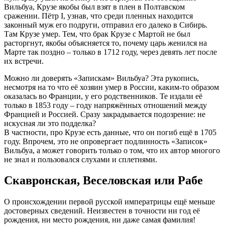
Вильбуа, Крузе якобы был взят в плен в Полтавском
сражении. Пётр I, узнав, что среди пленных находится
законный муж его подруги, отправил его далеко в Сибирь.
Там Крузе умер. Тем, что брак Крузе с Мартой не был
расторгнут, якобы объясняется то, почему царь женился на
Марте так поздно – только в 1712 году, через девять лет после
их встречи.
Можно ли доверять «Запискам» Вильбуа? Эта рукопись,
несмотря на то что её хозяин умер в России, каким-то образом
оказалась во Франции, у его родственников. Те издали её
только в 1853 году – году напряжённых отношений между
Францией и Россией. Сразу закрадывается подозрение: не
искусная ли это подделка?
В частности, про Крузе есть данные, что он погиб ещё в 1705
году. Впрочем, это не опровергает подлинность «Записок»
Вильбуа, а может говорить только о том, что их автор многого
не знал и пользовался слухами и сплетнями.
Скавронская, Веселовская или Рабе
О происхождении первой русской императрицы ещё меньше
достоверных сведений. Неизвестен в точности ни год её
рождения, ни место рождения, ни даже самая фамилия!