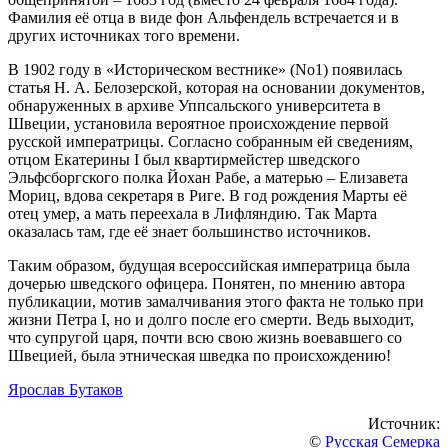
Фамилия её отца в виде фон Альфендель встречается и в
других источниках того времени.
В 1902 году в «Историческом вестнике» (No1) появилась
статья Н. А. Белозерской, которая на основании документов,
обнаруженных в архиве Уппсальского университета в
Швеции, установила вероятное происхождение первой
русской императрицы. Согласно собранным ей сведениям,
отцом Екатерины I был квартирмейстер шведского
Эльфсборгского полка Йохан Рабе, а матерью – Елизавета
Мориц, вдова секретаря в Риге. В год рождения Марты её
отец умер, а мать переехала в Лифляндию. Так Марта
оказалась там, где её знает большинство источников.
Таким образом, будущая всероссийская императрица была
дочерью шведского офицера. Понятен, по мнению автора
публикации, мотив замалчивания этого факта не только при
жизни Петра I, но и долго после его смерти. Ведь выходит,
что супругой царя, почти всю свою жизнь воевавшего со
Швецией, была этническая шведка по происхождению!
Ярослав Бутаков
Источник:
©
Русская Семерка