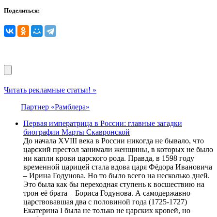
Поделиться:
Читать рекламные статьи! »
Партнер «Рамблера»
Первая императрица в России: главные загадки
биографии Марты Скавронской
До начала XVIII века в России никогда не бывало, что
царский престол занимали женщины, в которых не было
ни капли крови царского рода. Правда, в 1598 году
временной царицей стала вдова царя Фёдора Ивановича
– Ирина Годунова. Но то было всего на несколько дней.
Это была как бы переходная ступень к восшествию на
трон её брата – Бориса Годунова. А самодержавно
царствовавшая два с половиной года (1725-1727)
Екатерина I была не только не царских кровей, но