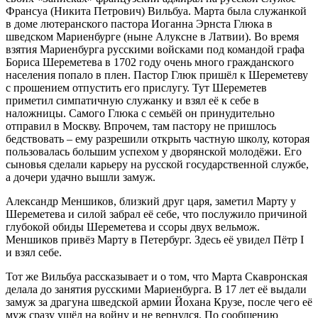
Франсуа (Никита Петрович) Вильбуа. Марта была служанкой
в доме лютеранского пастора Иоганна Эрнста Глюка в
шведском Мариенбурге (ныне Алуксне в Латвии). Во время
взятия Мариенбурга русскими войсками под командой графа
Бориса Шереметева в 1702 году очень много гражданского
населения попало в плен. Пастор Глюк пришёл к Шереметеву
с прошением отпустить его прислугу. Тут Шереметев
приметил симпатичную служанку и взял её к себе в
наложницы. Самого Глюка с семьёй он принудительно
отправил в Москву. Впрочем, там пастору не пришлось
бедствовать – ему разрешили открыть частную школу, которая
пользовалась большим успехом у дворянской молодёжи. Его
сыновья сделали карьеру на русской государственной службе,
а дочери удачно вышли замуж.
Александр Меншиков, близкий друг царя, заметил Марту у
Шереметева и силой забрал её себе, что послужило причиной
глубокой обиды Шереметева и ссоры двух вельмож.
Меншиков привёз Марту в Петербург. Здесь её увидел Пётр I
и взял себе.
Тот же Вильбуа рассказывает и о том, что Марта Скавронская
делала до занятия русскими Мариенбурга. В 17 лет её выдали
замуж за драгуна шведской армии Йохана Крузе, после чего её
муж сразу ушёл на войну и не вернулся. По сообщению