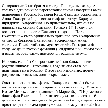
Скавронские были братья и сестры Екатерины, которые
только в единоличное царствование самой Екатерины были
привезены в Россию. Их звали Карл, Фридрих, Христина и
Анна. Екатерина I присвоила графский титул Карлу и
Фридриху Скавронским. Но примечательно, что она не
называла их своими братьями. Только в 1741 году, при
восшествии на престол Елизаветы – дочери Петра и
Екатерины – было официально признано, что Скавронские
являются братьями Екатерины, а Христина и Анна –
сёстрами. Прибалтийским мужьям сестёр Екатерины были
тогда же даны русские фамилии (Гендриковы и Ефимовские),
и всему их роду также присвоены графские титулы.
Конечно, если бы Скавронские не были ближайшими
родственниками Екатерины I, вряд ли она стала бы
приглашать их в Россию. И всё-таки непонятно, почему
родственная связь так долго скрывалась.
Опять же непонятные факты. Скавронские якобы были
литовскими дворянами и приехали из имения под Минском.
Но где Минск, а где лифляндский Мариенбург?! Кроме того, в
биографии Екатерины I нет ничего, указывающего на её
дворянское происхождение. Родители её были, видимо, самые
простые, раз она сама прислуживала в доме у пастора! Она