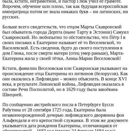
была, кстати, неграмотной, и пастор Глюк учил её грамоте.
Впрочем, обучение шло плохо, так как будущая всероссийская
императрица потом не знала никаких букв – ни латинских, ни
русских.
Больше всего свидетельств, что отцом Марты Скавронской
был обыватель города Дерпта (ныне Тарту в Эстонии) Самуил
Скавронский. Но любопытно то обстоятельство, что Пётр I в
своих письмах к Екатерине называет её то Веселевской, то
Василевской. Есть сведения, будто до своего поступления в
дом Глюка, после смерти матери (отец умер раньше), Марта-
Екатерина жила у своей тётки, Анны-Марии Веселовской!
Кстати, фамилии Веселовская или Скавронская указывают на
происхождение отца Екатерины из литвинов (белорусов). Как
они оказались в Лифляндии – можно объяснить. В конце XVI
века, в результате Ливонской войны, Лифляндия оказалась в
составе Речи Посполитой, но в 1629 году была завоёвана
Швецией.
По сообщению австрийского посла в Петербурге Бусси
Рабутина от 28 сентября 1725 года, Екатерина была
незаконнорожденной дочерью лифляндского дворянина фон
Альфендаля и его крепостной служанки. В этом же документе
указывается дата рождения Екатерины, отличающаяся от
общепринятой – 1683 год (вместо 24 февраля 1684 года).