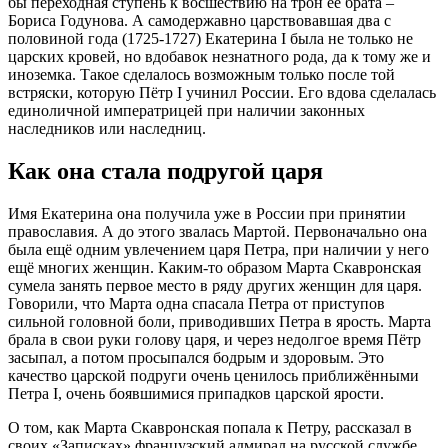
бы переходная ступень к восшествию на трон её брата –
Бориса Годунова. А самодержавно царствовавшая два с
половиной года (1725-1727) Екатерина I была не только не
царских кровей, но вдобавок незнатного рода, да к тому же и
иноземка. Такое сделалось возможным только после той
встряски, которую Пётр I учинил России. Его вдова сделалась
единоличной императрицей при наличии законных
наследников или наследниц.
Как она стала подругой царя
Имя Екатерина она получила уже в России при принятии
православия. А до этого звалась Мартой. Первоначально она
была ещё одним увлечением царя Петра, при наличии у него
ещё многих женщин. Каким-то образом Марта Скавронская
сумела занять первое место в ряду других женщин для царя.
Говорили, что Марта одна спасала Петра от приступов
сильной головной боли, приводивших Петра в ярость. Марта
брала в свои руки голову царя, и через недолгое время Пётр
засыпал, а потом просыпался бодрым и здоровым. Это
качество царской подруги очень ценилось приближёнными
Петра I, очень боявшимися припадков царской ярости.
О том, как Марта Скавронская попала к Петру, рассказал в
своих «Записках» французский адмирал на русской службе