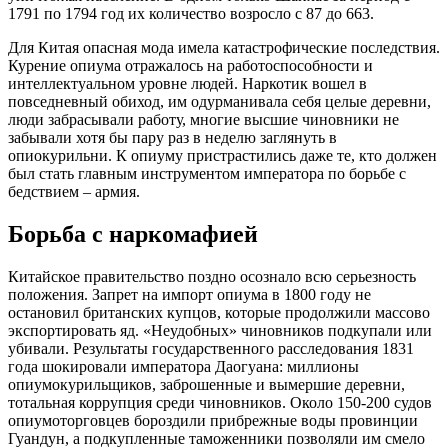
1791 по 1794 год их количество возросло с 87 до 663.
Для Китая опасная мода имела катастрофические последствия.
Курение опиума отражалось на работоспособности и
интеллектуальном уровне людей. Наркотик вошел в
повседневный обиход, им одурманивала себя целые деревни,
люди забрасывали работу, многие высшие чиновники не
забывали хотя бы пару раз в неделю заглянуть в
опиокурильни. К опиуму пристрастились даже те, кто должен
был стать главным инструментом императора по борьбе с
бедствием – армия.
Борьба с наркомафией
Китайское правительство поздно осознало всю серьезность
положения. Запрет на импорт опиума в 1800 году не
остановил британских купцов, которые продолжили массово
экспортировать яд. «Неудобных» чиновников подкупали или
убивали. Результаты государственного расследования 1831
года шокировали императора Даогуана: миллионы
опиумокурильщиков, заброшенные и вымершие деревни,
тотальная коррупция среди чиновников. Около 150-200 судов
опиумоторговцев бороздили прибрежные воды провинции
Гуандун, а подкупленные таможенники позволяли им смело