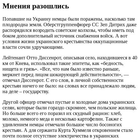
Мнения разошлись
Попавшие на Украину немцы были поражены, насколько там
плодородна земля. Оберстгруппенфюрер СС Зеп Дитрих даже
распорядился возродить советские колхозы, чтобы иметь под
боком дополнительный источник снабжения войск. А вот
условия жизни украинского крестьянства оккупационные
власти сочли удручающими.
Лейтенант Отто Диссенрот, описывая село, находившееся в 40
км от Киева, использовал такие эпитеты, как «бедность,
нищета и грязь». «Все, что нам было известно раньше,
меркнет перед лицом шокирующей действительности», —
отмечал Диссенрот. С его слов, в личной собственности
крестьян ничего не было: на словах все принадлежало людям,
на деле – государству.
Другой офицер отмечал пустые и холодные дома украинских
селян, которые были гораздо скромнее, чем польские жилища.
Но больше всего его поразил их скудный рацион: хлеб,
молоко, немного меда и несколько картофелин. Также с
удивлением немцы отмечали большое число босоногих
крестьян. А для сержанта Курта Хуммеля откровением стало
почти полное отсутствие электричества в украинских