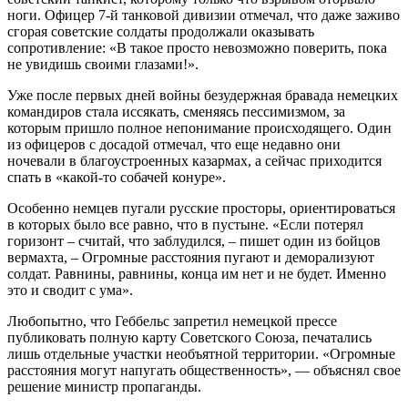
ноги. Офицер 7-й танковой дивизии отмечал, что даже заживо
сгорая советские солдаты продолжали оказывать
сопротивление: «В такое просто невозможно поверить, пока
не увидишь своими глазами!».
Уже после первых дней войны безудержная бравада немецких
командиров стала иссякать, сменяясь пессимизмом, за
которым пришло полное непонимание происходящего. Один
из офицеров с досадой отмечал, что еще недавно они
ночевали в благоустроенных казармах, а сейчас приходится
спать в «какой-то собачей конуре».
Особенно немцев пугали русские просторы, ориентироваться
в которых было все равно, что в пустыне. «Если потерял
горизонт – считай, что заблудился, – пишет один из бойцов
вермахта, – Огромные расстояния пугают и деморализуют
солдат. Равнины, равнины, конца им нет и не будет. Именно
это и сводит с ума».
Любопытно, что Геббельс запретил немецкой прессе
публиковать полную карту Советского Союза, печатались
лишь отдельные участки необъятной территории. «Огромные
расстояния могут напугать общественность», — объяснял свое
решение министр пропаганды.