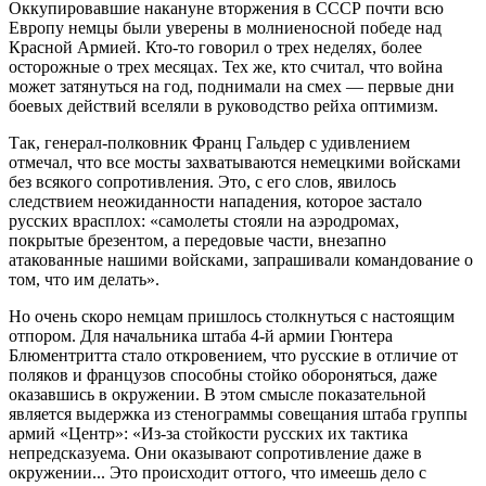
Оккупировавшие накануне вторжения в СССР почти всю
Европу немцы были уверены в молниеносной победе над
Красной Армией. Кто-то говорил о трех неделях, более
осторожные о трех месяцах. Тех же, кто считал, что война
может затянуться на год, поднимали на смех — первые дни
боевых действий вселяли в руководство рейха оптимизм.
Так, генерал-полковник Франц Гальдер с удивлением
отмечал, что все мосты захватываются немецкими войсками
без всякого сопротивления. Это, с его слов, явилось
следствием неожиданности нападения, которое застало
русских врасплох: «самолеты стояли на аэродромах,
покрытые брезентом, а передовые части, внезапно
атакованные нашими войсками, запрашивали командование о
том, что им делать».
Но очень скоро немцам пришлось столкнуться с настоящим
отпором. Для начальника штаба 4-й армии Гюнтера
Блюментритта стало откровением, что русские в отличие от
поляков и французов способны стойко обороняться, даже
оказавшись в окружении. В этом смысле показательной
является выдержка из стенограммы совещания штаба группы
армий «Центр»: «Из-за стойкости русских их тактика
непредсказуема. Они оказывают сопротивление даже в
окружении... Это происходит оттого, что имеешь дело с