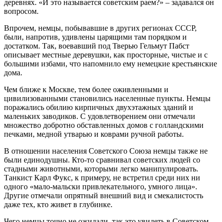
деревнях. «И это называется советским раем?» – задавался он
вопросом.
Впрочем, немцы, побывавшие в других регионах СССР,
были, напротив, удивлены царящими там порядком и
достатком. Так, воевавший под Тверью Гельмут Пабст
описывает местные деревушки, как просторные, чистые и с
большими избами, что напомнило ему немецкие крестьянские
дома.
Чем ближе к Москве, тем более оживленными и
цивилизованными становились населенные пункты. Немцы
поражались обилию кирпичных двухэтажных зданий и
маленьких заводиков. С удовлетворением они отмечали
множество добротно обставленных домов с голландскими
печками, медной утварью и коврами ручной работы.
В отношении населения Советского Союза немцы также не
были единодушны. Кто-то сравнивал советских людей со
стадными животными, которыми легко манипулировать.
Танкист Карл Фукс, к примеру, не встретил среди них ни
одного «мало-мальски привлекательного, умного лица».
Другие отмечали опрятный внешний вид и смекалистость
даже тех, кто живет в глубинке.
Чего немцы точно не ожидали, так это увидеть в Советском