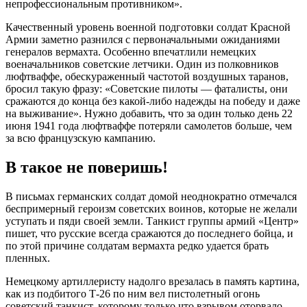
непрофессиональным противником».
Качественный уровень военной подготовки солдат Красной
Армии заметно разнился с первоначальными ожиданиями
генералов вермахта. Особенно впечатлили немецких
военачальников советские летчики. Один из полковников
люфтваффе, обескураженный частотой воздушных таранов,
бросил такую фразу: «Советские пилоты — фаталисты, они
сражаются до конца без какой-либо надежды на победу и даже
на выживание». Нужно добавить, что за один только день 22
июня 1941 года люфтваффе потеряли самолетов больше, чем
за всю французскую кампанию.
В такое не поверишь!
В письмах германских солдат домой неоднократно отмечался
беспримерный героизм советских воинов, которые не желали
уступать и пяди своей земли. Танкист группы армий «Центр»
пишет, что русские всегда сражаются до последнего бойца, и
по этой причине солдатам вермахта редко удается брать
пленных.
Немецкому артиллеристу надолго врезалась в память картина,
как из подбитого Т-26 по ним вел пистолетный огонь
советский танкист, которому только что взрывом оторвало