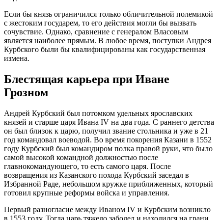
Если бы князь ограничился только обличительной полемикой
с жестоким государем, то его действия могли бы вызвать
сочувствие. Однако, сравнение с генералом Власовым
является наиболее прямым. В любое время, поступки Андрея
Курбского были бы квалифицированы как государственная
измена.
Блестящая карьера при Иване
Грозном
Андрей Курбский был потомком удельных ярославских
князей и старше царя Ивана IV на два года. С раннего детства
он был близок к царю, получил звание стольника и уже в 21
год командовал воеводой. Во время покорения Казани в 1552
году Курбский был командиром полка правой руки, что было
самой высокой командной должностью после
главнокомандующего, то есть самого царя. После
возвращения из Казанского похода Курбский заседал в
Избранной Раде, небольшом кружке приближенных, который
готовил крупные реформы войска и управления.
Первый разногласие между Иваном IV и Курбским возникло
в 1553 году. Тогда царь тяжело заболел и находился на грани