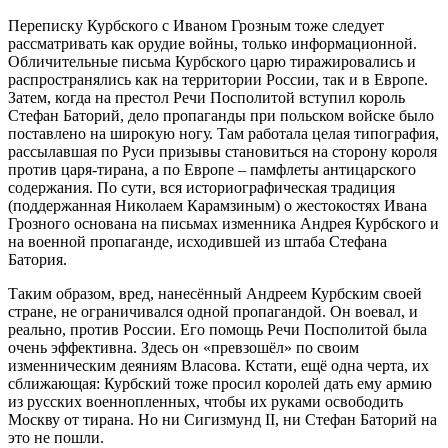
Переписку Курбского с Иваном Грозным тоже следует
рассматривать как орудие войны, только информационной.
Обличительные письма Курбского царю тиражировались и
распространялись как на территории России, так и в Европе.
Затем, когда на престол Речи Посполитой вступил король
Стефан Баторий, дело пропаганды при польском войске было
поставлено на широкую ногу. Там работала целая типография,
рассылавшая по Руси призывы становиться на сторону короля
против царя-тирана, а по Европе – памфлеты антицарского
содержания. По сути, вся историографическая традиция
(поддержанная Николаем Карамзиным) о жестокостях Ивана
Грозного основана на письмах изменника Андрея Курбского и
на военной пропаганде, исходившей из штаба Стефана
Батория.
Таким образом, вред, нанесённый Андреем Курбским своей
стране, не ограничивался одной пропагандой. Он воевал, и
реально, против России. Его помощь Речи Посполитой была
очень эффективна. Здесь он «превзошёл» по своим
изменническим деяниям Власова. Кстати, ещё одна черта, их
сближающая: Курбский тоже просил королей дать ему армию
из русских военнопленных, чтобы их руками освободить
Москву от тирана. Но ни Сигизмунд II, ни Стефан Баторий на
это не пошли.