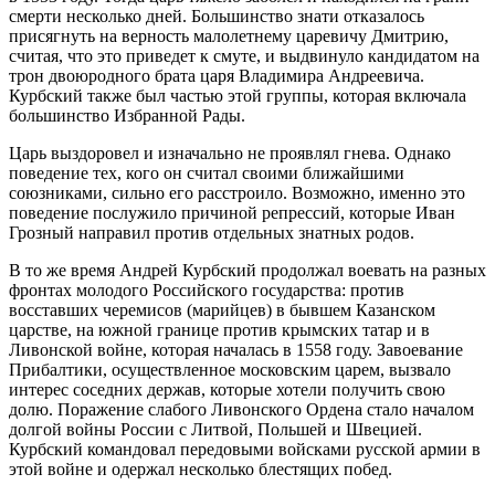
смерти несколько дней. Большинство знати отказалось
присягнуть на верность малолетнему царевичу Дмитрию,
считая, что это приведет к смуте, и выдвинуло кандидатом на
трон двоюродного брата царя Владимира Андреевича.
Курбский также был частью этой группы, которая включала
большинство Избранной Рады.
Царь выздоровел и изначально не проявлял гнева. Однако
поведение тех, кого он считал своими ближайшими
союзниками, сильно его расстроило. Возможно, именно это
поведение послужило причиной репрессий, которые Иван
Грозный направил против отдельных знатных родов.
В то же время Андрей Курбский продолжал воевать на разных
фронтах молодого Российского государства: против
восставших черемисов (марийцев) в бывшем Казанском
царстве, на южной границе против крымских татар и в
Ливонской войне, которая началась в 1558 году. Завоевание
Прибалтики, осуществленное московским царем, вызвало
интерес соседних держав, которые хотели получить свою
долю. Поражение слабого Ливонского Ордена стало началом
долгой войны России с Литвой, Польшей и Швецией.
Курбский командовал передовыми войсками русской армии в
этой войне и одержал несколько блестящих побед.