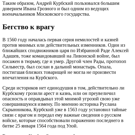
Таким образом, Андрей Курбский пользовался большим
доверием Ивана Грозного и был одним из ведущих
военачальников Московского государства.
Бегство к врагу
В 1560 году началась первая серия немилостей и казней
против мнимых или действительных изменников. Один из
ближайших сподвижников царя по Избранной Раде Алексей
Адашев, тоже командовавший на Ливонской войне, был
посажен в тюрьму, где и умер. Другой член Рады, протопоп
Сильвестр, был сослан в дальний монастырь. Опала,
постигшая близких товарищей не могла не произвести
впечатления на Курбского.
Среди историков нет единодушия в том, действительно ли
Курбскому грозили арест и казнь, или он преувеличил
опасность и оправдывал этой мнимой угрозой свою уже
совершившуюся измену. По мнению историка Руслана
Скрынникова, Курбский уже в 1563 году установил тайные
связи с врагом и передал ему важные сведения о русском
войске, которые способствовали поражению последнего в
битве 25 января 1564 года под Улой.