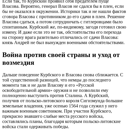
Если так, то Курбский проявил себя предателем пуще
Власова. Вероятно, генерал Власов не сдался бы в плен, если
бы не оказался в окружении. Историки так и не нашли фактов
сговора Власова с противником до его сдачи в плен. Решение
Власова сдаться, а потом сотрудничать с гитлеровцами было
спонтанным. Курбский же, по-видимому, загодя готовил свою
измену. И даже если это не так, обстоятельства его перехода
на сторону врага разительно отличались от сдачи Власова:
князь Андрей не был вынужден военными обстоятельствами.
Война против своей страны и уход от
возмездия
Дальше поведение Курбского и Власова снова сближается. С
той существенной разницей, что немцы до последнего
момента так и не дали Власову и его «Русской
освободительной армии» оружия и не позволили ему
полноценно выступить против Сталина. А Курбский,
получив от польско-литовского короля Сигизмунда большие
земельные владения, уже осенью 1564 года служил у него
важным военным советником. При участии Курбского,
прекрасно знавшего слабые места русского войска,
составлялись планы, благодаря которым польско-литовские
войска стали одерживать победы.