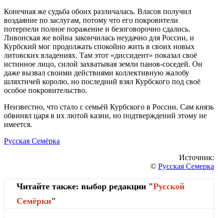
Конечная же судьба обоих различалась. Власов получил
воздаяние по заслугам, потому что его покровители
потерпели полное поражение и безоговорочно сдались.
Ливонская же война закончилась неудачно для России, и
Курбский мог продолжать спокойно жить в своих новых
литовских владениях. Там этот «диссидент» показал своё
истинное лицо, силой захватывая земли панов-соседей. Он
даже вызвал своими действиями коллективную жалобу
шляхтичей королю, но последний взял Курбского под своё
особое покровительство.
Неизвестно, что стало с семьёй Курбского в России. Сам князь
обвинял царя в их лютой казни, но подтверждений этому не
имеется.
Русская Семёрка
Источник:
©
Русская Семерка
Читайте также: выбор редакции "
Русской
Cемёрки
"