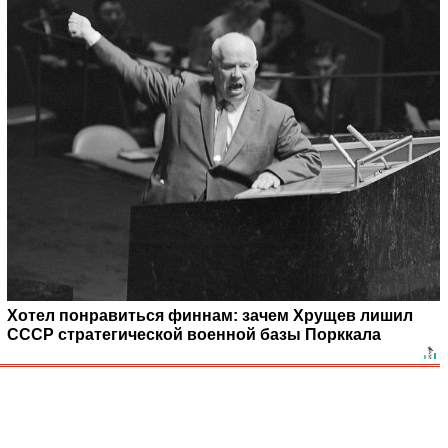
Хотел понравиться финнам: зачем Хрущев лишил
СССР стратегической военной базы Порккала