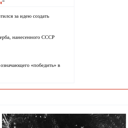
и
"
тился за идею создать
ерба, нанесенного СССР
, означающего «победить» в