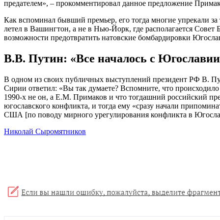
предателем», – прокомментировал данное предложение Примак
Как вспоминал бывший премьер, его тогда многие упрекали за 
летел в Вашингтон, а не в Нью-Йорк, где располагается Совет 
возможности предотвратить натовские бомбардировки Югосла
В.В. Путин: «Все началось с Югослави
В одном из своих публичных выступлений президент РФ В. П
Сирии ответил: «Вы так думаете? Вспомните, что происходило 
1990-х не он, а Е.М. Примаков и что тогдашний российский пр
югославского конфликта, и тогда ему «сразу начали припомина
США [по поводу мирного урегулирования конфликта в Югослав
Николай Сыромятников