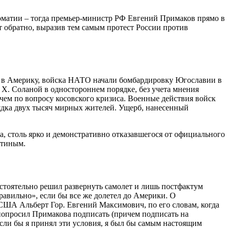
оматии – тогда премьер-министр РФ Евгений Примаков прямо в
 обратно, выразив тем самым протест России против
ути в Америку, войска НАТО начали бомбардировку Югославии в
Х. Соланой в одностороннем порядке, без учета мнения
чем по вопросу косовского кризиса. Военные действия войск
дка двух тысяч мирных жителей. Ущерб, нанесенный
, столь ярко и демонстративно отказавшегося от официального
утиным.
остоятельно решил развернуть самолет и лишь постфактум
авильно», если бы все же долетел до Америки. О
 США Альберт Гор. Евгений Максимович, по его словам, когда
попросил Примакова подписать (причем подписать на
сли бы я принял эти условия, я был бы самым настоящим