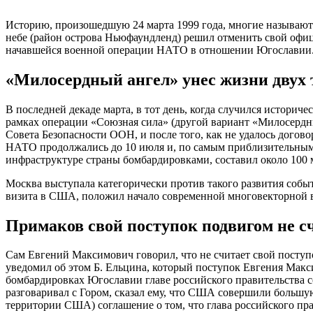
Историю, произошедшую 24 марта 1999 года, многие называют
небе (район острова Ньюфаундленд) решил отменить свой офи
начавшейся военной операции НАТО в отношении Югославии
«Милосердный ангел» унес жизни двух
В последней декаде марта, в тот день, когда случился истори
рамках операции «Союзная сила» (другой вариант «Милосердн
Совета Безопасности ООН, и после того, как не удалось дого
НАТО продолжались до 10 июля и, по самым приблизительным
инфраструктуре страны бомбардировками, составил около 100 
Москва выступала категорически против такого развития собы
визита в США, положил начало современной многовекторной 
Примаков свой поступок подвигом не с
Сам Евгений Максимович говорил, что не считает свой поступ
уведомил об этом Б. Ельцина, который поступок Евгения Макс
бомбардировках Югославии главе российского правительства с
разговаривал с Гором, сказал ему, что США совершили больш
территории США) соглашение о том, что глава российского пр