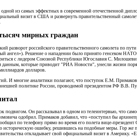
 одной из самых эффектных в современной отечественной дипл
циальный визит в США и развернуть правительственный самолет
.
 тысяч мирных граждан
ческий разворот российского правительственного самолета по п
ый ангел»). Решение о нападении было принято генсеком НАТО 
вориться с лидером Союзной Республики Югославия С. Милошеви
 данным, которые приводит "РИА Новости", унесли жизни поря
миллиардов долларов.
тий. И многие аналитики полагают, что поступок Е.М. Примакова
внешней политике России, проводимой президентом РФ В.В. П
читал
ок подвигом. Он рассказывал в одном из телеинтервью, что сам
имовича одобрил. Примаков добавил, что «поступил бы архинепр
ообщил по телефону прямо во время его полета вице-президент
ую историческую ошибку, решившись на подобные меры. Гор же 
авительства откладывает свой официальный визит в Америку. «Е