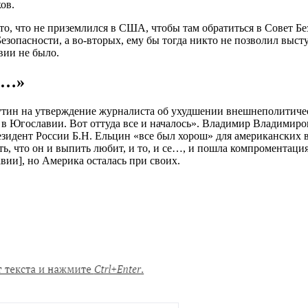
ов.
то, что не приземлился в США, чтобы там обратиться в Совет Бе
Безопасности, а во-вторых, ему бы тогда никто не позволил выст
вии не было.
и…»
утин на утверждение журналиста об ухудшении внешнеполитиче
в Югославии. Вот оттуда все и началось». Владимир Владимиров
езидент России Б.Н. Ельцин «все был хорош» для американских 
ть, что он и выпить любит, и то, и се…, и пошла компроментаци
ии], но Америка осталась при своих.