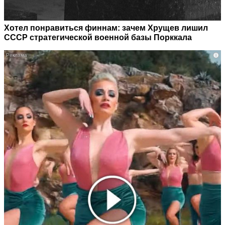
Хотел понравиться финнам: зачем Хрущев лишил
СССР стратегической военной базы Порккала
i