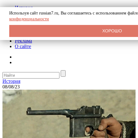
История
Биография
Используя сайт russian7.ru, Вы соглашаетесь с использованием фай
Криминал
конфиденциальности
СССР
Тайны
ХОРОШО
Рекомендации
Реклама
О сайте
История
08/08/23