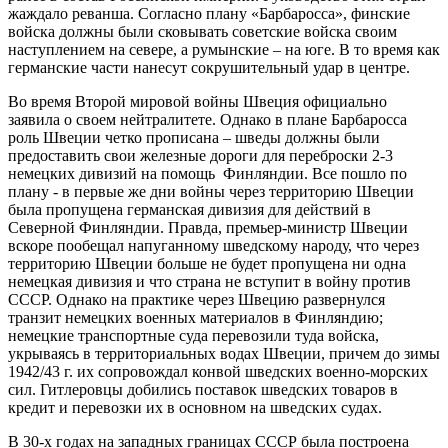
жаждало реванша. Согласно плану «Барбаросса», финские
войска должны были сковывать советские войска своим
наступлением на севере, а румынские – на юге. В то время как
германские части нанесут сокрушительный удар в центре.
Во время Второй мировой войны Швеция официально
заявила о своем нейтралитете. Однако в плане Барбаросса
роль Швеции четко прописана – шведы должны были
предоставить свои железные дороги для переброски 2-3
немецких дивизий на помощь Финляндии. Все пошло по
плану - в первые же дни войны через территорию Швеции
была пропущена германская дивизия для действий в
Северной Финляндии. Правда, премьер-министр Швеции
вскоре пообещал напуганному шведскому народу, что через
территорию Швеции больше не будет пропущена ни одна
немецкая дивизия и что страна не вступит в войну против
СССР. Однако на практике через Швецию развернулся
транзит немецких военных материалов в Финляндию;
немецкие транспортные суда перевозили туда войска,
укрываясь в территориальных водах Швеции, причем до зимы
1942/43 г. их сопровождал конвой шведских военно-морских
сил. Гитлеровцы добились поставок шведских товаров в
кредит и перевозки их в основном на шведских судах.
В 30-х годах на западных границах СССР была построена