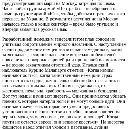
предусматривавший марш на Москву, затрещал по швам.
Часть войск группы армий «Центр» была переброшена на
помощь группе армий «Юг», чтобы добиться стратегического
перевеса на Украине. В результате наступление на Москву
началось только в конце сентября – время было упущено и
впереди замаячила русская зима.
Разработанный немецким генералитетом план совсем не
учитывал сопротивление мирного населения. С наступлением
осени продвижение немцев значительно замедлилось, война
затягивалась, а мирное население встречало победителей
вовсе не как покорные европейцы и при первой возможности
– наносило захватчикам ответный удар. Итальянский
наблюдатель Курцио Малапарте отметил: «Когда немцы
начинают бояться, когда таинственный немецкий страх
вползает в их сердца, начинаешь особенно бояться за них и
испытывать к ним жалость. Они выглядят жалко, их
жестокость печальна, храбрость — молчалива и безнадежна.
Вот тут немцы начинают звереть... Они принимаются убивать
пленных, которые натерли ноги и не могут больше идти. Они
начинают жечь села, которые не сумели предоставить
установленного в соответствии с требованиями количества
зерна и муки, ячменя и овса, голов скота и лошадей. Когда
почти не остается евреев, они вешают крестьян». На зверства
фашистов народ отвечал уходом в партизаны, дубина