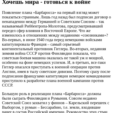
Хочешь мира - готовься к войне
Появление плана «Барбаросса» на первый взгляд может
показаться странным. Лишь год назад был подписан договор о
ненападении между Германией и Советским Союзом – так
называемый Риббентропа-Молотова, предусматривавший
передел сфер влияния в Восточной Европе. Что же
изменилось в отношениях между недавними «союзниками»?
Во-первых, в июне 1940 года перед немецкими войсками
капитулировала Франция – самый серьезный
континентальный противник Гитлера. Во-вторых, недавняя
зимняя война СССР против Финляндии показала, что
советская боевая машина оказалась не такой уж и мощной,
особенно на фоне немецких успехов. И, в-третьих, все-таки
Гитлер опасался приступать к военной операции против
Англии, имея в тылу советские дивизии. Поэтому сразу после
подписания французами капитуляции немецкое командование
приступило к разработке плана военной кампании против
СССР.
Большую роль в реализации плана «Барбаросса» должны
были сыграть Финляндия и Румыния. Совсем недавно
Советский Союз захватил у финнов – Карельский перешеек с
Выборгом, у румын – Бессарабию, т.е. земли, входившие
ранее в состав Российской империи. Руководство этих стран