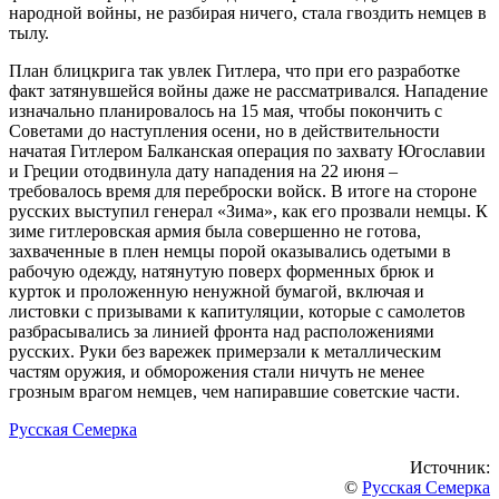
народной войны, не разбирая ничего, стала гвоздить немцев в
тылу.
План блицкрига так увлек Гитлера, что при его разработке
факт затянувшейся войны даже не рассматривался. Нападение
изначально планировалось на 15 мая, чтобы покончить с
Советами до наступления осени, но в действительности
начатая Гитлером Балканская операция по захвату Югославии
и Греции отодвинула дату нападения на 22 июня –
требовалось время для переброски войск. В итоге на стороне
русских выступил генерал «Зима», как его прозвали немцы. К
зиме гитлеровская армия была совершенно не готова,
захваченные в плен немцы порой оказывались одетыми в
рабочую одежду, натянутую поверх форменных брюк и
курток и проложенную ненужной бумагой, включая и
листовки с призывами к капитуляции, которые с самолетов
разбрасывались за линией фронта над расположениями
русских. Руки без варежек примерзали к металлическим
частям оружия, и обморожения стали ничуть не менее
грозным врагом немцев, чем напиравшие советские части.
Русская Семерка
Источник:
©
Русская Семерка