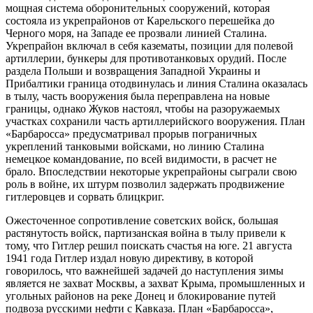
мощная система оборонительных сооружений, которая
состояла из укрепрайонов от Карельского перешейка до
Черного моря, на Западе ее прозвали линией Сталина.
Укрепрайон включал в себя казематы, позиции для полевой
артиллерии, бункеры для противотанковых орудий. После
раздела Польши и возвращения Западной Украины и
Прибалтики граница отодвинулась и линия Сталина оказалась
в тылу, часть вооружения была переправлена на новые
границы, однако Жуков настоял, чтобы на разоружаемых
участках сохранили часть артиллерийского вооружения. План
«Барбаросса» предусматривал прорыв пограничных
укреплений танковыми войсками, но линию Сталина
немецкое командование, по всей видимости, в расчет не
брало. Впоследствии некоторые укрепрайоны сыграли свою
роль в войне, их штурм позволил задержать продвижение
гитлеровцев и сорвать блицкриг.
Ожесточенное сопротивление советских войск, большая
растянутость войск, партизанская война в тылу привели к
тому, что Гитлер решил поискать счастья на юге. 21 августа
1941 года Гитлер издал новую директиву, в которой
говорилось, что важнейшей задачей до наступления зимы
является не захват Москвы, а захват Крыма, промышленных и
угольных районов на реке Донец и блокирование путей
подвоза русскими нефти с Кавказа. План «Барбаросса»,