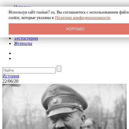
История
Биография
Используя сайт russian7.ru, Вы соглашаетесь с использованием файл
Криминал
cookie, которые указаны в
Политике конфиденциальности
Реклама на сайте
О сайте
ХОРОШО
Рекомендательные статьи
Тестостерон
Журналы
История
22/06/20