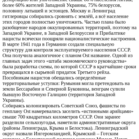
более 60% жителей Западной Украины, 75% белорусов,
половину латышей и эстонцев. Москву и Ленинград
гитлеровцы собирались сровнять с землёй, а всё население
этих городов полностью уничтожить. Частью плана было
разобщение народов оккупированных территорий, поэтому на
Западной Украине, в Западной Белоруссии и Прибалтике
нацисты всячески поощряли националистические настроения.
В марте 1941 года в Германии создали специальную
структуру для контроля эксплуатируемого населения СССР.
Она получила аналогичное с планом Ost название. Одной из
главных задач этого «штаба экономического руководства»
была разработка схемы, по которой СССР в кратчайшие сроки
превращался в сырьевой придаток Третьего рейха.
Пособникам нацистов обещались определённые
территориальные уступки: Румыния могла претендовать на
земли Бессарабии и Северной Буковины, венграм сулили
бывшую Восточную Галицию (территория Западной
Украины).
Собираясь колонизировать Советский Союз, фашисты по
генплану Ost намеревались заселить «истинными арийцами»
свыше 700 квадратных километров СССР. Они заранее
разделили сельхозугодья, наметили административные округа
(районы Ленинграда, Крыма и Белостока). Ленинградский
округ назвали Ингеромландией, Крымский – Готским