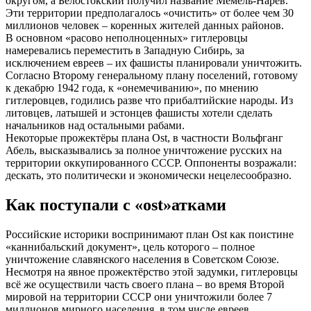
округом, а Белостокский получил название Мемель-Нарев.
Эти территории предполагалось «очистить» от более чем 30
миллионов человек – коренных жителей данных районов.
В основном «расово неполноценных» гитлеровцы
намеревались переместить в Западную Сибирь, за
исключением евреев – их фашисты планировали уничтожить.
Согласно Второму генеральному плану поселений, готовому
к декабрю 1942 года, к «онемечиванию», по мнению
гитлеровцев, годились разве что прибалтийские народы. Из
литовцев, латышей и эстонцев фашисты хотели сделать
начальников над остальными рабами.
Некоторые прожектёры плана Ost, в частности Вольфганг
Абель, высказывались за полное уничтожение русских на
территории оккупированного СССР. Оппоненты возражали:
дескать, это политически и экономически нецелесообразно.
Как поступали с «оst»атками
Российские историки воспринимают план Ost как поистине
«каннибальский документ», цель которого – полное
уничтожение славянского населения в Советском Союзе.
Несмотря на явное прожектёрство этой задумки, гитлеровцы
всё же осуществили часть своего плана – во время Второй
мировой на территории СССР они уничтожили более 7
миллионов мирного населения, в том числе евреев.