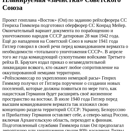
Союза
Проект генплана «Восток» (Ost) по заданию рейхсфюрера СС
Генриха Гиммлера подготовил оберфюрер СС Конрад Мейер.
Окончательный вариант документа по порабощению и
уничтожению народов СССР датирован 28 мая 1942 года.
Ещё до нападения на Советский Союз в начале 1941 года
Гитлер говорил в своей речи перед командованием вермахта о
необходимости «тотального уничтожения СССР». В апреле
того же года командующий сухопутными войсками Третьего
рейха В. Браухич издал приказ о незамедлительной
ликвидации всякого, кто окажет любое сопротивление на
оккупированной немцами территории.
«Рейхскомиссар по укреплению немецкой расы» Генрих
Гиммлер получил от Гитлера поручение о создании новых
поселений, которые должны появиться по мере того, как
нацистская Германия будет расширять своё жизненное
пространство на востоке. В июле 1940 года Гитлер перед
высшим командованием вермахта так изложил свою
концепцию раздела территорий СССР: Украину, Белоруссию
и Прибалтику Германия оставляет себе, а северо-запад России,
включая Архангельскую область, переходит к финнам.
Подготовленный службами Гиммлера план Ost предполагал
депортацию или уничтожение свыше 80% населения Литвы,