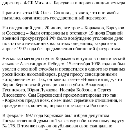
директора ФСБ Михаила Барсукова и первого вице-премьера
Правительства РФ Олега Сосковца, заявив, что они якобы
пытались организовать государственный переворот.
На следующий день, 20 июня, все трое – Коржаков, Барсуков
и Сосковец – были отправлены в отставку. 19 июля Главной
военной прокуратурой РФ было возбуждено уголовное дело
по статье о незаконных валютных операциях, закрытое в
апреле 1997 года без предъявления обвинений фигурантам.
Несколько месяцев спустя Коржаков вступил в политический
альянс с Александром Лебедем. 15 сентября 1998 года он был
уволен с военной службы и превратился в одного из главных
российских ньюсмейкеров, радуя прессу сенсационными
«откровениями». Так, он заявил газете «Новый взгляд», что
Борис Березовский уговаривал его убить Владимира
Гусинского, Юрия Лужкова, Иосифа Кобзона и Сергея
Лисовского. Сам Березовский прокомментировал это так:
«Коржаков предал всех, с кем имел серьезные отношения, и
прежде всего, конечно, первого президента России».
В феврале 1997 года Коржаков был избран депутатом
Государственной думы по Тульскому избирательному округу
№ 176. В том же году он опубликовал свои скандально