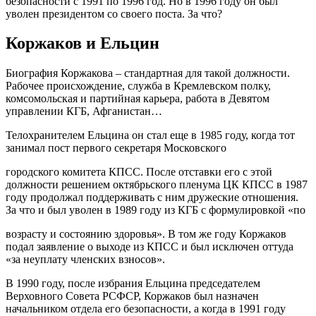
безопасности с 1991 по 1996 год. Но в 1996 году он был
уволен президентом со своего поста. За что?
Коржаков и Ельцин
Биография Коржакова – стандартная для такой должности.
Рабочее происхождение, служба в Кремлевском полку,
комсомольская и партийная карьера, работа в Девятом
управлении КГБ, Афганистан…
Телохранителем Ельцина он стал еще в 1985 году, когда тот
занимал пост первого секретаря Московского
городского комитета КПСС. После отставки его с этой
должности решением октябрьского пленума ЦК КПСС в 1987
году продолжал поддерживать с ним дружеские отношения.
За что и был уволен в 1989 году из КГБ с формулировкой «по
возрасту и состоянию здоровья». В том же году Коржаков
подал заявление о выходе из КПСС и был исключен оттуда
«за неуплату членских взносов».
В 1990 году, после избрания Ельцина председателем
Верховного Совета РСФСР, Коржаков был назначен
начальником отдела его безопасности, а когда в 1991 году