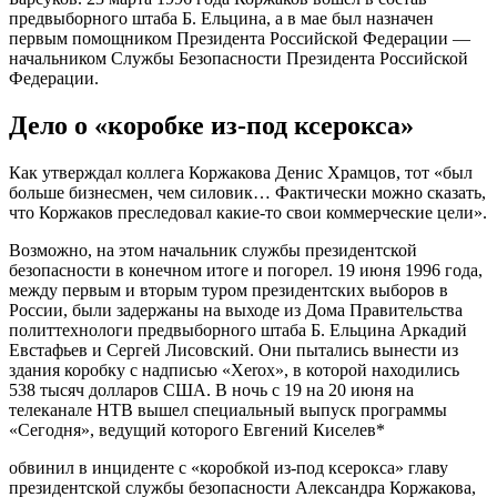
предвыборного штаба Б. Ельцина, а в мае был назначен
первым помощником Президента Российской Федерации —
начальником Службы Безопасности Президента Российской
Федерации.
Дело о «коробке из-под ксерокса»
Как утверждал коллега Коржакова Денис Храмцов, тот «был
больше бизнесмен, чем силовик… Фактически можно сказать,
что Коржаков преследовал какие-то свои коммерческие цели».
Возможно, на этом начальник службы президентской
безопасности в конечном итоге и погорел. 19 июня 1996 года,
между первым и вторым туром президентских выборов в
России, были задержаны на выходе из Дома Правительства
политтехнологи предвыборного штаба Б. Ельцина Аркадий
Евстафьев и Сергей Лисовский. Они пытались вынести из
здания коробку с надписью «Xerox», в которой находились
538 тысяч долларов США. В ночь с 19 на 20 июня на
телеканале НТВ вышел специальный выпуск программы
«Сегодня», ведущий которого Евгений Киселев*
обвинил в инциденте с «коробкой из-под ксерокса» главу
президентской службы безопасности Александра Коржакова,