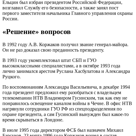
Ельцин был избран президентом Российской Федерации,
возглавил Службу его безопасности, а также занял пост
первого заместителя начальника Главного управления охраны
России.
«Решение» вопросов
В 1992 году А.В. Коржаков получил звание генерал-майора.
Он не раз доказал свою преданность президенту.
В 1993 году укомплектовал штат СБП и ГУО
высококлассными специалистами, а в октябре 1993 года
лично занимался арестом Руслана Хасбулатова и Александра
Руцкого.
По воспоминаниям Александра Васильевича, в декабре 1994
года президент предложил ему разобраться с владельцем
телекомпании НТВ Владимиром Гусинским, так как ему не
понравилось освещение каналом войны в Чечне. В офис НТВ
нагрянули сотрудники ГУО РФ из спецподразделени
я по
охране президента, а сам Гусинский вынужден был какое-то
время скрываться в Лондоне.
В июле 1995 года директором ФСБ был назначен Михаил
Барсуков. 23 марта 1996 года Коржаков вошел в состав