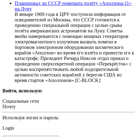
Планировал ли СССР помешать полёту «Аполлона-11»
на Луну
В январе 1969 года в ЦРУ поступила информация от
осведомителей из Москвы, что СССР готовится к
проведению специальной операции с целью срыва
полёта американских астронавтов на Луну. Советы
якобы намереваются с помощью мощных генераторов
электромагнитного излучения вызвать помехи в
бортовом электронном оборудовании космического
корабля «Аполлон» во время его взлёта и привести его к
катастрофе. Президент Ричард Никсон отдал приказ о
проведении сверхсекретной операции «Перекрёсток» с
целью воспрепятствовать любой подозрительной
активности советских кораблей у берегов США во
время стартов «Аполлонов».[С-BLOCK]
Войти, используя:
Социальные сети
Почту
Используя логин и пароль:
Login