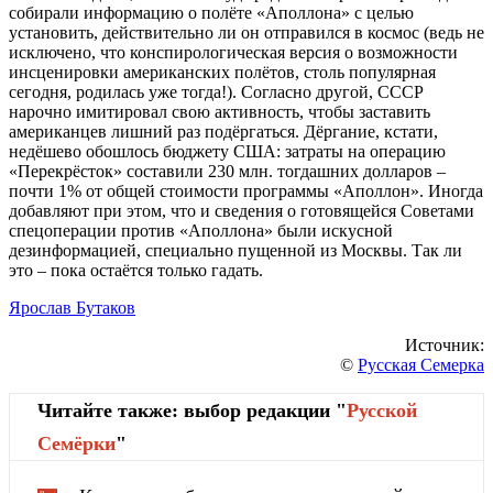
собирали информацию о полёте «Аполлона» с целью
установить, действительно ли он отправился в космос (ведь не
исключено, что конспирологическая версия о возможности
инсценировки американских полётов, столь популярная
сегодня, родилась уже тогда!). Согласно другой, СССР
нарочно имитировал свою активность, чтобы заставить
американцев лишний раз подёргаться. Дёргание, кстати,
недёшево обошлось бюджету США: затраты на операцию
«Перекрёсток» составили 230 млн. тогдашних долларов –
почти 1% от общей стоимости программы «Аполлон». Иногда
добавляют при этом, что и сведения о готовящейся Советами
спецоперации против «Аполлона» были искусной
дезинформацией, специально пущенной из Москвы. Так ли
это – пока остаётся только гадать.
Ярослав Бутаков
Источник:
©
Русская Семерка
Читайте также: выбор редакции "
Русской
Cемёрки
"