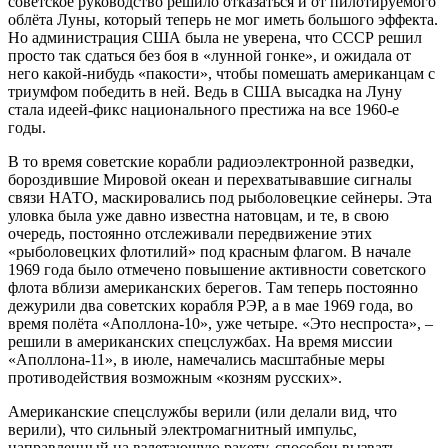
советское руководство решило отказаться и от пилотируемого
облёта Луны, который теперь не мог иметь большого эффекта.
Но администрация США была не уверена, что СССР решил
просто так сдаться без боя в «лунной гонке», и ожидала от
него какой-нибудь «пакости», чтобы помешать американцам с
триумфом победить в ней. Ведь в США высадка на Луну
стала идеей-фикс национального престижа на все 1960-е
годы.
В то время советские корабли радиоэлектронной разведки,
бороздившие Мировой океан и перехватывавшие сигналы
связи НАТО, маскировались под рыболовецкие сейнеры. Эта
уловка была уже давно известна натовцам, и те, в свою
очередь, постоянно отслеживали передвижение этих
«рыболовецких флотилий» под красным флагом. В начале
1969 года было отмечено повышение активности советского
флота вблизи американских берегов. Там теперь постоянно
дежурили два советских корабля РЭР, а в мае 1969 года, во
время полёта «Аполлона-10», уже четыре. «Это неспроста», –
решили в американских спецслужбах. На время миссии
«Аполлона-11», в июле, намечались масштабные меры
противодействия возможным «козням русских».
Американские спецслужбы верили (или делали вид, что
верили), что сильный электромагнитный импульс,
направленный на взлетающую ракету, способен вызвать