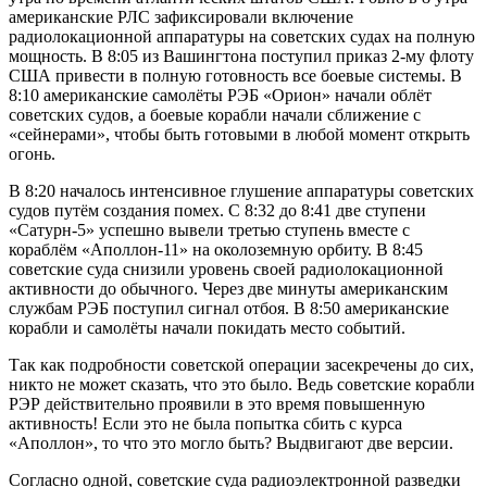
американские РЛС зафиксировали включение
радиолокационной аппаратуры на советских судах на полную
мощность. В 8:05 из Вашингтона поступил приказ 2-му флоту
США привести в полную готовность все боевые системы. В
8:10 американские самолёты РЭБ «Орион» начали облёт
советских судов, а боевые корабли начали сближение с
«сейнерами», чтобы быть готовыми в любой момент открыть
огонь.
В 8:20 началось интенсивное глушение аппаратуры советских
судов путём создания помех. С 8:32 до 8:41 две ступени
«Сатурн-5» успешно вывели третью ступень вместе с
кораблём «Аполлон-11» на околоземную орбиту. В 8:45
советские суда снизили уровень своей радиолокационной
активности до обычного. Через две минуты американским
службам РЭБ поступил сигнал отбоя. В 8:50 американские
корабли и самолёты начали покидать место событий.
Так как подробности советской операции засекречены до сих,
никто не может сказать, что это было. Ведь советские корабли
РЭР действительно проявили в это время повышенную
активность! Если это не была попытка сбить с курса
«Аполлон», то что это могло быть? Выдвигают две версии.
Согласно одной, советские суда радиоэлектронной разведки