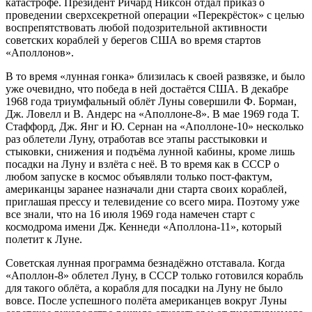
катастрофе. Президент Ричард Никсон отдал приказ о
проведении сверхсекретной операции «Перекрёсток» с целью
воспрепятствовать любой подозрительной активности
советских кораблей у берегов США во время стартов
«Аполлонов».
В то время «лунная гонка» близилась к своей развязке, и было
уже очевидно, что победа в ней достаётся США. В декабре
1968 года триумфальный облёт Луны совершили Ф. Борман,
Дж. Ловелл и В. Андерс на «Аполлоне-8». В мае 1969 года Т.
Стаффорд, Дж. Янг и Ю. Сернан на «Аполлоне-10» несколько
раз облетели Луну, отработав все этапы расстыковки и
стыковки, снижения и подъёма лунной кабины, кроме лишь
посадки на Луну и взлёта с неё. В то время как в СССР о
любом запуске в космос объявляли только пост-фактум,
американцы заранее назначали дни старта своих кораблей,
приглашая прессу и телевидение со всего мира. Поэтому уже
все знали, что на 16 июля 1969 года намечен старт с
космодрома имени Дж. Кеннеди «Аполлона-11», который
полетит к Луне.
Советская лунная программа безнадёжно отставала. Когда
«Аполлон-8» облетел Луну, в СССР только готовился корабль
для такого облёта, а корабля для посадки на Луну не было
вовсе. После успешного полёта американцев вокруг Луны