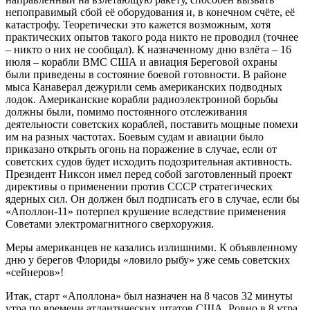
непоправимый сбой её оборудования и, в конечном счёте, её
катастрофу. Теоретически это кажется возможным, хотя
практических опытов такого рода никто не проводил (точнее
– никто о них не сообщал). К назначенному дню взлёта – 16
июля – корабли ВМС США и авиация Береговой охраны
были приведены в состояние боевой готовности. В районе
мыса Канаверал дежурили семь американских подводных
лодок. Американские корабли радиоэлектронной борьбы
должны были, помимо постоянного отслеживания
деятельности советских кораблей, поставить мощные помехи
им на разных частотах. Боевым судам и авиации было
приказано открыть огонь на поражение в случае, если от
советских судов будет исходить подозрительная активность.
Президент Никсон имел перед собой заготовленный проект
директивы о применении против СССР стратегических
ядерных сил. Он должен был подписать его в случае, если бы
«Аполлон-11» потерпел крушение вследствие применения
Советами электромагнитного сверхоружия.
Меры американцев не казались излишними. К объявленному
дню у берегов Флориды «ловило рыбу» уже семь советских
«сейнеров»!
Итак, старт «Аполлона» был назначен на 8 часов 32 минуты
утра по времени атлантических штатов США. Ровно в 8 утра