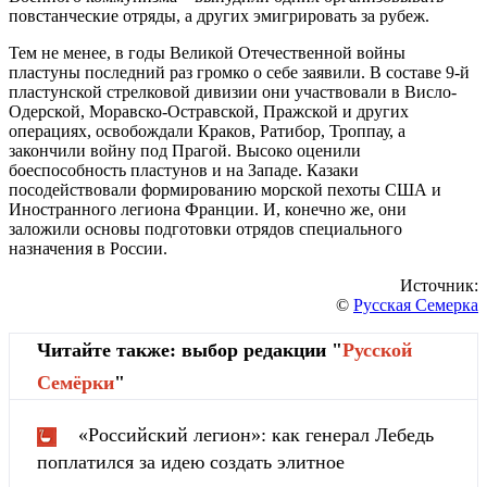
повстанческие отряды, а других эмигрировать за рубеж.
Тем не менее, в годы Великой Отечественной войны
пластуны последний раз громко о себе заявили. В составе 9-й
пластунской стрелковой дивизии они участвовали в Висло-
Одерской, Моравско-Остравской, Пражской и других
операциях, освобождали Краков, Ратибор, Троппау, а
закончили войну под Прагой. Высоко оценили
боеспособность пластунов и на Западе. Казаки
посодействовали формированию морской пехоты США и
Иностранного легиона Франции. И, конечно же, они
заложили основы подготовки отрядов специального
назначения в России.
Источник:
©
Русская Семерка
Читайте также: выбор редакции "
Русской
Cемёрки
"
«Российский легион»: как генерал Лебедь
поплатился за идею создать элитное