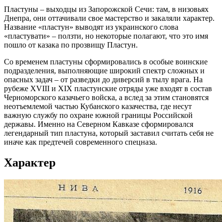
Пластуны – выходцы из Запорожской Сечи: там, в низовьях
Днепра, они оттачивали свое мастерство и закаляли характер.
Название «пластун» выводят из украинского слова
«пластувати» – ползти, но некоторые полагают, что это имя
пошло от казака по прозвищу Пластун.
Со временем пластуны сформировались в особые воинские
подразделения, выполняющие широкий спектр сложных и
опасных задач – от разведки до диверсий в тылу врага. На
рубеже XVIII и XIX пластунские отряды уже входят в состав
Черноморского казачьего войска, а вслед за этим становятся
неотъемлемой частью Кубанского казачества, где несут
важную службу по охране южной границы Российской
державы. Именно на Северном Кавказе сформировался
легендарный тип пластуна, который заставил считать себя не
иначе как предтечей современного спецназа.
Характер