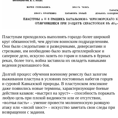
Пластунам приходилось выполнять гораздо более широкий
круг обязанностей, чем другим воинским подразделениям.
Они были следопытами и разведчиками, диверсантами и
стрелками, им необходимо было знать артиллерийское и
саперное дело, искусно лазить по горам и плавать в бурных
реках, более того, война заставила их овладеть навыками
ведения рукопашного боя.
Долгий процесс обучения военному ремеслу был залогом
выживания пластуна в условиях постоянных набегов горцев
и суровой Кавказской природы. В пластунском лексиконе
даже появились новые термины, характеризующие боевые
действия казаков: «выстрел на хруст» – способность поражать
любую цель при плохой видимости или ее отсутствии,
«волчья пасть» – умение провести молниеносную разящую
атаку или «лисий хвост» – искусство заметать свои следы при
возвращении с задания.