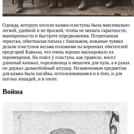
Одежда, которую носили казаки-пластуны была максимально
легкой, удобной и не броской, чтобы не мешать скрытности,
маневренности и быстроте передвижения. Потрепанная
черкеска, обветшалая папаха с башлыком, кожаные чувяки
делали пластунов весьма похожими на коренных обитателей
предгорий Кавказа, что очень хорошо маскировало их
перемещения. На поясе у пластуна, как правило, висел
длинный кинжал, пороховница и мешочек для пуль, а в руках
он держал дальнобойный штуцер. Незаменимым предметом
для казака была нагайка, использовавшаяся и в бою, и для
погона лошадей, и в охоте.
Война