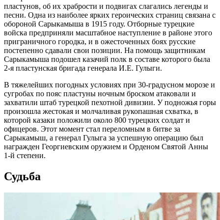
пластунов, об их храбрости и подвигах слагались легенды и
песни. Одна из наиболее ярких героических страниц связана с
обороной Сарыкамыша в 1915 году. Отборные турецкие
войска предприняли масштабное наступление в районе этого
приграничного городка, и в ожесточенных боях русские
постепенно сдавали свои позиции. На помощь защитникам
Сарыкамыша подошел казачий полк в составе которого была
2-я пластунская бригада генерала И.Е. Гулыги.
В тяжелейших погодных условиях при 30-градусном морозе и
сугробах по пояс пластуны ночным броском атаковали и
захватили штаб турецкой пехотной дивизии. У подножья горы
произошла жестокая и молчаливая рукопашная схватка, в
которой казаки положили около 800 турецких солдат и
офицеров. Этот момент стал переломным в битве за
Сарыкамыш, а генерал Гулыга за успешную операцию был
награжден Георгиевским оружием и Орденом Святой Анны
1-й степени.
Судьба