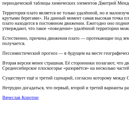
периодической таблицы химических элементов Дмитрий Менде
Территория плато является не только удалённой, но и малоизуч
крутыми берегами». На данный момент самая высокая точка пла
плато находится в постоянном движении. Ежегодно оно поднима
утверждают, что такое «поведение» удалённой территории мо
Естественно, причина движения плато — протекающие под земл
получается.
Пессимистический прогноз — в будущем на месте географическог
Вторая версия менее страшная. Её сторонники полагают, что д
Среднесибирское плоскогорье «разорвётся» на несколько частей
Существует ещё и третий сценарий, согласно которому между 
Нетрудно догадаться, что первый, второй и третий варианты 
Вячеслав Коротин