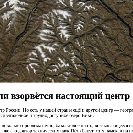
сли взорвётся настоящий центр
р России. Но есть у нашей страны ещё и другой центр — геогра
тся загадочное и труднодоступное озеро Виви.
ра довольно проблематично, базальтовое плато, возвышающееся н
л же его доктор технических наук Пётр Бакут, хотя намекал на 