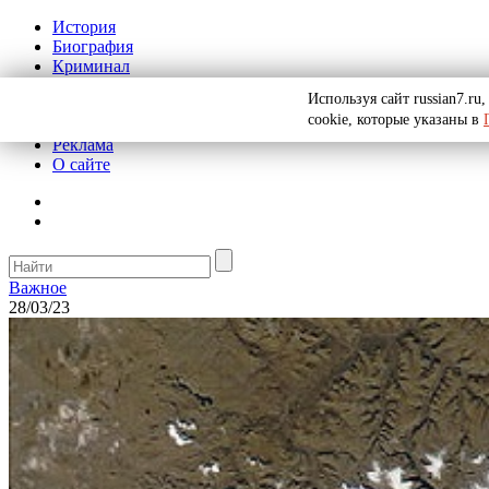
История
Биография
Криминал
СССР
Используя сайт russian7.r
Тайны
cookie, которые указаны в
Рекомендации
Реклама
О сайте
Важное
28/03/23