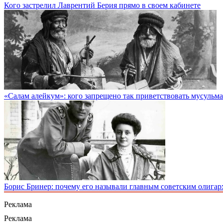
Кого застрелил Лаврентий Берия прямо в своем кабинете
«Салам алейкум»: кого запрещено так приветствовать мусульм
Борис Бринер: почему его называли главным советским олигар
Реклама
Реклама