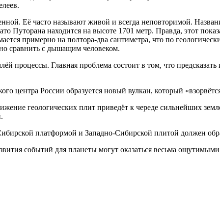
леев.
енной. Её часто называют живой и всегда неповторимой. Названи
то Путорана находится на высоте 1701 метр. Правда, этот показ
ется примерно на полтора-два сантиметра, что по геологически
жно сравнить с дышащим человеком.
ёй процессы. Главная проблема состоит в том, что предсказать
о центра России образуется новый вулкан, который «взорвётся» 
вижение геологических плит приведёт к череде сильнейших земле
.
Сибирской платформой и Западно-Сибирской плитой должен обра
развития событий для планеты могут оказаться весьма ощутимым