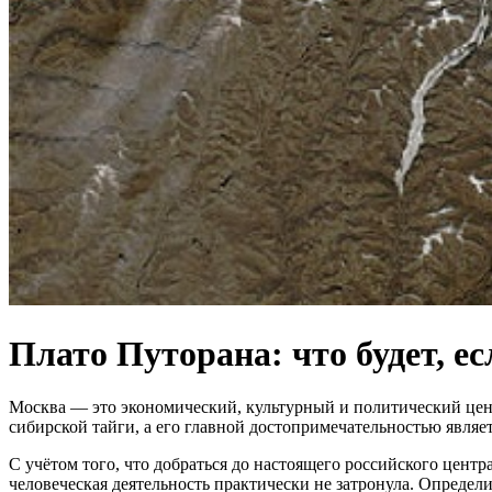
Плато Путорана: что будет, е
Москва — это экономический, культурный и политический цент
сибирской тайги, а его главной достопримечательностью являе
С учётом того, что добраться до настоящего российского цент
человеческая деятельность практически не затронула. Определи