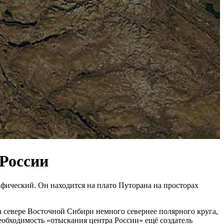
 России
фический. Он находится на плато Путорана на просторах
а севере Восточной Сибири немного севернее полярного круга,
необходимость «отыскания центра России» ещё создатель